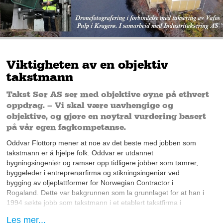
Viktigheten av en objektiv
takstmann
Takst Sør AS ser med objektive øyne på ethvert
oppdrag. – Vi skal være uavhengige og
objektive, og gjøre en nøytral vurdering basert
på vår egen fagkompetanse.
Oddvar Flottorp mener at noe av det beste med jobben som
takstmann er å hjelpe folk. Oddvar er utdannet
bygningsingeniør og ramser opp tidligere jobber som tømrer,
byggeleder i entreprenørfirma og stikningsingeniør ved
bygging av oljeplattformer for Norwegian Contractor i
Rogaland. Dette var bakgrunnen som la grunnlaget for at han i
1994 søkte jobb som takstmann i et etablert takstfirma i
Sandnes.
Les mer...