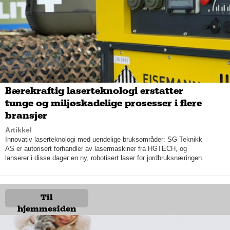
at det finnes mange seriøse aktører som informerer tydelig om
eventuelle mangler og feil, og som dessuten leverer
bruktbilene med tilstandsrapport og garanti.
Et velfortjent rykte
Zentrum Autocar har i hvert fall alt på det tørre, og deres gode
rykte manifesterer seg i en gjennomsnittlig kundetilfredshet på
fem av fem stjerner. De bruker nemlig den bransjeledende
bruktbilgarantien Carprotect, som er kjente for sine gode vilkår.
Bærekraftig laserteknologi erstatter
tunge og miljøskadelige prosesser i flere
bransjer
Artikkel
Innovativ laserteknologi med uendelige bruksområder: SG Teknikk
AS er autorisert forhandler av lasermaskiner fra HGTECH, og
lanserer i disse dager en ny, robotisert laser for jordbruksnæringen.
Til
hjemmesiden