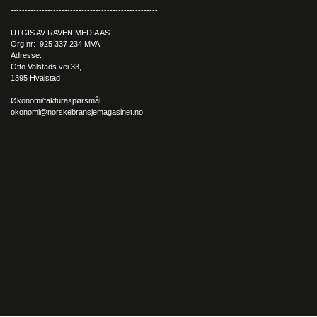
----------------------------------------------------
UTGIS AV RAVEN MEDIA AS
Org.nr: 925 337 234 MVA
Adresse:
Otto Valstads vei 33,
1395 Hvalstad
Økonomi/fakturaspørsmål
okonomi@norskebransjemagasinet.no