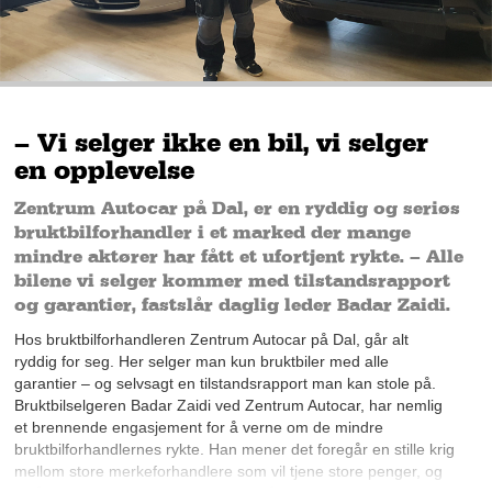
– Vi selger ikke en bil, vi selger
en opplevelse
Zentrum Autocar på Dal, er en ryddig og seriøs
bruktbilforhandler i et marked der mange
mindre aktører har fått et ufortjent rykte. – Alle
bilene vi selger kommer med tilstandsrapport
og garantier, fastslår daglig leder Badar Zaidi.
Hos bruktbilforhandleren Zentrum Autocar på Dal, går alt
ryddig for seg. Her selger man kun bruktbiler med alle
garantier – og selvsagt en tilstandsrapport man kan stole på.
Bruktbilselgeren Badar Zaidi ved Zentrum Autocar, har nemlig
et brennende engasjement for å verne om de mindre
bruktbilforhandlernes rykte. Han mener det foregår en stille krig
mellom store merkeforhandlere som vil tjene store penger, og