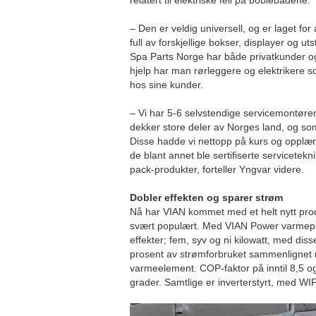
relatert til elektriske feil på boblebadene.
– Den er veldig universell, og er laget for
full av forskjellige bokser, displayer og utst
Spa Parts Norge har både privatkunder og 
hjelp har man rørleggere og elektrikere s
hos sine kunder.
– Vi har 5-6 selvstendige servicemontører
dekker store deler av Norges land, og som
Disse hadde vi nettopp på kurs og opplær
de blant annet ble sertifiserte servicete
pack-produkter, forteller Yngvar videre.
Dobler effekten og sparer strøm
Nå har VIAN kommet med et helt nytt produ
svært populært. Med VIAN Power varmepum
effekter; fem, syv og ni kilowatt, med dis
prosent av strømforbruket sammenlignet
varmeelement. COP-faktor på inntil 8,5 o
grader. Samtlige er inverterstyrt, med W