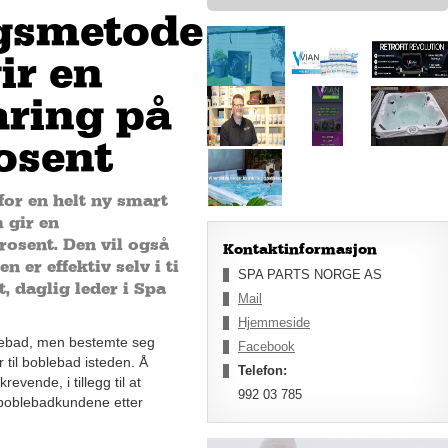
gsmetode
ir en
aring på
rosent
for en helt ny smart
 gir en
rosent. Den vil også
Kontaktinformasjon
 er effektiv selv i ti
SPA PARTS NORGE AS
, daglig leder i Spa
Mail
Hjemmeside
lebad, men bestemte seg
Facebook
r til boblebad isteden. Å
Telefon:
evende, i tillegg til at
992 03 785
 boblebadkundene etter