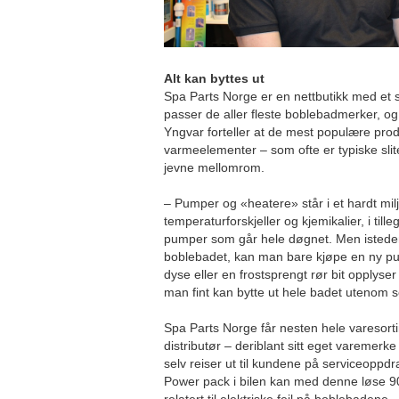
Alt kan byttes ut
Spa Parts Norge er en nettbutikk med et s
passer de aller fleste boblebadmerker, og
Yngvar forteller at de mest populære pr
varmeelementer – som ofte er typiske sli
jevne mellomrom.
– Pumper og «heatere» står i et hardt mil
temperaturforskjeller og kjemikalier, i til
pumper som går hele døgnet. Men istedenf
boblebadet, kan man bare kjøpe en ny p
dyse eller en frostsprengt rør bit opplys
man fint kan bytte ut hele badet utenom se
Spa Parts Norge får nesten hele varesortim
distributør – deriblant sitt eget varemer
selv reiser ut til kundene på serviceopp
Power pack i bilen kan med denne løse 90