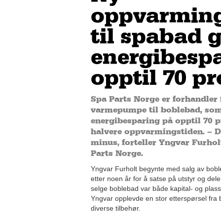
oppvarmin
til spabad g
energibesp
opptil 70 p
Spa Parts Norge er forhandler 
varmepumpe til boblebad, som
energibesparing på opptil 70 p
halvere oppvarmingstiden. – Den
minus, forteller Yngvar Furholt
Parts Norge.
Yngvar Furholt begynte med salg av bob
etter noen år for å satse på utstyr og dele
selge boblebad var både kapital- og plasskr
Yngvar opplevde en stor etterspørsel fra
diverse tilbehør.