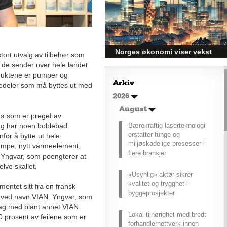
førsteinntrykket mange sitter igjen
med.
Norges økonomi viser vekst
tort utvalg av tilbehør som
og påvirker byggebransjen
 de sender over hele landet.
oduktene er pumper og
Den norske økonomien har vist
Arkiv
tedeler som må byttes ut med
jevn vekst de siste tre kvartalene,
2026
noe som skaper optimisme på
tvers av ulike sektorer.
August
Byggebransjen er spesielt godt
jø som er preget av
posisjonert til å dra nytte av denne
Bærekraftig laserteknologi
legg har noen boblebad
økonomiske oppgangen.
erstatter tunge og
or å bytte ut hele
miljøskadelige prosesser i
umpe, nytt varmeelement,
flere bransjer
er Yngvar, som poengterer at
lve skallet.
«Usynlig» aktør sikrer
kvalitet og trygghet i
entet sitt fra en fransk
byggeprosjekter
ke ved navn VIAN. Yngvar, som
drag med blant annet VIAN
Lokal tilhørighet med bredt
 prosent av feilene som er
forhandlernettverk innen