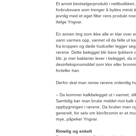
Et annet bestselgerprodukt i nettbutikken, e
forbruksvare som trenger å byttes minst é
jevnlig med et eget filter rens produkt noe 
ifølge Yngvar.
En annen ting som ikke alle er klar over er
vann varmes opp, vannet vil da felle ut 
fra kroppen og døde hudceller legger seg 
rørene. Dette belegget blir bare tjukkere o
blir, jo mer bakterier lever i belegget, d
desinfeksjonsmiddel som klor eller bromin 
forteller han.
Derfor skal man rense rørene ordentlig h
– Da kommer kalkbelegget ut i vannet, slik
Samtidig bør man bruke middel mot kalk s
oppbygningen i rørene. Da bruker man og
generelt, for selv om klor/bromin er et mu
mye, påpeker Yngvar.
Rimelig og enkelt