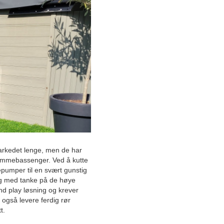
Februar
Januar
2025
2024
2023
Desember
November
Oktober
September
August
Juli
arkedet lenge, men de har
Juni
svømmebassenger. Ved å kutte
epumper til en svært gunstig
Stor verdiøkning for kunder
seg med tanke på de høye
og produsenter med gjenbruk
og redesign av møbler og
nd play løsning og krever
inventar
 også levere ferdig rør
t.
Toyota Sørvest: Lokal