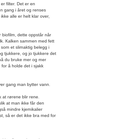
tilhørighet gjennom 60 år
r filter. Det er en
n gang i året og renses
ikke alle er helt klar over,
Tar deg lengre enn langt:
Jeeps nye elbil er en drøm
på fire hjul!
 biofilm, dette oppstår når
– Sortimentet vårt er helt
kalk. Kalken sammen med fett
ekstremt
som et slimaktig belegg i
g tjukkere, og jo tjukkere det
a må du bruke mer og mer
– Da står man først i køen
når den lanseres
for å holde det i sjakk
Kompetanserik
sykkelspesialist på
ver gang man bytter vann.
Sørlandet girer opp med ny
avdeling i Sørlandsparken
 at rørene blir rene.
lik at man ikke får den
Ridning styrker
så mindre kjemikalier
kjernemuskulaturen, bedrer
st, så er det ikke bra med for
balansen og lindrer smerter
Viktig leverandør bidrar til
økt verdiskaping i