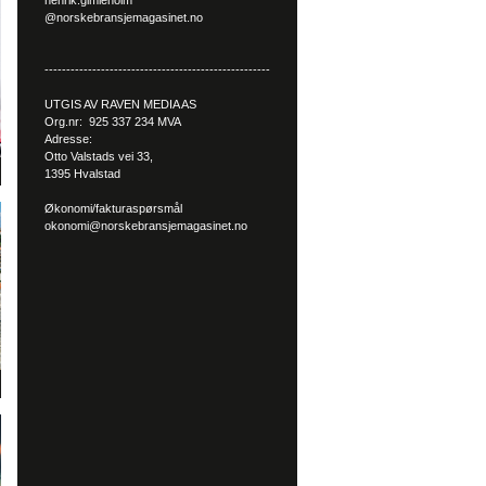
henrik.gimleholm
@norskebransjemagasinet.no
----------------------------------------------------
UTGIS AV RAVEN MEDIA AS
Org.nr: 925 337 234 MVA
Adresse:
Otto Valstads vei 33,
1395 Hvalstad
Økonomi/fakturaspørsmål
okonomi@norskebransjemagasinet.no