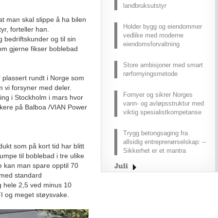
landbruksutstyr
 at man skal slippe å ha bilen
Holder bygg og eiendommer
yr, forteller han.
vedlike med moderne
bedriftskunder og til sin
eiendomsforvaltning
om gjerne fikser boblebad
Store ambisjoner med smart
rørfornyingsmetode
 plassert rundt i Norge som
 vi forsyner med deler.
Fornyer og sikrer Norges
ing i Stockholm i mars hvor
vann- og avløpsstruktur med
knikere på Balboa /VIAN Power
viktig spesialistkompetanse
Trygg betongsaging fra
allsidig entreprenørselskap: –
kt som på kort tid har blitt
Sikkerhet er et mantra
pe til boblebad i tre ulike
se kan man spare opptil 70
Juli
 med standard
Juni
g hele 2,5 ved minus 10
Mai
IFI og meget støysvake.
April
Mars