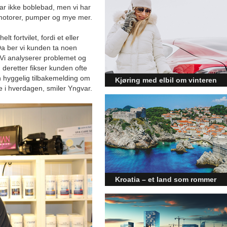
 har ikke boblebad, men vi har
, motorer, pumper og mye mer.
lt fortvilet, fordi et eller
Da ber vi kunden ta noen
s. Vi analyserer problemet og
deretter fikser kunden ofte
en hyggelig tilbakemelding om
Kjøring med elbil om vinteren
nde i hverdagen, smiler Yngvar.
– hvordan få bedre
rekkevidde?
Elbiler (EV) representerer
fremtiden for transport, men deres
effektivitet under utfordrende
vinterforhold kan være en
utfordring.
Kroatia – et land som rommer
mer enn kysten
Kroatia forbindes ofte med sol,
bading og klart hav, men landet
har langt flere sider enn det