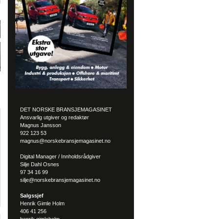
DET NORSKE BRANSJEMAGASINET
Ansvarlig utgiver og redaktør
Magnus Jansson
922 123 53
magnus@norskebransjemagasinet.no
Digital Manager / Innholdsrådgiver
Silje Dahl Osnes
97 34 16 99
silje@norskebransjemagasinet.no
Salgssjef
Henrik Gimle Holm
406 41 256