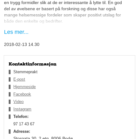
en trygg formidler slik at de er interessante å lytte til. En god
del av øvelsene er basert på forskning og disse har også
mange helsemessige fordeler som skaper positivt utslag for
både den enkelte og bedrifter.
Les mer...
– I tillegg opplever folk både glede og mestring. Jeg har fått
masse gode tilbakemeldinger fra fornøyde kunder. Mange
2018-02-13 14.30
rapporterer om at de utvikler seg og gjør ting de ikke visste at
de kunne.
Kontaktinformasjon
Stemmeprakt
Paro N. Lyngmo har en imponerende variert bakgrunn, både
E-post
hva gjelder interesser, utdanning og arbeidserfaring. Alt dette
Hjemmeside
tar hun med seg inn i arbeidet i Stemmeprakt AS, selskapet
Facebook
hun driver i Bodø.
Video
Driften er todelt: en musikalsk og kreativ del hvor Lyngmo og
Instagram
hennes ansatte jobber som artister, sangpedagoger,
Telefon:
kordirigent for bedriftskor og produsent. Kundene er både
97 17 43 67
private og bedrifter.
Adresse:
Storgata 30, 2.etg, 8006 Bodø