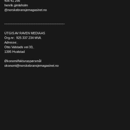
406 41 256
henrik.gimleholm
@norskebransjemagasinet.no
----------------------------------------------------
UTGIS AV RAVEN MEDIA AS
Org.nr: 925 337 234 MVA
Adresse:
Otto Valstads vei 33,
1395 Hvalstad
Økonomi/fakturaspørsmål
okonomi@norskebransjemagasinet.no