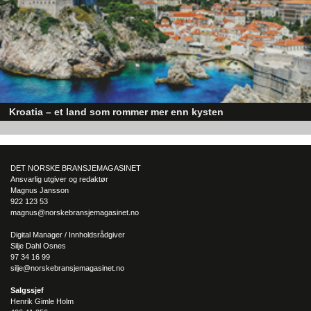
skaper optimisme på tvers av ulike sektorer. Byggebransjen er spesielt god
posisjonert til å dra nytte av denne økonomiske oppgangen.
Kroatia – et land som rommer mer enn kysten
Kroatia forbindes ofte med sol, bading og klart hav, men landet har langt fl
sider enn det førsteinntrykket mange sitter igjen med.
DET NORSKE BRANSJEMAGASINET
Ansvarlig utgiver og redaktør
Magnus Jansson
922 123 53
magnus@norskebransjemagasinet.no
Digital Manager / Innholdsrådgiver
Silje Dahl Osnes
97 34 16 99
silje@norskebransjemagasinet.no
Salgssjef
Henrik Gimle Holm