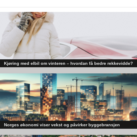
Kjøring med elbil om vinteren – hvordan få bedre rekkevidde?
Elbiler (EV) representerer fremtiden for transport, men deres effektivitet un
utfordrende vinterforhold kan være en utfordring.
Norges økonomi viser vekst og påvirker byggebransjen
Den norske økonomien har vist jevn vekst de siste tre kvartalene, noe so