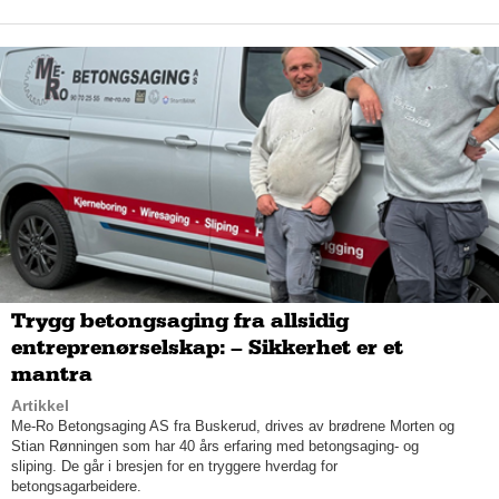
– I Stemmeprakt jobber vi også med hvordan man kan
perfeksjonere konkrete foredrag, så det blir totalt sett et utrolig
bredt spekter. Dette gjør vi gjennom å holde foredrag,
individuelle timer, coaching, workshops og firmadager med
bedrifter.
– Overføringsverdien er enorm! Det er ikke slik at man bare
bruker det man lærer på jobb, for vi er hele mennesker og å bli
god som formidler krever selvutvikling. Det vil derfor ha verdi
på flere nivå, i all kommunikasjon, som ambassadør for
bedriften og for den enkelte ved at du kan oppleve mer
overskudd og glede.
Trygg betongsaging fra allsidig
entreprenørselskap: – Sikkerhet er et
mantra
Artikkel
Me-Ro Betongsaging AS fra Buskerud, drives av brødrene Morten og
Stian Rønningen som har 40 års erfaring med betongsaging- og
sliping. De går i bresjen for en tryggere hverdag for
betongsagarbeidere.