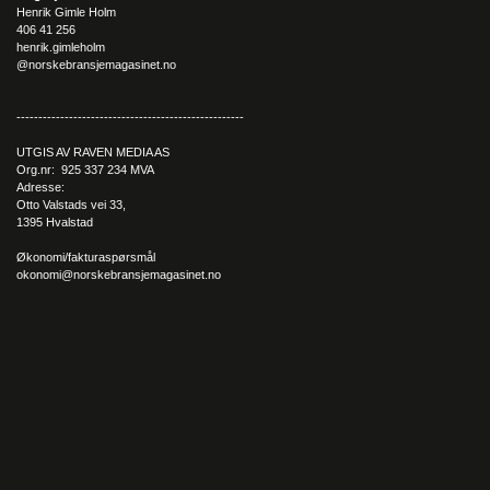
Henrik Gimle Holm
406 41 256
henrik.gimleholm
@norskebransjemagasinet.no
----------------------------------------------------
UTGIS AV RAVEN MEDIA AS
Org.nr: 925 337 234 MVA
Adresse:
Otto Valstads vei 33,
1395 Hvalstad
Økonomi/fakturaspørsmål
okonomi@norskebransjemagasinet.no