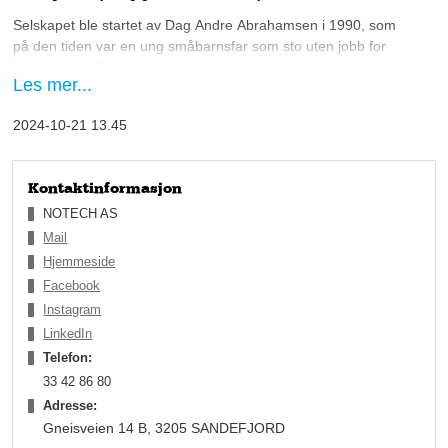
Selskapet ble startet av Dag Andre Abrahamsen i 1990, som 
på den tiden var en ung småbarnsfar som 
sto uten jobb
 for 
første gang i livet.
Les mer...
– Jeg h
adde noen venner og gode kontakter innen olje
-
 og 
gass
ektoren
 fra tidligere 
ansettelse
r
, og
d
et ble til at jeg 
2024-10-21 13.45
startet 
Norsk Teknisk Jernindustri 
sammen med to 
kamerater. 
Etter noen år fant vi ut at det så bedre ut med 
et 
kortere navn,
 og vi endret firmanavnet til 
Notech
, forteller 
Kontaktinformasjon
Abrahamsen innledningsvis.
NOTECH AS
Mail
Hjemmeside
Facebook
Instagram
LinkedIn
Telefon:
33 42 86 80
Adresse:
Gneisveien 14 B, 3205 SANDEFJORD