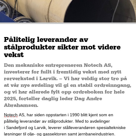
Pålitelig leverandør av
stålprodukter sikter mot videre
vekst
Den mekaniske entreprenøren Notech AS,
investerer for fullt i fremtidig vekst med nytt
rørverksted i Larvik. – Vi har veldig stor tro på
at vår nye avdeling vil gi en stabil ordreinngang,
og vi har allerede fylt opp ordreboken for hele
2025, forteller daglig leder Dag Andre
Abrahamsen.
Notech
 AS, 
ha
r
 siden oppstarten i 1990 blitt
 kjent som en 
pålitelig leverandør av stålprodukter. 
Med to avdelinger 
i 
Sandefjord og Larvik, leverer stålleverandøren spesialtekniske 
løsninger til olje- og gassektoren samt 
jernbaneindustrien. 