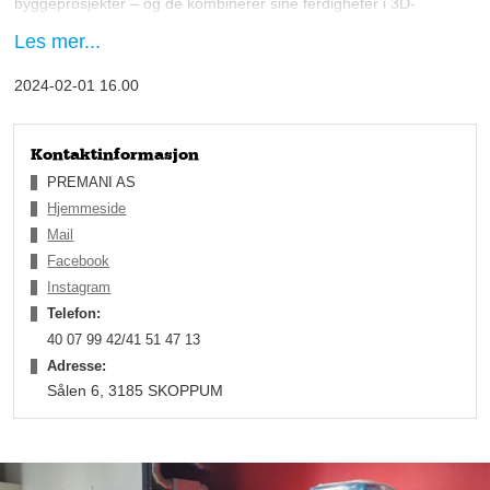
byggeprosjekter – og de kombinerer sine ferdigheter i 3D-
visualiseringsbyrået Premani AS.
Les mer...
2024-02-01 16.00
Kontaktinformasjon
PREMANI AS
Hjemmeside
Mail
Facebook
Instagram
Telefon:
40 07 99 42/41 51 47 13
Utfyller hverandre
Adresse:
Marthe er en sprudlende og kreativ interiørdesigner som alltid
Sålen 6, 3185 SKOPPUM
går inn i et nytt prosjekt med et stort engasjement og en
oppriktig entusiasme for faget. Premani utmerkes av Lars
Andreas og Marthes unike evne til å balansere det estetiske og
det tekniske, noe som skaper et realistisk og troverdig
sluttresultat.