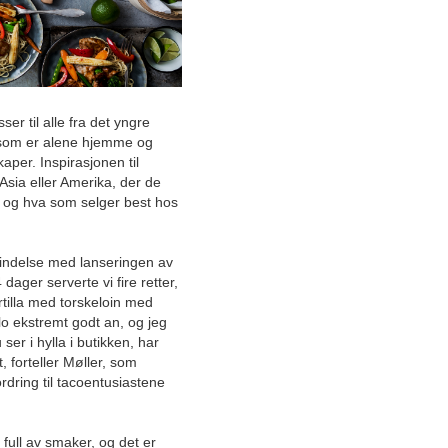
Mars
Februar
Januar
2025
2024
r til alle fra det yngre
2023
n som er alene hjemme og
2022
per. Inspirasjonen til
Asia eller Amerika, der de
2021
t og hva som selger best hos
2020
2019
2018
orbindelse med lanseringen av
ager serverte vi fire retter,
Desember
tilla med torskeloin med
November
o ekstremt godt an, og jeg
Oktober
ser i hylla i butikken, har
 forteller Møller, som
September
dring til tacoentusiastene
Fra butikklærling hos Coop til
stor suksess med egen
kafédrift
full av smaker, og det er