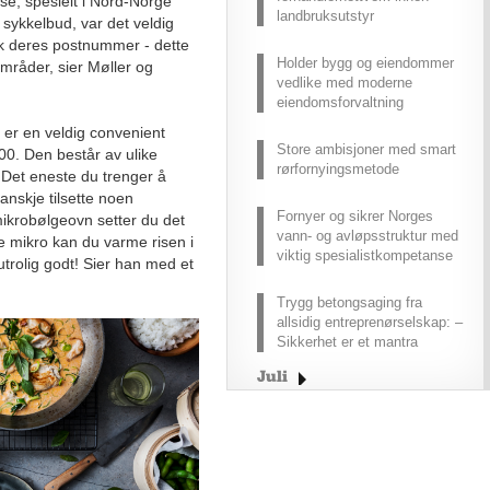
lse, spesielt i Nord-Norge
landbruksutstyr
 sykkelbud, var det veldig
kk deres postnummer - dette
Holder bygg og eiendommer
områder, sier Møller og
vedlike med moderne
eiendomsforvaltning
 er en veldig convenient
Store ambisjoner med smart
0. Den består av ulike
rørfornyingsmetode
 Det eneste du trenger å
kanskje tilsette noen
Fornyer og sikrer Norges
ikrobølgeovn setter du det
vann- og avløpsstruktur med
ke mikro kan du varme risen i
viktig spesialistkompetanse
utrolig godt! Sier han med et
Trygg betongsaging fra
allsidig entreprenørselskap: –
Sikkerhet er et mantra
Juli
Juni
Mai
April