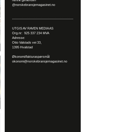
henrik.gimleholm
@norskebransjemagasinet.no
----------------------------------------------------
UTGIS AV RAVEN MEDIA AS
Org.nr: 925 337 234 MVA
Adresse:
Otto Valstads vei 33,
1395 Hvalstad
Økonomi/fakturaspørsmål
okonomi@norskebransjemagasinet.no