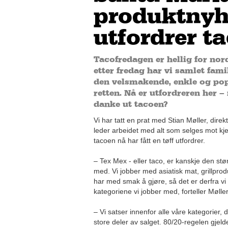
produktnyh
utfordrer t
Tacofredagen er hellig for nor
etter fredag har vi samlet fami
den velsmakende, enkle og p
retten. Nå er utfordreren her –
danke ut tacoen?
Vi har tatt en prat med Stian Møller, dire
leder arbeidet med alt som selges mot kje
tacoen nå har fått en tøff utfordrer.
– Tex Mex - eller taco, er kanskje den stø
med. Vi jobber med asiatisk mat, grillpro
har med smak å gjøre, så det er derfra vi 
kategoriene vi jobber med, forteller Møller
– Vi satser innenfor alle våre kategorier, 
store deler av salget. 80/20-regelen gjeld