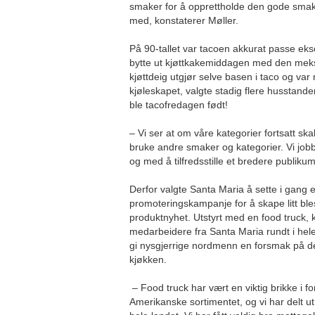
smaker for å opprettholde den gode smake
med, konstaterer Møller.
På 90-tallet var tacoen akkurat passe eks
bytte ut kjøttkakemiddagen med den meks
kjøttdeig utgjør selve basen i taco og var n
kjøleskapet, valgte stadig flere husstande
ble tacofredagen født!
– Vi ser at om våre kategorier fortsatt s
bruke andre smaker og kategorier. Vi jo
og med å tilfredsstille et bredere publikum
Derfor valgte Santa Maria å sette i gang e
promoteringskampanje for å skape litt ble
produktnyhet. Utstyrt med en food truck, 
medarbeidere fra Santa Maria rundt i hele 
gi nysgjerrige nordmenn en forsmak på d
kjøkken.
– Food truck har vært en viktig brikke i for
Amerikanske sortimentet, og vi har delt ut