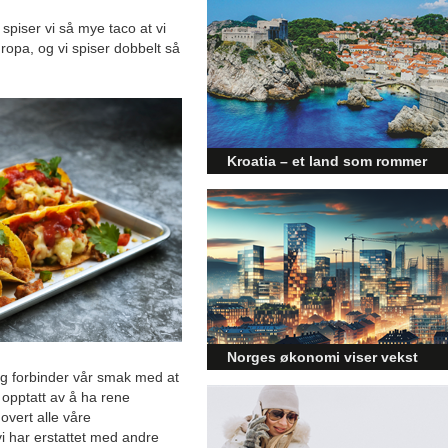
 spiser vi så mye taco at vi
opa, og vi spiser dobbelt så
Kroatia – et land som rommer
mer enn kysten
Kroatia forbindes ofte med sol,
bading og klart hav, men landet
har langt flere sider enn det
førsteinntrykket mange sitter igjen
med.
Norges økonomi viser vekst
og forbinder vår smak med at
og påvirker byggebransjen
i opptatt av å ha rene
Den norske økonomien har vist
novert alle våre
jevn vekst de siste tre kvartalene,
i har erstattet med andre
noe som skaper optimisme på