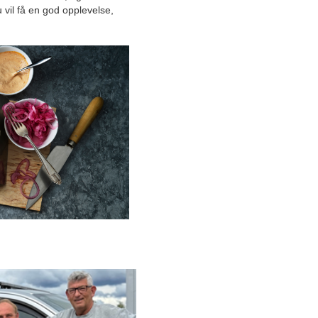
u vil få en god opplevelse,
Opplev norsk kultur ved
Rondane Høyfjellshotell
Din bilforhandlar på søre
Sunnmøre
Lekkasjestoppere er
fremtiden!
Spesialiserer seg på
personlig bekledning
Cateringmeny med en
personlig og humoristisk vri
120 år i kundens tjeneste
Én av få aktører i Nord-Norge
som leverer og monterer
vedlikeholdsfrie vinduer