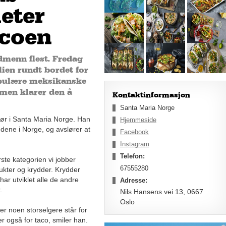
eter
acoen
dmenn flest. Fredag
lien rundt bordet for
opulære meksikanske
 men klarer den å
Kontaktinformasjon
Santa Maria Norge
ktør i Santa Maria Norge. Han
Hjemmeside
dene i Norge, og avslører at
Facebook
Instagram
Telefon:
rste kategorien vi jobber
67555280
dukter og krydder. Krydder
har utviklet alle de andre
Adresse:
.
Nils Hansens vei 13, 0667
Oslo
der noen storselgere står for
er også for taco, smiler han.