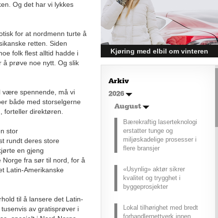
n. Og det har vi lykkes
tvers av ulike sektorer.
Byggebransjen er spesielt godt
posisjonert til å dra nytte av denne
otisk for at nordmenn turte å
økonomiske oppgangen.
ikanske retten. Siden
Kjøring med elbil om vinteren
oe folk flest alltid hadde i
r å prøve noe nytt. Og slik
– hvordan få bedre
rekkevidde?
Arkiv
Elbiler (EV) representerer
kal være spennende, må vi
2026
fremtiden for transport, men deres
bber både med storselgerne
effektivitet under utfordrende
August
, forteller direktøren.
vinterforhold kan være en
Bærekraftig laserteknologi
utfordring.
erstatter tunge og
n stor
miljøskadelige prosesser i
st rundt deres store
flere bransjer
kjørte en gjeng
Norge fra sør til nord, for å
«Usynlig» aktør sikrer
et Latin-Amerikanske
kvalitet og trygghet i
byggeprosjekter
hold til å lansere det Latin-
Lokal tilhørighet med bredt
 tusenvis av gratisprøver i
forhandlernettverk innen