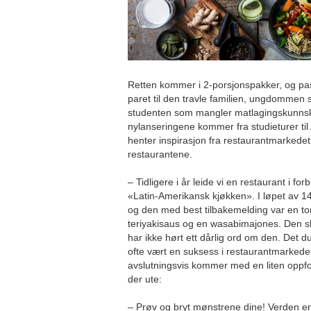
Retten kommer i 2-porsjonspakker, og passe
paret til den travle familien, ungdomme
studenten som mangler matlagingskunnska
nylanseringene kommer fra studieturer til 
henter inspirasjon fra restaurantmarkede
restaurantene.
– Tidligere i år leide vi en restaurant i f
«Latin-Amerikansk kjøkken». I løpet av 14 d
og den med best tilbakemelding var en tor
teriyakisaus og en wasabimajones. Den sl
har ikke hørt ett dårlig ord om den. Det du 
ofte vært en suksess i restaurantmarkedet,
avslutningsvis kommer med en liten oppfor
der ute:
– Prøv og bryt mønstrene dine! Verden er 