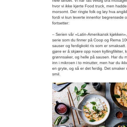
hele landet. Vi har fått veldig bra mottage
hvor vi ikke kjørte Food truck, men hadde
morsomt. Der ringte folk og løy hva angi
fordi vi kun leverte innenfor begrensede 
fortsetter:
– Serien vår «Latin-Amerikansk kjøkken»,
serie som du finner på Coop og Rema 100
sauser og ferdigkokt ris som er smaksatt.
gjøre er å skjære opp noen kyllingfiléter, 
grønnsaker, og helle på sausen. Har du m
inn i mikroen i to minutter, men har du ik
en gryte, og så er det ferdig. Det smaker 
smil.