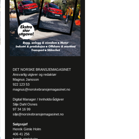
DET NORSKE BRANSJEMAGASINET
Ansvarlig utgiver og redaktør
Magnus Jansson
922 123 53
magnus@norskebransjemagasinet.no
Digital Manager / Innholdsrådgiver
Silje Dahl Osnes
97 34 16 99
silje@norskebransjemagasinet.no
Salgssjef
Henrik Gimle Holm
406 41 256