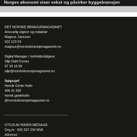
Norges økonomi viser vekst og påvirker byggebransjen
komme med et spesifikt mål og gå etter egne ønsker, avslutter
Sandnes.
Den norske økonomien har vist jevn vekst de siste tre kvartalene, noe so
skaper optimisme på tvers av ulike sektorer. Byggebransjen er spesielt god
posisjonert til å dra nytte av denne økonomiske oppgangen.
DET NORSKE BRANSJEMAGASINET
Ansvarlig utgiver og redaktør
Magnus Jansson
922 123 53
magnus@norskebransjemagasinet.no
Digital Manager / Innholdsrådgiver
Silje Dahl Osnes
97 34 16 99
silje@norskebransjemagasinet.no
Salgssjef
Henrik Gimle Holm
406 41 256
henrik.gimleholm
@norskebransjemagasinet.no
----------------------------------------------------
UTGIS AV RAVEN MEDIA AS
Org.nr: 925 337 234 MVA
Adresse: