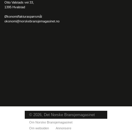
Otto Valstads vei 33,
1395 Hvalstad
Økonomi/fakturaspørsmål
okonomi@norskebransjemagasinet.no
© 2026, Det Norske Bransjemagasinet
Om Norske Bransjemagasinet
Om websiden
Annonsere