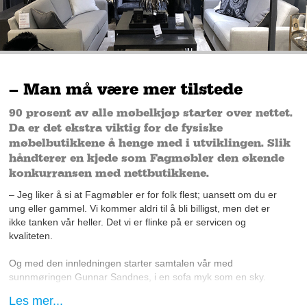
– Man må være mer tilstede
90 prosent av alle møbelkjøp starter over nettet.
Da er det ekstra viktig for de fysiske
møbelbutikkene å henge med i utviklingen. Slik
håndterer en kjede som Fagmøbler den økende
konkurransen med nettbutikkene.
– Jeg liker å si at Fagmøbler er for folk flest; uansett om du er
ung eller gammel. Vi kommer aldri til å bli billigst, men det er
ikke tanken vår heller. Det vi er flinke på er servicen og
kvaliteten.
Og med den innledningen starter samtalen vår med
sunnmøringen Gunnar Sandnes, i en sofa myk som en sky.
Sandnes kommer fra «møbelbyen» Sykkylven, og har selv
Les mer...
drevet med møbler i rundt 20 år. I 2015 kom han over den