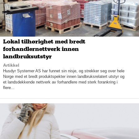
– Det gjelder å være på! Nettbutikkene gjør at man må være
mer tilstede. Vi må være på hugget hele tiden. Og vi kjører litt
annerledes enn andre, for vi fokuserer mindre på pris og mer
på service og kvalitet.
Lokal tilhørighet med bredt
forhandlernettverk innen
landbruksutstyr
Artikkel
Husdyr Systemer AS har funnet sin nisje, og strekker seg over hele
Norge med et bredt produktspekter innen landbruksrelatert utstyr og
et landsdekkende nettverk av forhandlere med sterk forankring i
flere...
– Hva vil dere gjøre for å trekke kunder hit istedenfor til
netthandelen?
– Vi lytter alltid til kunden. Vi må jo bare henge med og prøve å
ha de mest holdbare trendene, fastslår Sandnes.