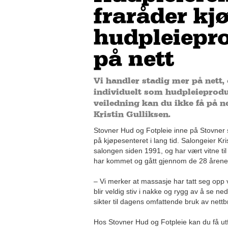
fraråder kj
hudpleiepr
på nett
Vi handler stadig mer på nett,
individuelt som hudpleieprodu
veiledning kan du ikke få på ne
Kristin Gulliksen.
Stovner Hud og Fotpleie inne på Stovner s
på kjøpesenteret i lang tid. Salongeier Kri
salongen siden 1991, og har vært vitne ti
har kommet og gått gjennom de 28 årene 
– Vi merker at massasje har tatt seg opp 
blir veldig stiv i nakke og rygg av å se ned
sikter til dagens omfattende bruk av nettb
Hos Stovner Hud og Fotpleie kan du få utfø