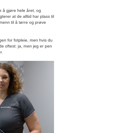
behandlingsmetoder gir best
 å gjøre hele året, og
effekt
erer at de alltid har plass til
menn til å tørre og prøve
Fotterapeuten: Friske føtter
er viktigere enn folk tror
en for fotpleie, men hvis du
Ny viten om gulvtepper
e oftest: ja, men jeg er pen
r.
Rutinert og moderne praksis
Fjordhotellet i Hjørundfjorden
Industriell rørlegging i
særklasse – er med på
prosjekt fra start til slutt
Tilbyr trygghet og sikkerhet
for 20 kroner dagen
Skjønnhetsklinikken som
pleier deg innenfra og ut