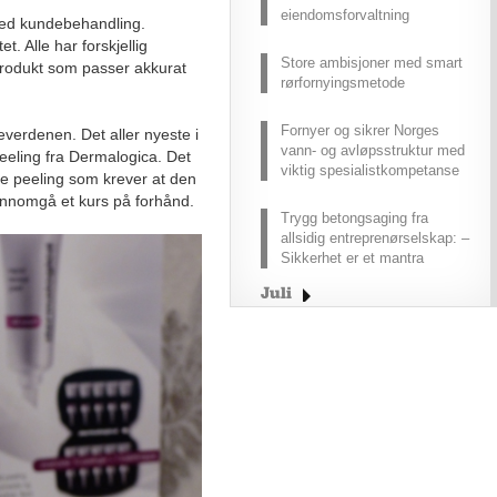
eiendomsforvaltning
 ved kundebehandling.
t. Alle har forskjellig
Store ambisjoner med smart
t produkt som passer akkurat
rørfornyingsmetode
Fornyer og sikrer Norges
eieverdenen. Det aller nyeste i
vann- og avløpsstruktur med
eeling fra Dermalogica. Det
viktig spesialistkompetanse
de peeling som krever at den
jennomgå et kurs på forhånd.
Trygg betongsaging fra
allsidig entreprenørselskap: –
Sikkerhet er et mantra
Juli
Juni
Mai
April
Mars
Februar
Januar
2025