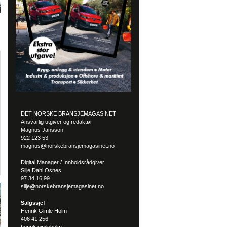
DET NORSKE BRANSJEMAGASINET
Ansvarlig utgiver og redaktør
Magnus Jansson
922 123 53
magnus@norskebransjemagasinet.no
Digital Manager / Innholdsrådgiver
Silje Dahl Osnes
97 34 16 99
silje@norskebransjemagasinet.no
Salgssjef
Henrik Gimle Holm
406 41 256