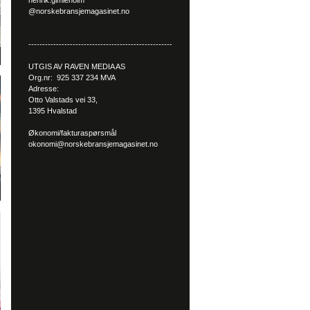
henrik.gimleholm
@norskebransjemagasinet.no
----------------------------------------------------
UTGIS AV RAVEN MEDIA AS
Org.nr: 925 337 234 MVA
Adresse:
Otto Valstads vei 33,
1395 Hvalstad
Økonomi/fakturaspørsmål
okonomi@norskebransjemagasinet.no