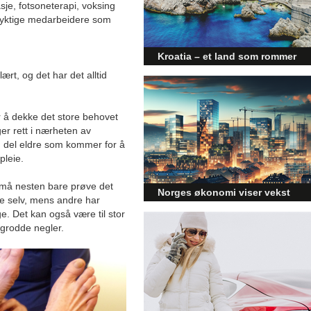
sje, fotsoneterapi, voksing
 dyktige medarbeidere som
Kroatia – et land som rommer
mer enn kysten
ært, og det har det alltid
Kroatia forbindes ofte med sol,
bading og klart hav, men landet
or å dekke det store behovet
har langt flere sider enn det
ger rett i nærheten av
førsteinntrykket mange sitter igjen
med.
n del eldre som kommer for å
pleie.
u må nesten bare prøve det
Norges økonomi viser vekst
ne selv, mens andre har
og påvirker byggebransjen
. Det kan også være til stor
inngrodde negler.
Den norske økonomien har vist
jevn vekst de siste tre kvartalene,
noe som skaper optimisme på
tvers av ulike sektorer.
Byggebransjen er spesielt godt
posisjonert til å dra nytte av denne
økonomiske oppgangen.