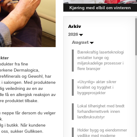
Kjøring med elbil om vinteren
– hvordan få bedre
rekkevidde?
Arkiv
Elbiler (EV) representerer
2026
fremtiden for transport, men deres
effektivitet under utfordrende
August
vinterforhold kan være en
Bærekraftig laserteknologi
utfordring.
erstatter tunge og
kter
miljøskadelige prosesser i
dukter fra fine
flere bransjer
Merkene Dermalogica,
reMinerals og Gewohl, har
«Usynlig» aktør sikrer
k i salongen. Med produktene
kvalitet og trygghet i
lig veiledning av en av
byggeprosjekter
e få en allergisk reaksjon av
ere produktet tilbake.
Lokal tilhørighet med bredt
forhandlernettverk innen
u neppe får dersom du velger
landbruksutstyr
k.
alg i butikk. Når kundene
Holder bygg og eiendommer
r oss, sukker Gulliksen.
vedlike med moderne