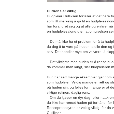
Hudrens er viktig
Hudpleier Gulliksen forteller at det bare f
som litt merkelig å gå til en hudpleiesalon
har forandret seg og at alle og enhver nå 
en hudpleiesalong uten at omgivelsen ser
– Du må ikke ha et problem for å ta hudpl
du deg å ta vare på huden, stelle den og
selv. Det handler mye om velvære, å slap
– Det viktigste med huden er å rense hu
da kommer man langt, sier hudpleieren m
Hun har sett mange eksempler gjennom al
som hudpleier. Veldig mange er rett og slett
på huden sin, og felles for mange er at 
viktige rutinen; daglig rens.
– Om du kjøper en dyr dag- eller nattkrem
du ikke har renset huden på forhånd, for 
Renseprosedyren er veldig viktig, for da v
Gulliksen.