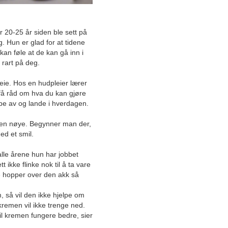
2024
2023
or 20-25 år siden ble sett på
2022
g. Hun er glad for at tidene
kan føle at de kan gå inn i
2021
 rart på deg.
2020
2019
eie. Hos en hudpleier lærer
2018
 få råd om hva du kan gjøre
pe av og lande i hverdagen.
Desember
Størst på Søre Sunnmøre
den nøye. Begynner man der,
ed et smil.
Mikrobrygget øl for folket
le årene hun har jobbet
 ikke flinke nok til å ta vare
Beauty bar utenom det
de hopper over den akk så
vanlige
, så vil den ikke hjelpe om
Viktigheten av å ringe rett
kremen vil ikke trenge ned.
nummer
il kremen fungere bedre, sier
En kombinasjon av