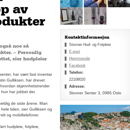
øp av
odukter
Kontaktinformasjon
Stovner Hud- og Fotpleie
 også noe så
E-post
kter. – Personlig
Hjemmeside
ttet, sier hudpleier
Facebook
Telefon:
enter, har vært fast inventar
22108020
stin Gulliksen, har drevet
l hvordan skjønnhetstrender
Adresse:
hun har jobbet der.
Stovner Senter 3, 0985 Oslo
veldig de siste årene. Man
 hele tiden, sier Gulliksen og
rett og mobiltelefoner.
rt hudpleie, fotpleie,