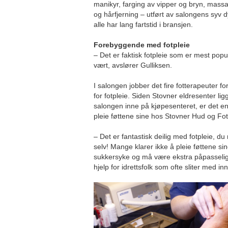
manikyr, farging av vipper og bryn, massa
og hårfjerning – utført av salongens syv
alle har lang fartstid i bransjen.
Forebyggende med fotpleie
– Det er faktisk fotpleie som er mest popul
vært, avslører Gulliksen.
I salongen jobber det fire fotterapeuter f
for fotpleie. Siden Stovner eldresenter lig
salongen inne på kjøpesenteret, er det e
pleie føttene sine hos Stovner Hud og Fot
– Det er fantastisk deilig med fotpleie, d
selv! Mange klarer ikke å pleie føttene si
sukkersyke og må være ekstra påpasselige
hjelp for idrettsfolk som ofte sliter med 