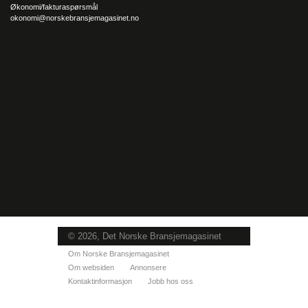
ingen leve av, avslutter Utseth ydmykt.
Økonomi/fakturaspørsmål
okonomi@norskebransjemagasinet.no
© 2026, Det Norske Bransjemagasinet
Om Norske Bransjemagasinet
Om websiden
Annonsere
Kontaktinformasjon
Jobb hos oss