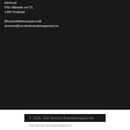
Adresse:
Otto Valstads vei 33,
1395 Hvalstad
Økonomi/fakturaspørsmål
okonomi@norskebransjemagasinet.no
© 2026, Det Norske Bransjemagasinet
Om Norske Bransjemagasinet