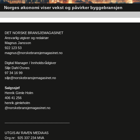
Norges økonomi viser vekst og påvirker byggebransjen
Den norske økonomien har vist jevn vekst de siste tre kvartalene, noe so
skaper optimisme på tvers av ulike sektorer. Byggebransjen er spesielt god
posisjonert til å dra nytte av denne økonomiske oppgangen.
DET NORSKE BRANSJEMAGASINET
Ansvarlig utgiver og redaktør
Magnus Jansson
922 123 53
magnus@norskebransjemagasinet.no
Digital Manager / Innholdsrådgiver
Silje Dahl Osnes
97 34 16 99
silje@norskebransjemagasinet.no
Salgssjef
Henrik Gimle Holm
406 41 256
henrik.gimleholm
@norskebransjemagasinet.no
----------------------------------------------------
UTGIS AV RAVEN MEDIA AS
Org.nr: 925 337 234 MVA