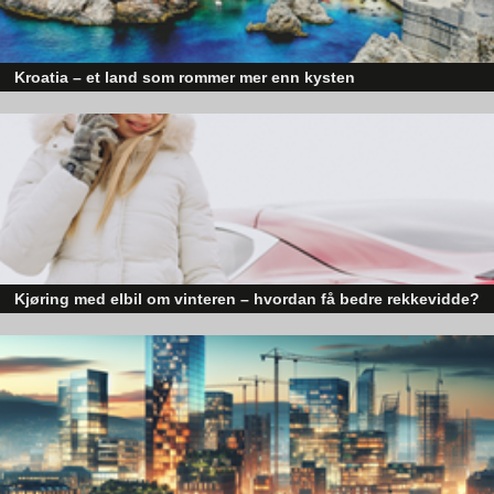
Kroatia – et land som rommer mer enn kysten
Kroatia forbindes ofte med sol, bading og klart hav, men landet har langt fl
sider enn det førsteinntrykket mange sitter igjen med.
Kjøring med elbil om vinteren – hvordan få bedre rekkevidde?
Elbiler (EV) representerer fremtiden for transport, men deres effektivitet un
utfordrende vinterforhold kan være en utfordring.