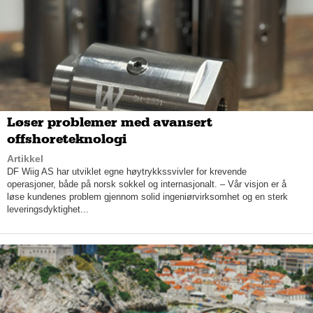
– Vi skal ha det beste arbeidsmiljøet i byen, og vi skal alltid ha
fokus på våre ansatte og deres sikkerhet. «Mennesket i fokus»,
er vårt slagord, fastslår han.
Løser problemer med avansert
offshoreteknologi
Artikkel
DF Wiig AS har utviklet egne høytrykkssvivler for krevende
operasjoner, både på norsk sokkel og internasjonalt. – Vår visjon er å
løse kundenes problem gjennom solid ingeniørvirksomhet og en sterk
leveringsdyktighet...