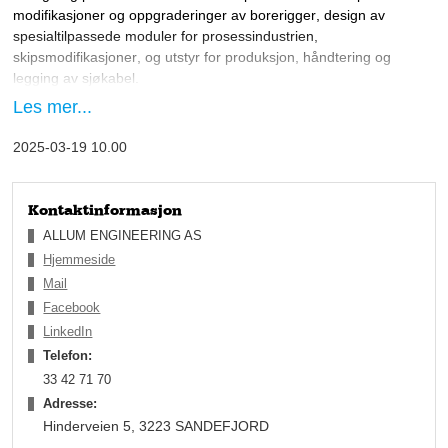
modifikasjoner og oppgraderinger av borerigger, design av 
spesialtilpassede moduler for prosessindustrien, 
skipsmodifikasjoner, og utstyr for produksjon, håndtering 
og 
legging av sjøkabel
.
Les mer...
Selskapet ble stiftet i 1973 av Øivind Allum. Den gang jobbet 
man hovedsakelig mot ver
f
tsindustrien på Østlandet, hvor man 
2025-03-19 10.00
hadde mange gode år.
– 
På 80-tallet opplevde verftsindustrien en nedgang, og 
selskapet endret fokus og fikk 
fotfeste innen leveranser til 
Kontaktinformasjon
maritim industri (mot redere innenfor shipping og offshore) og 
ALLUM ENGINEERING AS
prosessindustrien, forteller Tor Martin Røed, daglig leder i 
Hjemmeside
Allum Engineering AS.
Mail
Facebook
LinkedIn
Telefon:
33 42 71 70
Adresse:
Hinderveien 5, 3223 SANDEFJORD