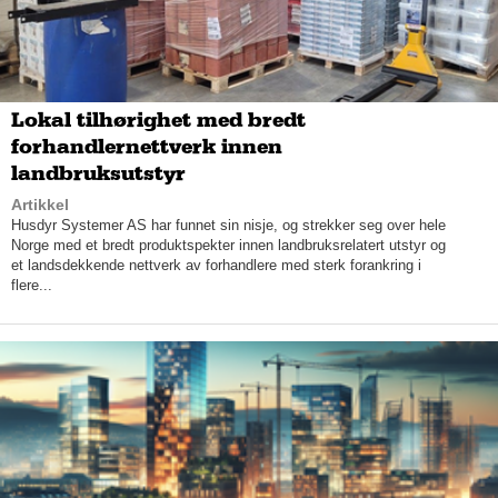
viktig å kunne ha gode relasjoner også med våre konkurrenter.
– Hva får dere mest skryt for?
– Vi har fått skryt både i forhold til oppfølging og at våre
montører har gjort en god jobb. Vi får også en del skryt på
Lokal tilhørighet med bredt
kvaliteten på våre produkter. Vi har eksempelvis levert
forhandlernettverk innen
spesialporter på millimetermål hvor det har stemt hundre
landbruksutstyr
prosent. Da var kunden særdeles fornøyd. Man sier at for hver
misfornøyd kunde, så må man ha ti fornøyde. Det ønsker vi å
Artikkel
etterleve.
Husdyr Systemer AS har funnet sin nisje, og strekker seg over hele
Norge med et bredt produktspekter innen landbruksrelatert utstyr og
et landsdekkende nettverk av forhandlere med sterk forankring i
flere...