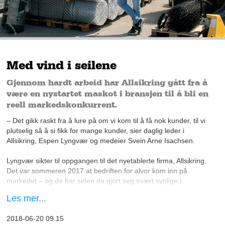
Med vind i seilene
Gjennom hardt arbeid har Allsikring gått fra å
være en nystartet maskot i bransjen til å bli en
reell markedskonkurrent.
– Det gikk raskt fra å lure på om vi kom til å få nok kunder, til vi
plutselig så å si fikk for mange kunder, sier daglig leder i
Allsikring, Espen Lyngvær og medeier Svein Arne Isachsen.
Lyngvær sikter til oppgangen til det nyetablerte firma, Allsikring.
Det var sommeren 2017 at bedriften for alvor kom inn på
markedet – og de har siden da gjort seg svært synlige i
markedet. Samtidig har de blitt en del av OSN, som er en
Les mer...
sammenslutning av seriøse aktører i bransjen.
2018-06-20 09.15
– I løpet av ti måneder har vi fått rammeavtaler med flere