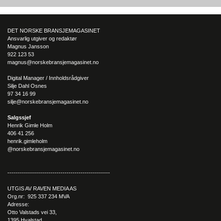
Elbiler (EV) representerer fremtiden for transport, men deres effektivitet un
utfordrende vinterforhold kan være en utfordring.
DET NORSKE BRANSJEMAGASINET
Ansvarlig utgiver og redaktør
Magnus Jansson
922 123 53
magnus@norskebransjemagasinet.no
Digital Manager / Innholdsrådgiver
Silje Dahl Osnes
97 34 16 99
silje@norskebransjemagasinet.no
Salgssjef
Henrik Gimle Holm
406 41 256
henrik.gimleholm
@norskebransjemagasinet.no
----------------------------------------------------
UTGIS AV RAVEN MEDIA AS
Org.nr: 925 337 234 MVA
Adresse:
Otto Valstads vei 33,
1395 Hvalstad