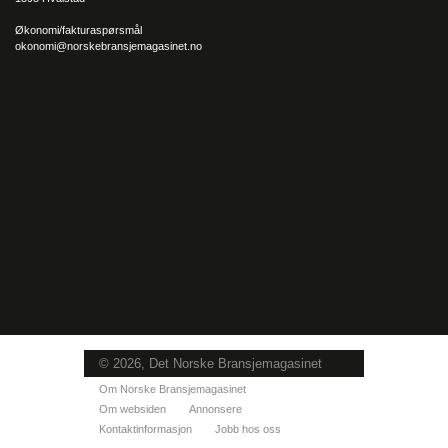
Økonomi/fakturaspørsmål
okonomi@norskebransjemagasinet.no
© 2026, Det Norske Bransjemagasinet
Om Norske Bransjemagasinet
Om websiden
Annonsere
Kontaktinformasjon
Jobb hos oss