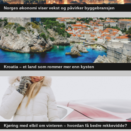
Norges økonomi viser vekst og påvirker byggebransjen
Den norske økonomien har vist jevn vekst de siste tre kvartalene, noe so
skaper optimisme på tvers av ulike sektorer. Byggebransjen er spesielt god
posisjonert til å dra nytte av denne økonomiske oppgangen.
Kroatia – et land som rommer mer enn kysten
Kroatia forbindes ofte med sol, bading og klart hav, men landet har langt fl
sider enn det førsteinntrykket mange sitter igjen med.
Kjøring med elbil om vinteren – hvordan få bedre rekkevidde?