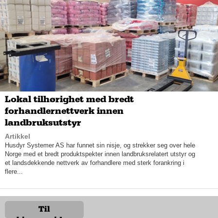
reklamasjonstakster av alle mulige skader på bolig og
eiendom, gjennom private. Av og til blir en takstmann også
innleid i konfliktsaker, da via en advokat.
– Advokaten anbefaler kunden at man må leie inn en
uavhengig takstmann for å vurdere og beskrive skaden slik at
advokaten kan jobbe med det videre. Derfor jobber vi tett opp
mot advokater, og hjelper dem som har havnet i kinkige
situasjoner, fastslår den erfarne takstmannen.
Lokal tilhørighet med bredt
Odd Kjell utfører også arealmålinger og uavhengig kontroll på
nybygg.
forhandlernettverk innen
landbruksutstyr
Artikkel
Husdyr Systemer AS har funnet sin nisje, og strekker seg over hele
Norge med et bredt produktspekter innen landbruksrelatert utstyr og
et landsdekkende nettverk av forhandlere med sterk forankring i
flere...
Til