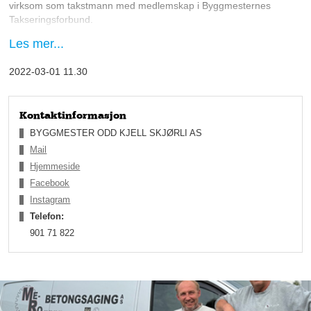
virksom som takstmann med medlemskap i Byggmesternes
Takseringsforbund.
Les mer...
– Det ligger i navnet; du må være byggmester og ha jobbet et
visst antall år som byggmester før du kan være med i
2022-03-01 11.30
forbundet. Da har du automatisk opparbeidet deg en god del
erfaring og kompetanse, og er ofte litt opp i årene, forklarer
takstmann Odd Kjell.
Kontaktinformasjon
BYGGMESTER ODD KJELL SKJØRLI AS
Mail
Hjemmeside
Facebook
Instagram
Telefon:
901 71 822