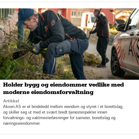
Høy kapasitet
– V
i
 har
 en kjempe
flink
 avdeling som leverer et meget godt 
resultat. 
Uansett hva
 kunden 
måtte 
ønske
,
 så 
oppfyller vi det
. 
Vi h
ar også 
en 
egen lakkavdeling som gjør mye forskjellig 
Holder bygg og eiendommer vedlike med
innenfor 
c
ontainere
, sier Benjaminsen.
moderne eiendomsforvaltning
– V
i har ingen begrensninger på hva vi lakkerer, 
Artikkel
tillegger 
Haugen
. 
Vi lakker
er
, metalliserer
, utfører bilfinish
 og 
Aksen AS er et bindeledd mellom eiendom og styret i et borettslag,
sandblåser
, for kunder innen samferdsel, bygg og anlegg, 
og skiller seg ut med et svært bredt tjenestespekter innen
transport, logistikk
 og 
offshore, utdyper han, og 
understreker at 
forvaltnings- og vaktmesterløsninger for sameier, borettslag og
næringseiendommer.
Vedlike kan
 hjelpe så å si alle bransjer.