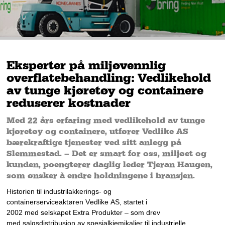
Eksperter på miljøvennlig
overflatebehandling: Vedlikehold
av tunge kjøretøy og containere
reduserer kostnader
Med 22 års erfaring med vedlikehold av tunge
kjøretøy og containere, utfører Vedlike AS
bærekraftige tjenester ved sitt anlegg på
Slemmestad. – Det er smart for oss, miljøet og
kunden, poengterer daglig leder Tjeran Haugen,
som ønsker å endre holdningene i bransjen.
Historien til i
ndustrilakkerings- og 
containerserviceaktøren 
Vedlike AS, st
artet 
i 
2002 
med 
selskapet 
Extra Produkter
 – 
som drev 
med 
salgsdistribusjon 
av spesialkjemikalier 
til industrielle 