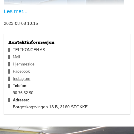
Les mer...
2023-08-08 10.15
Kontaktinformasjon
TELTKONGEN AS
Mail
Hjemmeside
Facebook
Instagram
Telefon:
Etter hvert som årene gikk hadde Ole Kristian opparbeidet seg
90 76 52 90
en arbeidslivserfaring som bare de færreste på hans alder
Adresse:
hadde, og da han var ferdig på videregående var det
Borgeskogsvingen 13 B, 3160 STOKKE
økonomistudier som skulle oppta hans tid. Veien videre gikk til
Maxbo Stokke der han ble varehussjef – en arbeidsplass der
han fortsatt bygger karriere.
– Jeg har mye kapasitet og liker at det skjer noe, så jeg startet