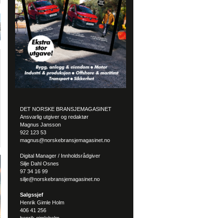
DET NORSKE BRANSJEMAGASINET
Ansvarlig utgiver og redaktør
Magnus Jansson
922 123 53
magnus@norskebransjemagasinet.no
Digital Manager / Innholdsrådgiver
Silje Dahl Osnes
97 34 16 99
silje@norskebransjemagasinet.no
Salgssjef
Henrik Gimle Holm
406 41 256