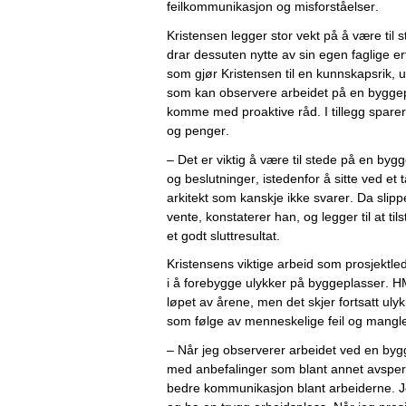
feilkommunikasjon og misforståelser. 
Kristensen
 legger
 stor
 vekt på å være 
til
s
drar dessuten nytte av sin
 egen
 faglige 
er
som gjør Kristensen til 
en 
kunnskapsrik
, 
som
 kan
observere
arbeidet
 på 
en 
bygge
komme
med 
proaktive 
råd. 
I tillegg sparer
og penger.
– Det er viktig å 
være 
til stede
på en bygg
og beslutninger
,
 istedenfor å 
sitte ved et 
arkitekt som kanskje ikke svarer
. Da slipp
vent
e
, 
konstaterer han, og 
legger til at t
il
et godt sluttresultat.
Kristensens viktige arbeid som prosjektlede
i å forebygge ulykker på byggeplasser. 
HM
løpet av årene, 
men det skjer fortsatt uly
som følge av menneskelige feil og mangl
– Når jeg 
observerer arbeidet ved en byg
med 
anbefalinger som blant annet avsper
bedre kommunikasjon
 blant arbeiderne
. 
J