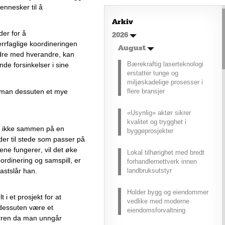
mer enn kysten
nnesker til å 
Kroatia forbindes ofte med sol,
Arkiv
bading og klart hav, men landet
der
 for å 
2026
har langt flere sider enn det
errfaglige 
koordineringen 
førsteinntrykket mange sitter igjen
August
med.
dre med hverandre
,
 kan 
Bærekraftig laserteknologi
nde forsinkelser i sine 
erstatter tunge og
miljøskadelige prosesser i
 man dessuten et mye 
flere bransjer
«Usynlig» aktør sikrer
kvalitet og trygghet i
 ikke sammen på en 
byggeprosjekter
r til stede som passer på 
e fungerer, vil det øke 
Lokal tilhørighet med bredt
oordinering og samspill, er 
forhandlernettverk innen
fastslår han.
landbruksutstyr
Holder bygg og eiendommer
i et prosjekt for at 
vedlike med moderne
dessuten være et 
eiendomsforvaltning
ren da man unngår 