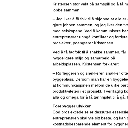
Kristensen stor vekt på samspill og å få me
jobbe 
sammen.
– 
Jeg liker å få folk til å skjønne at
 alle er 
gjøre
 jobben
 sammen
,
 og jeg liker den tv
med selskapene. 
Ved 
å kommuni
sere be
entreprenører
 unngå konflikter
 og fordyre
prosjekter, poengterer Kristensen.
Ved å få fagfolk til å snakke sammen, 
får
hyggeligere miljø 
og samarbeid 
på 
arbeidsplassen. 
Kristensen 
forklarer
:
– Rørleggeren og snekkeren snakker ofte
byggeplass. Dersom man har en byggelede
at kommunikasjonen mellom de ulike parten
produktiviteten i et prosjekt. Tverrfaglig k
alfa og omega for å få tannhjulet til å gå, 
Forebygger ulykker
God prosjektledelse er dessuten essensielt 
entreprenøren skal yte sitt beste, og kan 
kostnadsbesparende element for byggher