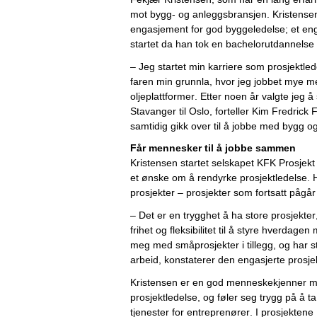
mot 
bygg
-
 og anlegg
sbransjen
. Kristense
engasjement for 
god byggeledelse
; et e
startet 
da
han
tok en bachelorutdannelse 
– Jeg startet min karriere som prosjektled
faren min grunnla, hvor jeg jobbet mye me
oljeplattformer. Etter noen år valgte jeg å sl
Stavanger til Oslo, forteller Kim Fredrick
samtidig gikk over til å jobbe med bygg o
Får mennesker til å jobbe sammen
Kristensen 
startet 
selskapet 
KFK
 Prosjekt
et 
ønske
 om
 å rendyrke prosjektledelse. 
H
prosjekter
 – prosjekter som
 fortsatt
pågår 
– 
Det er
 en trygghet
 å ha store prosjekter
frihet og fleksibilitet til
å
 styre hverdagen 
meg
 med småprosjekter
 i tillegg, og har s
arbeid
, konstaterer den engasjerte prosje
Kristensen 
er en god
 menneskekjenner me
prosjektledelse, og føler seg trygg på å t
tjenester for
entreprenører. I prosjektene 