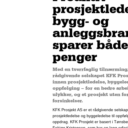
prosjektlede
bygg- og
anleggsbra
sparer både
penger
Med en tverrfaglig tilnærming,
rådgivende selskapet KFK Pros
innen prosjektledelse, byggel
oppfølging – for en bedre arbe
ulykker, og et prosjekt uten f
forsinkelser.
KFK
 Prosjekt AS
 er et 
rådgivende 
selskap
prosjektledelse 
og 
byggeledelse
 til
 oppfø
oppdrag. 
KFK
 Prosjekt 
er basert i Tønsbe
Fekjær Kristensen
, som 
har en lang erfar