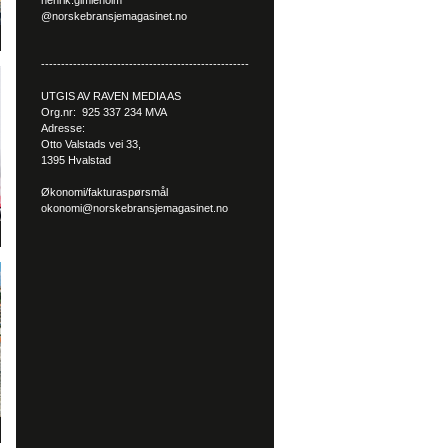
henrik.gimleholm
@norskebransjemagasinet.no
----------------------------------------------------
UTGIS AV RAVEN MEDIA AS
Org.nr: 925 337 234 MVA
Adresse:
Otto Valstads vei 33,
1395 Hvalstad
Økonomi/fakturaspørsmål
okonomi@norskebransjemagasinet.no