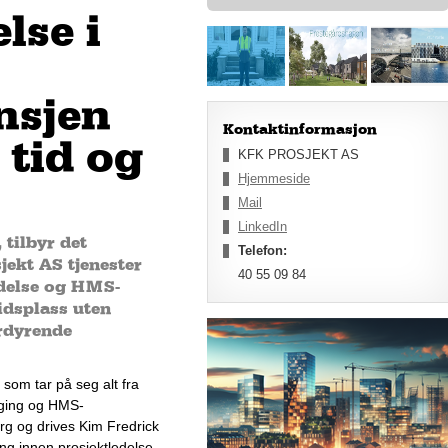
lse i
nsjen
Kontaktinformasjon
 tid og
KFK PROSJEKT AS
Hjemmeside
Mail
LinkedIn
 tilbyr det
Telefon:
jekt AS tjenester
40 55 09 84
edelse og HMS-
idsplass uten
ordyrende
 s
om t
ar på seg alt fra 
lging og HMS-
rg
 og drives 
Kim Fredrick 
ing innen 
prosjektledelse 