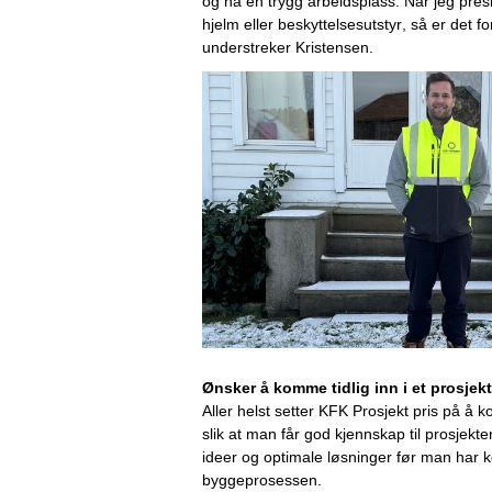
og ha en trygg arbeidsplass
. N
år jeg pres
hjel
m
 eller 
beskyttelsesutstyr, 
så er det fo
understreker Kristensen.
Ønsker å komme tidlig inn i et prosjekt
Aller helst setter
KFK
Prosjekt pris på å ko
slik at
man får god kjennskap til prosjekte
ideer og optimale løsninger
før man har k
byggeprosessen
.