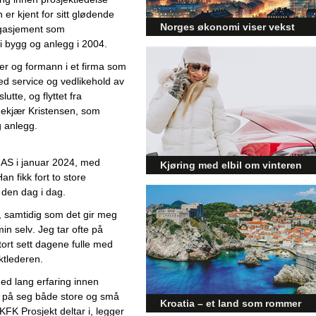
n
 er kjent for sitt glødende 
Norges økonomi viser vekst
ngasjement som 
i bygg og anlegg i 2004.
og påvirker byggebransjen
Den norske økonomien har vist
er og formann i et firma som 
jevn vekst de siste tre kvartalene,
d service og vedlikehold av 
noe som skaper optimisme på
utte, og flyttet fra 
tvers av ulike sektorer.
 Fekjær Kristensen, som 
Byggebransjen er spesielt godt
g anlegg.
posisjonert til å dra nytte av denne
økonomiske oppgangen.
 AS 
i januar 2024, med 
Kjøring med elbil om vinteren
an fikk fort to store 
– hvordan få bedre
den dag i dag. 
rekkevidde?
,
 samtidig som 
det gir meg 
Elbiler (EV) representerer
min 
selv
. Jeg tar ofte på 
fremtiden for transport, men deres
tort sett 
dagene fulle med 
effektivitet under utfordrende
ktlederen.
vinterforhold kan være en
utfordring.
d lang erfaring innen 
a på seg både store og små 
Kroatia – et land som rommer
KFK
 Prosjekt 
deltar i
, legger 