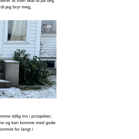
iserer at 
man skal ta på seg 
November
rdi jeg bryr meg
, 
Oktober
September
August
Juni
Mai
April
Mars
Februar
Januar
Ledende
sprengstoffleverandør med
betydelig vekst i
forsvarsindustrien
Allsidig fugemasse
mme tidlig inn i prosjekter,
revolusjonerer byggbransjen:
ne
og
kan
komme med gode
– Erstatter flere produkter
ommet for langt i