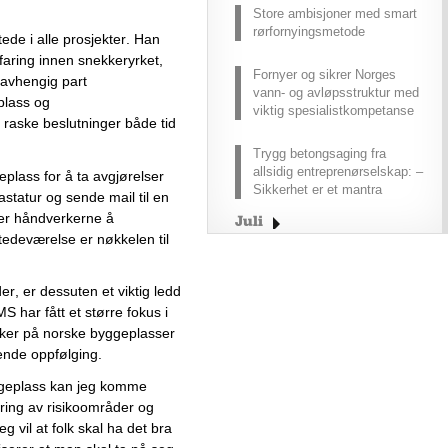
Store ambisjoner med smart
rørfornyingsmetode
tede i alle prosjekte
r
. 
Han 
faring
 innen snekkeryrket, 
Fornyer og sikrer Norges
uavhengig part 
vann- og avløpsstruktur med
plass
 og 
viktig spesialistkompetanse
 r
aske 
beslutninger
 både tid 
Trygg betongsaging fra
allsidig entreprenørselskap: –
eplass
 for å
ta
 avgjørelser 
Sikkerhet er et mantra
tastatur og sende mail til en 
er 
håndverkerne
 å 
Juli
stedeværelse er nøkkelen
 til 
Juni
Mai
r, er dessuten et viktig ledd 
April
S har fått et større fokus i 
Mars
kker på norske byggeplasser 
Februar
ende oppfølging.
Januar
geplass kan jeg komme 
2025
ring av 
risikoområder og 
eg vil at folk skal ha det bra 
Desember