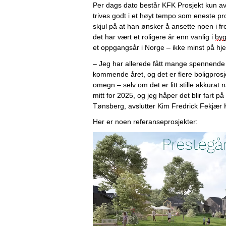
Per dags dato består 
KFK
 Prosjekt kun
 a
trives godt i et 
høyt tempo som eneste pro
skjul på at han ønsker å ansette 
noen i fre
det 
har vært et roligere år enn vanlig i 
byg
e
t oppgangsår i Norge – ikke minst på 
– Jeg har allerede fått mange
spennende
kommende året, 
og
 det er 
flere boligpros
omegn
–
 selv om det er 
litt 
stille akkurat n
mitt for 2025, og jeg håper det blir fart 
på
Tønsberg, 
avslutt
er 
Kim Fredrick Fekjær 
Her er noen referanseprosjekter: