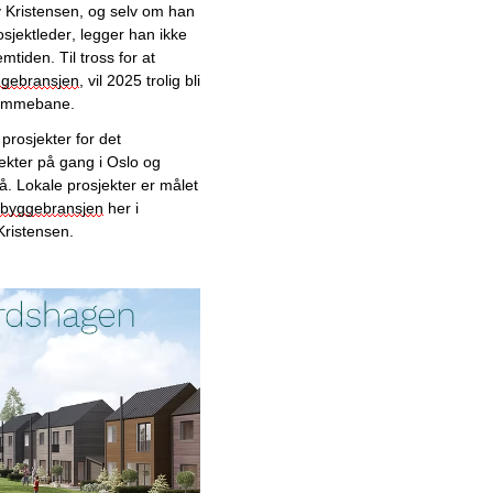
Ny aktør utfordrer markedet
v Kristensen, og selv om han 
med prisgunstige løsninger:
sjektleder, 
legger han ikke 
– Vi gjør lagring enkelt!
mtiden. Til tross for at 
gebransjen
, 
vil 2025
 trolig
 bli 
Personlig håndverkertjeneste
hjemmebane.
skaper trygghet
 prosjekter
 for det 
Trygg lastsikring hos
jekter på gang i Oslo og 
landsdekkende løfte- og
å. 
Lokale prosjekter er målet 
lastsikringsspesialist
byggebransjen
 her i 
Kristensen.
Klar for det norske markedet:
Innovativt generatorsystem
hylles av entreprenører
Saneringsekspert eliminerer
helsefarer på landsbasis
Fremoverlent
karuselldørprodusent
lanserer innovative
sikkerhetsløsninger for et
tryggere Norge