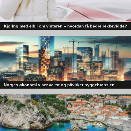
Kjøring med elbil om vinteren – hvordan få bedre rekkevidde?
Elbiler (EV) representerer fremtiden for transport, men deres effektivitet un
utfordrende vinterforhold kan være en utfordring.
Norges økonomi viser vekst og påvirker byggebransjen
Den norske økonomien har vist jevn vekst de siste tre kvartalene, noe so
skaper optimisme på tvers av ulike sektorer. Byggebransjen er spesielt god
posisjonert til å dra nytte av denne økonomiske oppgangen.