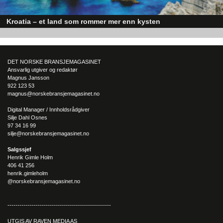
Kroatia – et land som rommer mer enn kysten
Kroatia forbindes ofte med sol, bading og klart hav, men landet har langt fl
sider enn det førsteinntrykket mange sitter igjen med.
DET NORSKE BRANSJEMAGASINET
Ansvarlig utgiver og redaktør
Magnus Jansson
922 123 53
magnus@norskebransjemagasinet.no
Digital Manager / Innholdsrådgiver
Silje Dahl Osnes
97 34 16 99
silje@norskebransjemagasinet.no
Salgssjef
Henrik Gimle Holm
406 41 256
henrik.gimleholm
@norskebransjemagasinet.no
----------------------------------------------------
UTGIS AV RAVEN MEDIA AS