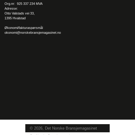
Org.nr: 925 337 234 MVA
Adresse:
Otto Valstads vei 33,
1395 Hvalstad
Økonomi/fakturaspørsmål
okonomi@norskebransjemagasinet.no
© 2026, Det Norske Bransjemagasinet