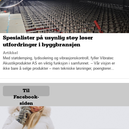
– Vi liker oss best hjemme, smiler han.
Og så lenge kunden er fornøyd, er Sør Bygg veldig fornøyde.
– Visjonen vår har alltid vært at kundene skal være fornøyde
når vi går. Vi skal gjøre de fornøyd, og vi skal ta alle seriøst –
Spesialister på usynlig støy løser
selv om vi bare skal skifte et vindu!
utfordringer i byggbransjen
Artikkel
Med støtdemping, lydisolering og vibrasjonskontroll, fyller Vibratec
Akustikprodukter AS en viktig funksjon i samfunnet. – Vår visjon er
ikke bare å selge produkter – men tekniske løsninger, poengterer...
Til
Facebook-
siden