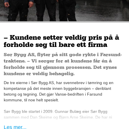
– Kundene setter veldig pris på å
forholde seg til bare ett firma
Sør Bygg AS, flyter på sitt gode rykte i Farsund-
traktene. – Vi sørger for at kundene får én å
forholde seg til gjennom prosessen. Det synes
kundene er veldig behagelig.
De tre eierne i Sør Bygg AS, har svennebrev i tømring og en
kompetanse på det meste innen byggebransjen – deriblant
betong og tegning. Det gjør Vanse-bedriften i Farsund
kommune, til noe helt spesielt.
Sør Bygg ble startet i 2009. Gunnar Bulæg
eier Sør Bygg
sammen med Dan Skeime og Bjørn Arne Skeime. De har ni
dyktige ansatte, som Gunnar skryter stort av. De siste årene
Les mer...
har Sør Bygg for det meste ansatt voksne, for Gunnar avslører