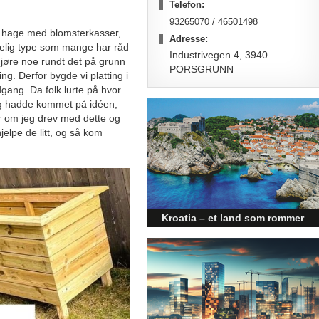
Telefon:
93265070 / 46501498
n hage med blomsterkasser,
Adresse:
melig type som mange har råd
Industrivegen 4, 3940
å gjøre noe rundt det på grunn
PORSGRUNN
. Derfor bygde vi platting i
dgang. Da folk lurte på hvor
eg hadde kommet på idéen,
 om jeg drev med dette og
elpe de litt, og så kom
t.
Kroatia – et land som rommer
mer enn kysten
Kroatia forbindes ofte med sol,
bading og klart hav, men landet
har langt flere sider enn det
førsteinntrykket mange sitter igjen
med.