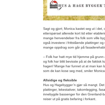
Sagt og gjort; Monica kastet seg ut i det,
etterspørsel allerede kort tid etter etabler
mange henvendelser fra folk som ville by
også investere i frittstående plattinger o
mange oppdrag som går på fasaderehabil
– Folk har hatt mye tid hjemme på grunn a
og folk har blitt bevisste på at de faktisk
hagen! Mange har funnet ut at man kan l
som de kan kose seg med, smiler Monic
Allsidige og fleksible
Hus og Hagebygger’n gjør så mangt. Det g
plattinger, lekestativer, takomlegging, fas
innebygde bassenger for den Grenland-bas
reiser ut på gratis befaring i forkant.