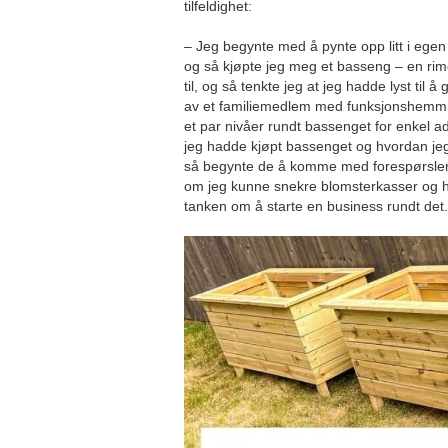
tilfeldighet:
– Jeg begynte med å pynte opp litt i ege
og så kjøpte jeg meg et basseng – en ri
til, og så tenkte jeg at jeg hadde lyst til 
av et familiemedlem med funksjonshemming
et par nivåer rundt bassenget for enkel a
jeg hadde kjøpt bassenget og hvordan j
så begynte de å komme med forespørsler
om jeg kunne snekre blomsterkasser og hj
tanken om å starte en business rundt de