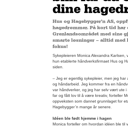
dine hage
Hus og Hagebygger’n AS, oppfy
hagedrømmer. På kort tid har d
Grenlandsområdet med sine g
smarte løsninger – alltid med
fokus!
Sykepleieren Monica Alexandra Karlsen, v
hun etablerte håndverksfirmaet Hus og Ha
siden.
– Jeg er egentlig sykepleier, men jeg har
og håndarbeid. Jeg kommer fra en håndv
var håndverker, og jeg har selv vært ute i
far og fått lov til å være kreativ, fortelle
oppveksten som dannet grunnlaget for et
Hagebygger’n mange år senere.
Idéen ble født hjemme i hagen
Monica forteller om hvordan idéen ble til v