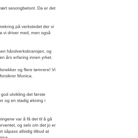
Juli
svært sesongbetont. Da er det
Juni
Mai
nekring på verkstedet der vi
April
hva vi driver med, men også
Mars
Dette bilmerket er klart størst
på elektrifisering
innen håndverksbransjen, og
n års erfaring innen yrket.
Flyt deg til bedre helse og
mindre stress
elsnekker og flere tømrere! Vi
 forsikrer Monica.
Denne klinikken gir deg
resultatet du vil ha – uten å
overbehandle
od utvikling det første
r og en stadig økning i
Etablert byggefirma i Vest-
Agder gjør det meste innen
tømmer
ngene var å få det til å gå
forventet, og selv om det jo er
t såpass allsidig tilbud at
Slik er nordmenns nye
hjemme-trend
onica.