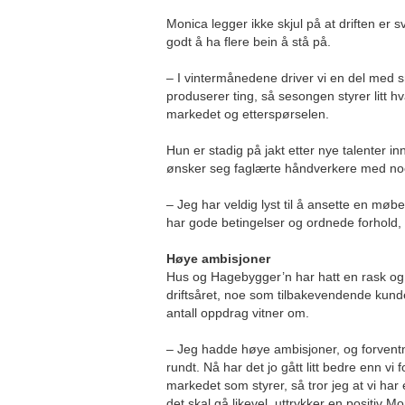
Monica legger ikke skjul på at driften er 
godt å ha flere bein å stå på.
– I vintermånedene driver vi en del med s
produserer ting, så sesongen styrer litt 
markedet og etterspørselen.
Hun er stadig på jakt etter nye talenter 
ønsker seg faglærte håndverkere med noe
– Jeg har veldig lyst til å ansette en møb
har gode betingelser og ordnede forhold,
Høye ambisjoner
Hus og Hagebygger’n har hatt en rask og g
driftsåret, noe som tilbakevendende kunde
antall oppdrag vitner om.
– Jeg hadde høye ambisjoner, og forventni
rundt. Nå har det jo gått litt bedre enn vi 
markedet som styrer, så tror jeg at vi har e
det skal gå likevel, uttrykker en positiv M