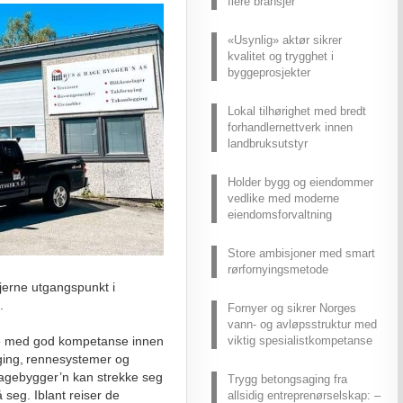
flere bransjer
«Usynlig» aktør sikrer
kvalitet og trygghet i
byggeprosjekter
Lokal tilhørighet med bredt
forhandlernettverk innen
landbruksutstyr
Holder bygg og eiendommer
vedlike med moderne
eiendomsforvaltning
Store ambisjoner med smart
rørfornyingsmetode
gjerne utgangspunkt i
a.
Fornyer og sikrer Norges
vann- og avløpsstruktur med
viktig spesialistkompetanse
te med god kompetanse innen
gging, rennesystemer og
Hagebygger’n kan strekke seg
Trygg betongsaging fra
 seg. Iblant reiser de
allsidig entreprenørselskap: –