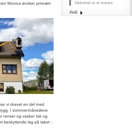
Sikkerhet er et mantra
, men Monica ønsker primært
Juli
Juni
Mai
April
Mars
Februar
Januar
2025
2024
2023
2022
Desember
 har vi drevet en del med
November
tilbygg. I sommermånedene
Oktober
vi renser og vasker tak og
September
t beskyttende lag på taket -
August