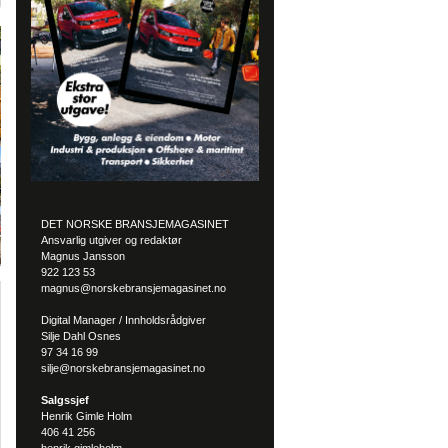
DET NORSKE BRANSJEMAGASINET
Ansvarlig utgiver og redaktør
Magnus Jansson
922 123 53
magnus@norskebransjemagasinet.no
Digital Manager / Innholdsrådgiver
Silje Dahl Osnes
97 34 16 99
silje@norskebransjemagasinet.no
Salgssjef
Henrik Gimle Holm
406 41 256