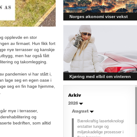
Norges økonomi viser vekst
og påvirker byggebransjen
Den norske økonomien har vist
 og opplevde en stor
jevn vekst de siste tre kvartalene,
ingen av firmaet. Hun fikk fort
noe som skaper optimisme på
tvers av ulike sektorer.
gge nye terrasser og kanskje
Byggebransjen er spesielt godt
g utbygg, men har også fått
posisjonert til å dra nytte av denne
itering og takomlegging.
økonomiske oppgangen.
v pandemien vi har stått i,
Kjøring med elbil om vinteren
 kan lage seg en egen oase i
– hvordan få bedre
age seg en fin hage hjemme,
rekkevidde?
a.
Arkiv
Elbiler (EV) representerer
2026
fremtiden for transport, men deres
år mye i terrasser,
effektivitet under utfordrende
August
aderehabilitering og
vinterforhold kan være en
Bærekraftig laserteknologi
utfordring.
erte bedriften, som alltid
erstatter tunge og
miljøskadelige prosesser i