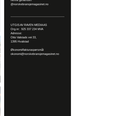
henrik.gimleholm
@norskebransjemagasinet.no
----------------------------------------------------
UTGIS AV RAVEN MEDIA AS
Org.nr: 925 337 234 MVA
Adresse:
Otto Valstads vei 33,
1395 Hvalstad
Økonomi/fakturaspørsmål
okonomi@norskebransjemagasinet.no