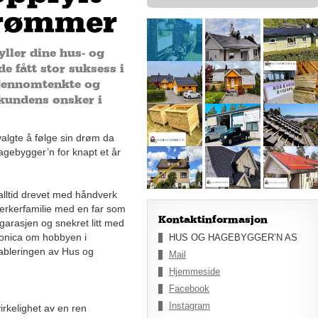
drømmer
ller dine hus- og
e fått stor suksess i
jennomtenkte og
 kundens ønsker i
algte å følge sin drøm da
gebygger’n for knapt et år
 alltid drevet med håndverk
erkerfamilie med en far som
Kontaktinformasjon
 garasjen og snekret litt med
r Monica om hobbyen i
HUS OG HAGEBYGGER’N AS
ableringen av Hus og
Mail
Hjemmeside
Facebook
Instagram
irkelighet av en ren