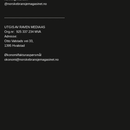
bil, understreker Ivar med et smil.
@norskebransjemagasinet.no
----------------------------------------------------
UTGIS AV RAVEN MEDIA AS
Org.nr: 925 337 234 MVA
Adresse:
Otto Valstads vei 33,
1395 Hvalstad
Økonomi/fakturaspørsmål
okonomi@norskebransjemagasinet.no
Har store ambisjoner
Selv om Porsche fortsatt lever godt på fjorårets nyhet, så
stopper det ikke premiumbilmerket fra å ha store ambisjoner
for fremtiden. I tiden fremover har Porsche satt seg et mål om