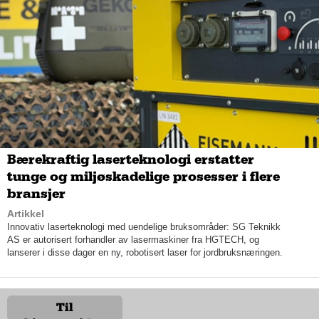
uten en rykende fersk Cross Turismo. Nå har de nemlig en
langt større kontroll på situasjonen, noe som gjør at de klarer å
gi «Porscheopplevelsen» til alle sine kunder.
Bærekraftig laserteknologi erstatter
tunge og miljøskadelige prosesser i flere
bransjer
Artikkel
Innovativ laserteknologi med uendelige bruksområder: SG Teknikk
AS er autorisert forhandler av lasermaskiner fra HGTECH, og
lanserer i disse dager en ny, robotisert laser for jordbruksnæringen.
En vaskeekte Porsche
Til
Til tross for at Cross Turismo ikke er like fersk lenger, så selger