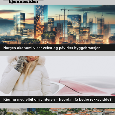
hjemmesiden
den rålekre elektriske sportsbilen likevel svært godt i hele
landet – ikke minst her i Asker og Bærum. Her er elbil-andelen
høyere enn i resten av Norge.
– Cross Turismo er «spot on!» Den har alt! Den er
skreddersydd etter norske forhold, og ser ut som en drøm.
Firehjulstrekk, nivåjustering og god plass – alt er på plass. I
Porsche sier man at det skal se ut som en Porsche, føles som
en Porsche og kjøres som en Porsche, og det gjør den, gliser
Norges økonomi viser vekst og påvirker byggebransjen
Ivar.
Den norske økonomien har vist jevn vekst de siste tre kvartalene, noe so
skaper optimisme på tvers av ulike sektorer. Byggebransjen er spesielt god
posisjonert til å dra nytte av denne økonomiske oppgangen.
Kjøring med elbil om vinteren – hvordan få bedre rekkevidde?
Elbiler (EV) representerer fremtiden for transport, men deres effektivitet un
utfordrende vinterforhold kan være en utfordring.