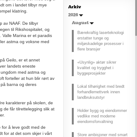
rekkevidde?
t om i landet tilbyr mye
Arkiv
empel klatring.
Elbiler (EV) representerer
2026
fremtiden for transport, men deres
p av NAAF. De tilbyr
effektivitet under utfordrende
August
vinterforhold kan være en
egen til Rikshospitalet, og
Bærekraftig laserteknologi
utfordring.
. Valle Marina er et paradis
erstatter tunge og
ller astma og voksne med
miljøskadelige prosesser i
flere bransjer
å Geilo, er et annet
«Usynlig» aktør sikrer
ver landets eneste
kvalitet og trygghet i
 og ungdom med astma og
byggeprosjekter
forteller at hun blir rørt av
r på barna og deres
Lokal tilhørighet med bredt
forhandlernettverk innen
landbruksutstyr
dre karakterer på skolen, de
g de får tilrettelegging slik at
Holder bygg og eiendommer
er.
vedlike med moderne
eiendomsforvaltning
re for å leve godt med de
 for at det som skjer i vårt
Store ambisjoner med smart