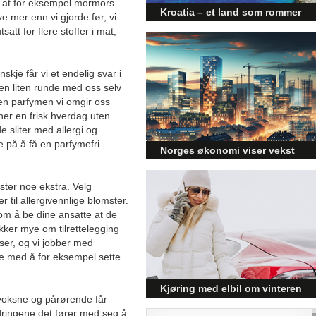
r at for eksempel mormors
Kroatia – et land som rommer
e mer enn vi gjorde før, vi
mer enn kysten
satt for flere stoffer i mat,
Kroatia forbindes ofte med sol,
bading og klart hav, men landet
kje får vi et endelig svar i
har langt flere sider enn det
a en liten runde med oss selv
førsteinntrykket mange sitter igjen
med.
 den parfymen vi omgir oss
ner en frisk hverdag uten
e sliter med allergi og
 på å få en parfymefri
Norges økonomi viser vekst
og påvirker byggebransjen
oster noe ekstra. Velg
Den norske økonomien har vist
 til allergivennlige blomster.
jevn vekst de siste tre kvartalene,
noe som skaper optimisme på
om å be dine ansatte at de
tvers av ulike sektorer.
kker mye om tilrettelegging
Byggebransjen er spesielt godt
ser, og vi jobber med
posisjonert til å dra nytte av denne
ene med å for eksempel sette
økonomiske oppgangen.
Kjøring med elbil om vinteren
 voksne og pårørende får
– hvordan få bedre
ordringene det fører med seg å