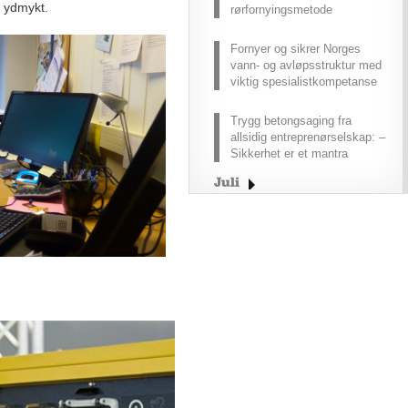
ft ydmykt.
rørfornyingsmetode
Fornyer og sikrer Norges
vann- og avløpsstruktur med
viktig spesialistkompetanse
Trygg betongsaging fra
allsidig entreprenørselskap: –
Sikkerhet er et mantra
Juli
Juni
Mai
April
Mars
Februar
Januar
2025
2024
2023