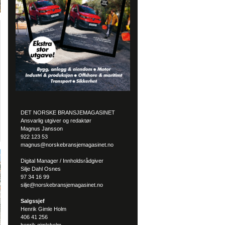
DET NORSKE BRANSJEMAGASINET
Ansvarlig utgiver og redaktør
Magnus Jansson
922 123 53
magnus@norskebransjemagasinet.no
Digital Manager / Innholdsrådgiver
Silje Dahl Osnes
97 34 16 99
silje@norskebransjemagasinet.no
Salgssjef
Henrik Gimle Holm
406 41 256