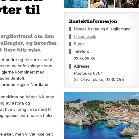
er til
Kontaktinformasjon
Norges Astma og Allergiforbund
llergiforbund om den
Hjemmeside
allergier, og hvordan
E-post
flere blir syke.
Telefon:
23 35 35 35
et bedre og friskere sted å
rosent av befolkningen som
Adresse:
t, gjerne kombinert med
Postboks 6764
cilie Jentoft,
St. Olavs plass, 0130 Oslo
iforbund region Nordland.
 inneklima og håper å kunne
ling av astma og
 hva vi omgir oss med til
og spesielt våre barns helse.
e øker, men vi vet ikke helt