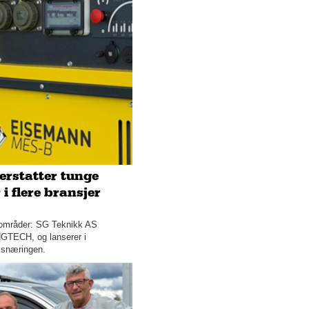
2022
2021
2020
2019
2018
Desember
Størst på Søre Sunnmøre
Mikrobrygget øl for folket
erstatter tunge
Beauty bar utenom det
i flere bransjer
vanlige
Viktigheten av å ringe rett
sområder: SG Teknikk AS
nummer
 HGTECH, og lanserer i
uksnæringen.
En kombinasjon av
behandlingsmetoder gir best
effekt