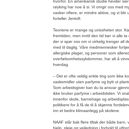
hvorfor. En amerikansk studie hevder sie
røyking har noe å si. Vi omgir oss med my
vasker oftere, er mindre aktive, og vi blir ut
forteller Jentoft.
Teoriene er mange og uvissheten stor. Kans
fremtiden, men inntil den tid bør vi alle t
der vi spør oss om vi virkelig trenger all
med til daglig. Våre medmennesker fortje
allergiske plager, og personer som allered
overfølsomhetssykdommer, har alt å vinne
hverdag.
– Det er ofte veldig enkle ting som ikke k
vaskemidler uten parfyme og bytt ut planter
Som arbeidsgiver kan du ta ansvar gjenn
ikke bruker parfyme i arbeidstiden. Vi sna
innenfor skole, barnehage og arbeidsplas
politikere for å få de til å skjønne fordel
inn et bedre klimaanlegg på skolene.
NAAF står bak flere tiltak der både barn,
hjelp, pleie og veiledning i forhold til utf