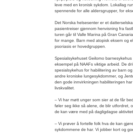
leve med en kronisk sykdom. Lokallag rund
spennende for alle aldersgrupper, for eks
Det Norska helsesenter er et datterselska
pasientreiser gjennom henvisning fra fastl
turen går til Valle Marina på Gran Canaria
for mange. Barn med atopisk eksem og e
psoriasis er hovedgruppen.
Spesialsykehuset Geilomo barnesykehus p
eksempel på NAAFs viktige arbeid. De dri
spesialsykehus for habilitering av barn
andre kroniske lungesykdommer, og Jentoft 
den gode innvirkningen habiliteringen ha
livskvalitet.
– Vi har møtt unger som sier at de får be
føler seg ikke så alene, de blir utfordret, o
de kan være med på dagligdagse aktivitet
– Vi prøver å fortelle folk hva de kan gjø
sykdommene de har. Vi jobber kort og godt