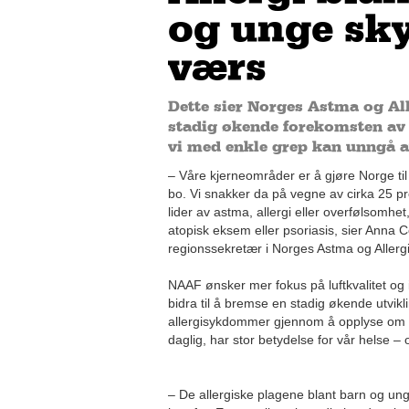
og unge skyt
værs
Dette sier Norges Astma og A
stadig økende forekomsten av 
vi med enkle grep kan unngå at 
– Våre kjerneområder er å gjøre Norge til 
bo. Vi snakker da på vegne av cirka 25 p
lider av astma, allergi eller overfølsomhe
atopisk eksem eller psoriasis, sier Anna Ce
regionssekretær i Norges Astma og Allerg
NAAF ønsker mer fokus på luftkvalitet og
bidra til å bremse en stadig økende utvik
allergisykdommer gjennom å opplyse om at
daglig, har stor betydelse for vår helse – 
– De allergiske plagene blant barn og ung