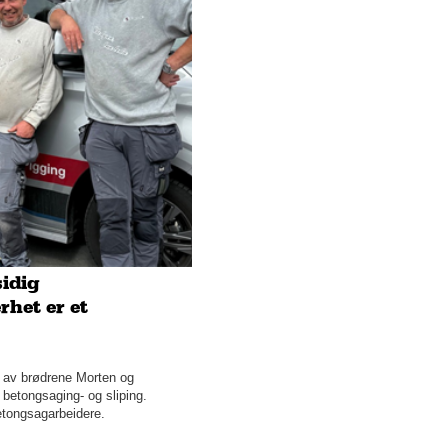
Fotterapeuten: Friske føtter
er viktigere enn folk tror
Ny viten om gulvtepper
Rutinert og moderne praksis
Fjordhotellet i Hjørundfjorden
Industriell rørlegging i
særklasse – er med på
prosjekt fra start til slutt
idig
Tilbyr trygghet og sikkerhet
for 20 kroner dagen
rhet er et
Skjønnhetsklinikken som
pleier deg innenfra og ut
 av brødrene Morten og
betongsaging- og sliping.
Spar miljøet med rett
betongsagarbeidere.
avfallstenester