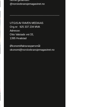
henrik.gimleholm
@norskebransjemagasinet.no
----------------------------------------------------
UTGIS AV RAVEN MEDIA AS
Org.nr: 925 337 234 MVA
Adresse:
Otto Valstads vei 33,
1395 Hvalstad
Økonomi/fakturaspørsmål
okonomi@norskebransjemagasinet.no