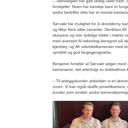
– Teknologien har gått veldig raskt fram, o
forskjeller. Noen har kanskje bare to fun
andre bedrifter ikke har et eneste kamera,
Sørvakt har mulighet for å skreddersy kam
og tilbyr flere ulike varianter. Deriblant
skarpere og mer tydelige bilder i mørke
med avansert AI-teknologi beregnet på d
kjøretøy, og 4K vidvinkelkameraer med do
synsfelt og god fargegjengivelse.
Benjamin forteller at Sørvakt selger mest
kameraene, tett etterfulgt av dobbellins
– Til anleggskunder anbefaler vi en løsni
zoom. Vi kan også skaffe pinsettkamera, o
kunder som ønsker andre kameraløsninge