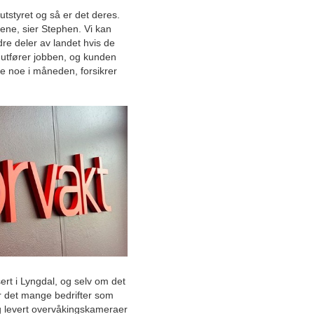
verdensklasse
utstyret og så er det deres.
dene, sier Stephen. Vi kan
Smart byggautomasjon sikrer
dre deler av landet hvis de
optimal drift av næringsbygg
vi utfører jobben, og kunden
te noe i måneden, forsikrer
Bygger fremtiden for
sveisebransjen med
sertifisering av sveisere
Styrker den norske
beredskapen med mobil
brannpumpe
Standardiserer komplette
hydraulikksystemer for norsk
industri
Spesialheiser til Vestlandet:
Eksklusiv leverandør av
kvalitetsheiser fra Mitsubishi
sert i Lyngdal, og selv om det
 er det mange bedrifter som
Landsdekkende
og levert overvåkingskameraer
maskinutleiespesialist