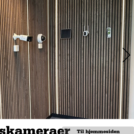
skameraer
Til hjemmesiden