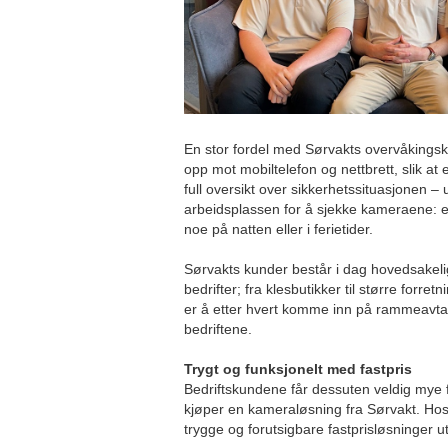
En stor fordel med Sørvakts overvåkings
opp mot mobiltelefon og nettbrett, slik at 
full oversikt over sikkerhetssituasjonen – u
arbeidsplassen for å sjekke kameraene: e
noe på natten eller i ferietider.
Sørvakts kunder består i dag hovedsakel
bedrifter; fra klesbutikker til større forre
er å etter hvert komme inn på rammeavtal
bedriftene.
Trygt og funksjonelt med fastpris
Bedriftskundene får dessuten veldig mye
kjøper en kameraløsning fra Sørvakt. Hos
trygge og forutsigbare fastprisløsninger