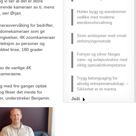
g vi ser at det er store
gerende kameraer av ti, mens
Holder bygg og eiendommer
 sier Ørjan.
vedlike med moderne
eiendomsforvaltning
eraovervåking for bedrifter,
 4K domekameraer som gir
Store ambisjoner med smart
 omgivelser, 4K zoomkameraer
rørfornyingsmetode
eteksjon av personer og
bbel linse, 180 grader
Fornyer og sikrer Norges
vann- og avløpsstruktur med
viktig spesialistkompetanse
 av de vanlige 4K
e-kameraene.
Trygg betongsaging fra
allsidig entreprenørselskap: –
ng med fire ganger optisk
Sikkerhet er et mantra
g fikser det meste for
r, understreker Benjamin.
Juli
Juni
Mai
April
Mars