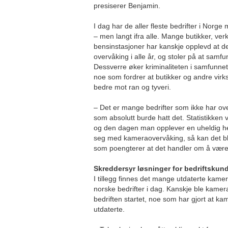
presiserer Benjamin.
I dag har de aller fleste bedrifter i Norg
– men langt ifra alle. Mange butikker, ver
bensinstasjoner har kanskje opplevd at det
overvåking i alle år, og stoler på at samfun
Dessverre øker kriminaliteten i samfunnet i
noe som fordrer at butikker og andre vir
bedre mot ran og tyveri.
– Det er mange bedrifter som ikke har o
som absolutt burde hatt det. Statistikken v
og den dagen man opplever en uheldig he
seg med kameraovervåking, så kan det bli
som poengterer at det handler om å være
Skreddersyr løsninger for bedriftskun
I tillegg finnes det mange utdaterte kam
norske bedrifter i dag. Kanskje ble kamer
bedriften startet, noe som har gjort at ka
utdaterte.