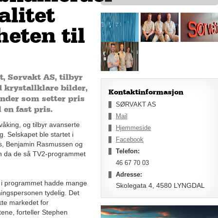
litet
eten til
, Sørvakt AS, tilbyr
krystallklare bilder,
Kontaktinformasjon
nder som setter pris
SØRVAKT AS
 en fast pris.
Mail
åking, og tilbyr avanserte
Hjemmeside
Selskapet ble startet i
Facebook
es, Benjamin Rasmussen og
Telefon:
ten da de så TV2-programmet
46 67 70 03
Adresse:
ne i programmet hadde mange
Skolegata 4, 4580 LYNGDAL
ningspersonen tydelig. Det
kte markedet for
ene, forteller Stephen