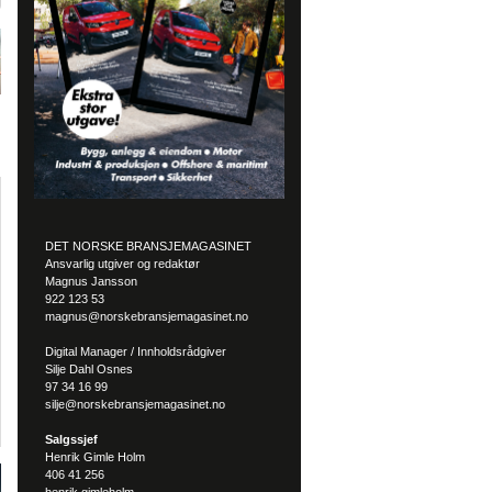
DET NORSKE BRANSJEMAGASINET
Ansvarlig utgiver og redaktør
Magnus Jansson
922 123 53
magnus@norskebransjemagasinet.no
Digital Manager / Innholdsrådgiver
Silje Dahl Osnes
97 34 16 99
silje@norskebransjemagasinet.no
Salgssjef
Henrik Gimle Holm
406 41 256