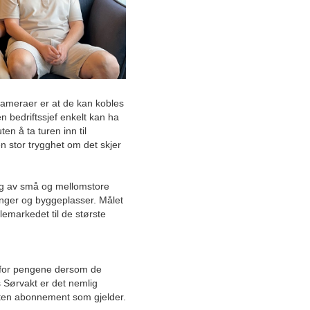
Februar
Januar
2025
Desember
November
Oktober
kameraer er at de kan kobles
September
en bedriftssjef enkelt kan ha
ten å ta turen inn til
August
n stor trygghet om det skjer
Satsing på ny teknologi:
Tavlebygger med solid
forankring innen industri-,
ig av små og mellomstore
maritim- og offshorebransjen
tninger og byggeplasser. Målet
vokser seg større
emarkedet til de største
Dette er Norges mest
folkelige treningssenter
 for pengene dersom de
Grønn nøkkelleverandør til
 Sørvakt er det nemlig
norsk industri leverer
 uten abonnement som gjelder.
høytrykksteknologi i