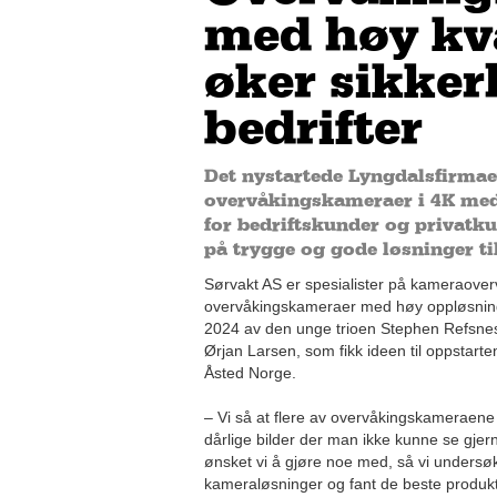
med høy kva
øker sikkerh
bedrifter
Det nystartede Lyngdalsfirmaet
overvåkingskameraer i 4K med 
for bedriftskunder og privatku
på trygge og gode løsninger til
Sørvakt AS er spesialister på kameraoverv
overvåkingskameraer med høy oppløsning. 
2024 av den unge trioen Stephen Refsn
Ørjan Larsen, som fikk ideen til oppstar
Åsted Norge.
– Vi så at flere av overvåkingskamerae
dårlige bilder der man ikke kunne se gjer
ønsket vi å gjøre noe med, så vi undersø
kameraløsninger og fant de beste produkt