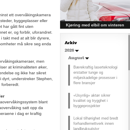
med.
e minst ett overvåkingskamera
ksteder, byggeplasser eller
Kjøring med elbil om vinteren
 har gått fint uten
net er, og forblir, uforandret.
– hvordan få bedre
 takt med at alt blir dyrere,
rekkevidde?
Arkiv
ksomheter må sikre seg enda
Elbiler (EV) representerer
2026
fremtiden for transport, men deres
effektivitet under utfordrende
August
vervåkingskameraer, men
vinterforhold kan være en
iser at kriminaliteten øker,
Bærekraftig laserteknologi
utfordring.
erstatter tunge og
ndelse og ikke har sikret
miljøskadelige prosesser i
 dyrt, understreker Stephen,
flere bransjer
 forberedt.
«Usynlig» aktør sikrer
der
kvalitet og trygghet i
eraovervåkingssystem blant
byggeprosjekter
aovervåking satt opp da
meraene i dag er kraftig
Lokal tilhørighet med bredt
forhandlernettverk innen
landbruksutstyr