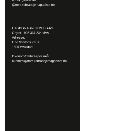
henrik.gimleholm
@norskebransjemagasinet.no
----------------------------------------------------
UTGIS AV RAVEN MEDIA AS
Org.nr: 925 337 234 MVA
Adresse:
Otto Valstads vei 33,
1395 Hvalstad
Økonomi/fakturaspørsmål
okonomi@norskebransjemagasinet.no