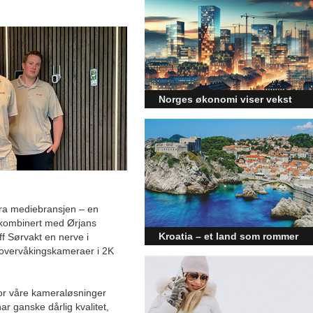
Norges økonomi viser vekst
og påvirker byggebransjen
Den norske økonomien har vist
jevn vekst de siste tre kvartalene,
noe som skaper optimisme på
tvers av ulike sektorer.
Byggebransjen er spesielt godt
posisjonert til å dra nytte av denne
ra mediebransjen – en
økonomiske oppgangen.
kombinert med Ørjans
Kroatia – et land som rommer
ff Sørvakt en nerve i
 overvåkingskameraer i 2K
mer enn kysten
Kroatia forbindes ofte med sol,
bading og klart hav, men landet
for våre kameraløsninger
har langt flere sider enn det
r ganske dårlig kvalitet,
førsteinntrykket mange sitter igjen