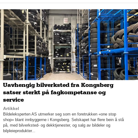
er olje og gass den desidert største delen, i tillegg til 
marine. 
Den store 
aktiviteten innen
olje og 
gass
gjorde
at 
HYDAC i Norge tok initiativ til at det ble dannet 
en
 dedikert olje og gass-gruppe i 
H
YDAC
. Denne 
gruppen 
kobler 
HYDAC i Norge 
sammen
med 
blant 
annet 
H
YDAC 
i
USA, 
Storbritannia, 
Brasil, Nederland og 
Malaysia – som 
alle
jobber mye med olje og gass.
Uavhengig bilverksted fra Kongsberg
satser sterkt på fagkompetanse og
service
Artikkel
Bildeleksperten AS utmerker seg som en foretrukken «one stop
shop» blant innbyggerne i Kongsberg. Selskapet har flere bein å stå
H
YDAC
er stort sett selvforsørget
på produkter 
innenfor 
på, med bilverksted- og dekktjenester, og salg av bildeler og
hydraulikk
. Det betyr at de kan sette sammen 
bilpleieprodukter...
systemer 
med 
sine 
egne produkter
,
for 
sine kunder.