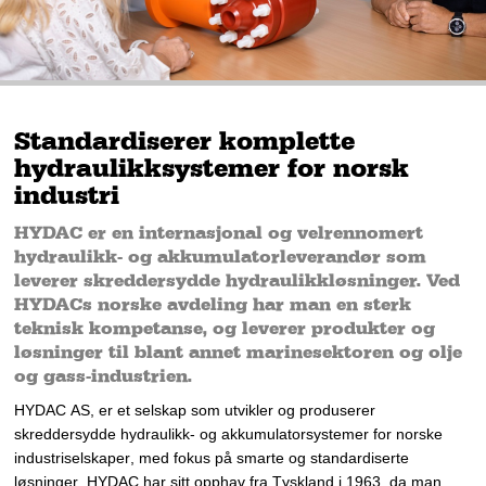
Standardiserer komplette
hydraulikksystemer for norsk
industri
HYDAC er en internasjonal og velrennomert
hydraulikk- og akkumulatorleverandør som
leverer skreddersydde hydraulikkløsninger. Ved
HYDACs norske avdeling har man en sterk
teknisk kompetanse, og leverer produkter og
løsninger til blant annet marinesektoren og olje
og gass-industrien.
H
YDAC 
AS, 
er et selskap som utvikler og produserer 
skreddersydde hydraulikk- og akkumulatorsystemer for 
norske 
industriselskaper
, med 
fokus
 på smarte og standardiserte 
løsninger.
HYDAC
 har sit
t opphav fra 
Tyskland i 
1963, 
da man 