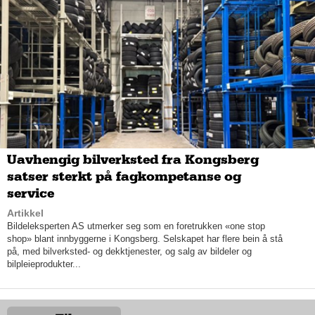
Skoleroboter, palletering og sveising
Andersen understreker at investeringsviljen blant store aktører
i norsk produksjonsindustri har vært nøktern, og at flere
produksjonsbedrifter ønsker å leie maskiner istedenfor å kjøpe.
Han uttrykker derimot at mindre og yngre bedrifter ofte viser en
større interesse for fremtidsrettet robotikk. Auro har blant annet
en svært høy kompetanse innenfor kollaborative roboter, som
kommer norske produksjonsbedrifter til gode. Selskapet
bedriver kontinuerlig produktutvikling på robotsiden, med
fremtidsrettede løsninger innen skoleroboter, palletering og
sveising.
Uavhengig bilverksted fra Kongsberg
satser sterkt på fagkompetanse og
service
Artikkel
Bildeleksperten AS utmerker seg som en foretrukken «one stop
shop» blant innbyggerne i Kongsberg. Selskapet har flere bein å stå
på, med bilverksted- og dekktjenester, og salg av bildeler og
bilpleieprodukter...