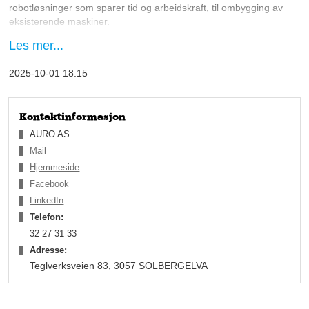
robotløsninger som sparer tid og arbeidskraft, til ombygging av
eksisterende maskiner.
Les mer...
Innovative i 23 år
Auro – Automation & Robotics, ble startet av elektrikeren Stein
2025-10-01 18.15
Vidar Andersen i 2002. Den gang var elektro- og
automasjonsselskapet med på å sette norsk
automasjonsrobotikk på verdenskartet, med sine egenutviklede
korkapplikatorer som ble brukt til å sette skrukorker på
Kontaktinformasjon
drikkekartonger.
AURO AS
Mail
Hjemmeside
Facebook
LinkedIn
Telefon:
32 27 31 33
Adresse:
Teglverksveien 83, 3057 SOLBERGELVA