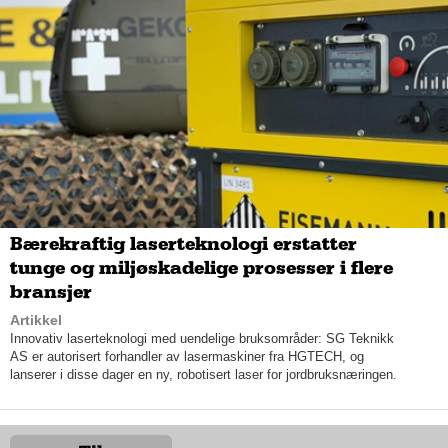
– De fleste renromskundene kjenner oss – og Barbro svært
godt, sier Martine Rudlang Grinden, produktspesialist i AET AS,
og smiler mot kollegaen sin.
– Vi leverer faktisk et renromsverktøy som er oppkalt etter
Barbro, siden hun har vært i bransjen i så mange år og har
vært med på å bygge opp renromkunnskapen i Norge, legger
Martine til.
Bærekraftig laserteknologi erstatter
tunge og miljøskadelige prosesser i flere
bransjer
Artikkel
Innovativ laserteknologi med uendelige bruksområder: SG Teknikk
AS er autorisert forhandler av lasermaskiner fra HGTECH, og
lanserer i disse dager en ny, robotisert laser for jordbruksnæringen.
AET sin utstyrsavdeling er i dag blitt en stor del av selskapets
totale omsetning; fra å selge en til to-liter med