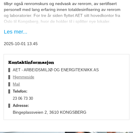
tilbyr også renromskurs og nedvask av renrom, av sertifisert
personell med lang erfaring innen totaldesinfisering av renrom
og laboratorier. For tre år siden flyttet AET sitt hovedkontor fra
Oslo til Kongsberg, hvor de holder til i splitter nye lokaler.
Les mer...
Selskapet har en lang og fremgangsrik historie, og ble etablert i
1987 av gründeren Kjell Røsjø. Den gang drev AET
2025-10-01 13.45
hovedsakelig med bygging av renrom. Faktisk er flere av
Norges renrom bygget av AET; deriblant Forsvarets
Forskningsinstitutt på Kjeller, NTNU i Trondheim og
Nasjonalbiblioteket i Mo i Rana. Da AET begynte å få stadig
Kontaktinformasjon
flere forespørsler om de også hadde renromsprodukter som
AET - ARBEIDSMILJØ OG ENERGITEKNIKK AS
kluter, hansker og bekledning, startet reisen med å utvide
Hjemmeside
selskapets tjenestespekter. Daglig leder Barbro Reiersøl, har
Mail
vært så heldig å få være med helt siden oppstarten i 1987 og
Telefon:
har mye spennende å fortelle om selskapets historie.
23 06 73 30
Adresse:
Bingeplassveien 2, 3610 KONGSBERG