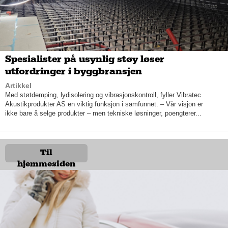
OT-systemer, som industriell automasjon og SCADA-løsninger.
Kravene følger av EUs NIS 2-direktiv, og konsekvensene kan
bli store for de som ikke etterlever.
Spesialister på usynlig støy løser
utfordringer i byggbransjen
Artikkel
Med støtdemping, lydisolering og vibrasjonskontroll, fyller Vibratec
Akustikprodukter AS en viktig funksjon i samfunnet. – Vår visjon er
ikke bare å selge produkter – men tekniske løsninger, poengterer...
Til
Ifølge EUs cybersikkerhetsbyrå ENISA økte cyberangrep mot
hjemmesiden
OT-systemer med 87 prosent globalt fra 2022 til 2024. Seks av
ti industribedrifter rapporterer at uvedkommende har fått
tilgang til produksjonsmiljøer det siste året.
– OT-sikkerhet handler ikke bare om data, men om å beskytte
fysiske systemer som samfunnet er avhengig av – fra kraftnett
til forsvarsplattformer, sier Toppe. Vi hjelper kundene med alt