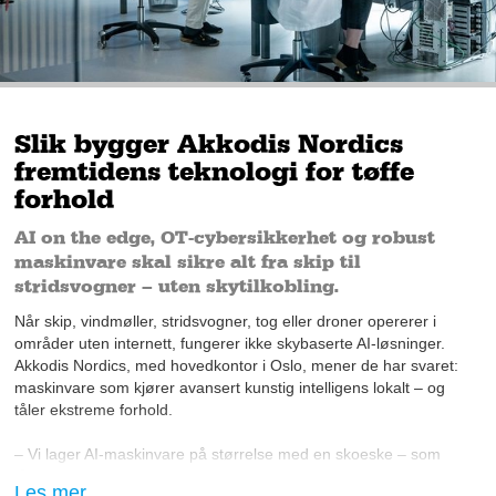
Slik bygger Akkodis Nordics
fremtidens teknologi for tøffe
forhold
AI on the edge, OT-cybersikkerhet og robust
maskinvare skal sikre alt fra skip til
stridsvogner – uten skytilkobling.
Når skip, vindmøller, stridsvogner, tog eller droner opererer i
områder uten internett, fungerer ikke skybaserte AI-løsninger.
Akkodis Nordics, med hovedkontor i Oslo, mener de har svaret:
maskinvare som kjører avansert kunstig intelligens lokalt – og
tåler ekstreme forhold.
– Vi lager AI-maskinvare på størrelse med en skoeske – som
tåler vann, vibrasjoner og minus 40 grader, sier Jørn Toppe,
Les mer...