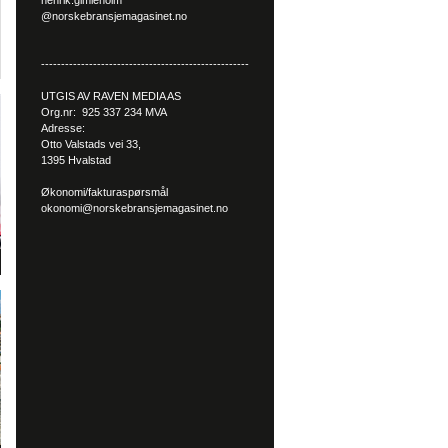
henrik.gimleholm
@norskebransjemagasinet.no
----------------------------------------------------
UTGIS AV RAVEN MEDIA AS
Org.nr: 925 337 234 MVA
Adresse:
Otto Valstads vei 33,
1395 Hvalstad
Økonomi/fakturaspørsmål
okonomi@norskebransjemagasinet.no