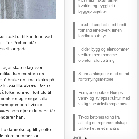
«Usynlig» aktør sikrer
kvalitet og trygghet i
byggeprosjekter
Lokal tilhørighet med bredt
forhandlernettverk innen
landbruksutstyr
er raskt ut til kundene ved
ag. For Preben står
sielt for gode
Holder bygg og eiendommer
vedlike med moderne
eiendomsforvaltning
mt egenskap i dag, sier
tifikat kan montere en
Store ambisjoner med smart
rørfornyingsmetode
 å bruke en time ekstra på
 gir «det lille ekstra» for at
å folkemunne. I forhold til
Fornyer og sikrer Norges
demonterer og rengjør alle
vann- og avløpsstruktur med
viktig spesialistkompetanse
e varmepumpen hvis det
akken
som gjør at kunden får
oengterer han.
Trygg betongsaging fra
allsidig entreprenørselskap: –
Sikkerhet er et mantra
utdannelse og tilbyr ofte
le store summer for
Juli