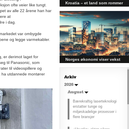
Kroatia – et land som rommer
jon ofte veier like tungt.
mer enn kysten
øpet av alle 22 årene han har
ere at
Kroatia forbindes ofte med sol,
re i dag.
bading og klart hav, men landet
har langt flere sider enn det
førsteinntrykket mange sitter igjen
markedet var ombygde
med.
mpene og legge varmekabler.
er derimot laget for
Norges økonomi viser vekst
seg til Panasonic, som
og påvirker byggebransjen
ter til videospillere og
å ha utdannede montører
Den norske økonomien har vist
Arkiv
jevn vekst de siste tre kvartalene,
2026
noe som skaper optimisme på
tvers av ulike sektorer.
August
Byggebransjen er spesielt godt
posisjonert til å dra nytte av denne
Bærekraftig laserteknologi
økonomiske oppgangen.
erstatter tunge og
miljøskadelige prosesser i
flere bransjer