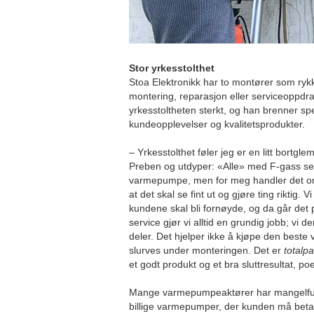
Stor yrkesstolthet
Stoa Elektronikk har to montører som rykk
montering, reparasjon eller serviceoppdr
yrkesstoltheten sterkt, og han brenner spe
kundeopplevelser og kvalitetsprodukter.
– Yrkesstolthet føler jeg er en litt bortgle
Preben og utdyper: «Alle» med F-gass ser
varmepumpe, men for meg handler det om
at det skal se fint ut og gjøre ting riktig. Vi
kundene skal bli fornøyde, og da går det p
service gjør vi alltid en grundig jobb; vi 
deler. Det hjelper ikke å kjøpe den best
slurves under monteringen. Det er
totalp
et godt produkt og et bra sluttresultat, p
Mange varmepumpeaktører har mangelfull 
billige varmepumper, der kunden må beta