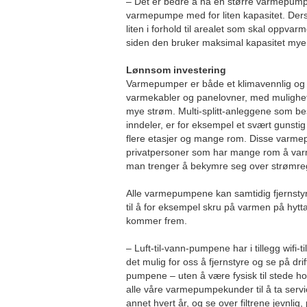
– Det er bedre å ha en større varmepump
varmepumpe med for liten kapasitet. De
liten i forhold til arealet som skal oppva
siden den bruker maksimal kapasitet mye 
Lønnsom investering
Varmepumper er både et klimavennlig og l
varmekabler og panelovner, med mulighet 
mye strøm. Multi-splitt-anleggene som bes
inndeler, er for eksempel et svært gunstig
flere etasjer og mange rom. Disse varme
privatpersoner som har mange rom å varm
man trenger å bekymre seg over strømre
Alle varmepumpene kan samtidig fjernsty
til å for eksempel skru på varmen på hytta
kommer frem.
– Luft-til-vann-pumpene har i tillegg wifi
det mulig for oss å fjernstyre og se på dri
pumpene – uten å være fysisk til stede ho
alle våre varmepumpekunder til å ta ser
annet hvert år, og se over filtrene jevnlig