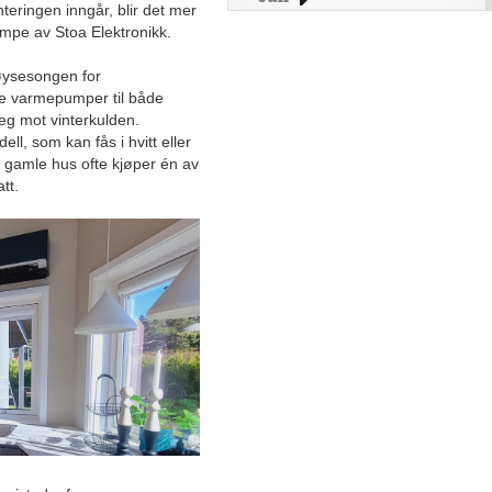
nteringen inngår, blir det mer
Juni
mpe av Stoa Elektronikk.
Mai
høysesongen for
April
ere varmepumper til både
Mars
seg mot vinterkulden.
l, som kan fås i hvitt eller
Februar
d gamle hus ofte kjøper én av
Januar
tt.
2025
Desember
November
Velrennomert industriselskap
jakter kompetanse
Landsdekkende
totalleverandør av
profesjonelle
bilpleieprodukter satser på
service
Rekordvekst for Norges