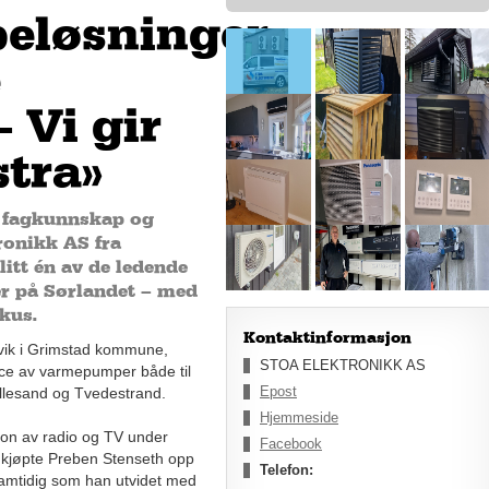
eløsninger
e
 Vi gir
stra»
g fagkunnskap og
tronikk AS fra
itt én av de ledende
r på Sørlandet – med
kus.
Kontaktinformasjon
evik i Grimstad kommune,
STOA ELEKTRONIKK AS
vice av varmepumper både til
Epost
llesand og Tvedestrand.
Hjemmeside
jon av radio og TV under
Facebook
6 kjøpte Preben Stenseth opp
Telefon:
samtidig som han utvidet med