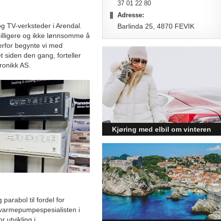
37 01 22 80
Adresse:
 og TV-verksteder i Arendal.
Barlinda 25, 4870 FEVIK
billigere og ikke lønnsomme å
erfor begynte vi med
 siden den gang, forteller
ronikk AS.
Kjøring med elbil om vinteren
– hvordan få bedre
rekkevidde?
Elbiler (EV) representerer
fremtiden for transport, men deres
effektivitet under utfordrende
vinterforhold kan være en
parabol til fordel for
utfordring.
r varmepumpespesialisten i
 utvikling i