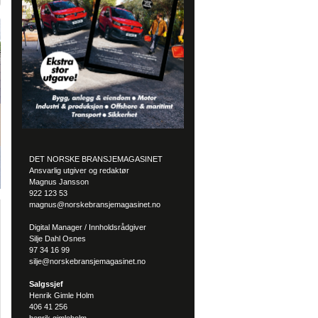
DET NORSKE BRANSJEMAGASINET
Ansvarlig utgiver og redaktør
Magnus Jansson
922 123 53
magnus@norskebransjemagasinet.no
Digital Manager / Innholdsrådgiver
Silje Dahl Osnes
97 34 16 99
silje@norskebransjemagasinet.no
Salgssjef
Henrik Gimle Holm
406 41 256