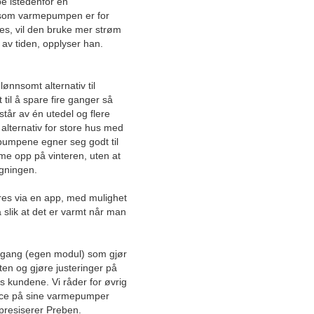
e istedenfor en
eldste taksteinbedrift
rsom varmepumpen er for
rmes, vil den bruke mer strøm
Unik løsning beskytter
av tiden, opplyser han.
heisen mot skader under
byggeaktivitet og innflytting
ønnsomt alternativ til
Øker produksjonskapasiteten
til å spare fire ganger så
til norsk industriproduksjon
tår av én utedel og flere
og akvakultur med effektiv
 alternativ for store hus med
digitalisering
pumpene egner seg godt til
e opp på vinteren, uten at
Tilbyr varmepumpeløsninger
gningen.
uten skjulte kostnader: – Vi
gir «det lille ekstra»
res via en app, med mulighet
 slik at det er varmt når man
– Vi lever av å levere topp
kvalitet
-tilgang (egen modul) som gjør
Revolusjonerer
ften og gjøre justeringer på
overflatebehandling med
s kundene. Vi råder for øvrig
norskprodusert
vice på sine varmepumper
vannpoleringsmaskin
, presiserer Preben.