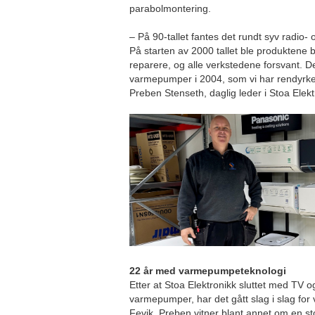
parabolmontering.
– På 90-tallet fantes det rundt syv radio-
På starten av 2000 tallet ble produktene 
reparere, og alle verkstedene forsvant. D
varmepumper i 2004, som vi har rendyrket
Preben Stenseth, daglig leder i Stoa Elekt
22 år med varmepumpeteknologi
Etter at Stoa Elektronikk sluttet med TV og 
varmepumper, har det gått slag i slag fo
Fevik. Preben vitner blant annet om en stor