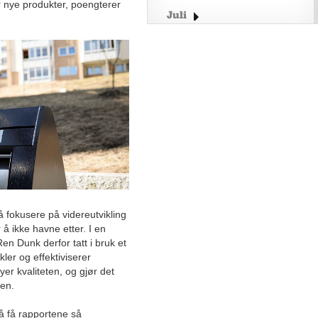
r nye produkter, poengterer
Juli
Juni
Mai
April
Mars
Februar
Januar
2025
Desember
November
Velrennomert industriselskap
å fokusere på videreutvikling
jakter kompetanse
 å ikke havne etter. I en
en Dunk derfor tatt i bruk et
Landsdekkende
ler og effektiviserer
totalleverandør av
er kvaliteten, og gjør det
profesjonelle
en.
bilpleieprodukter satser på
service
 å få rapportene så