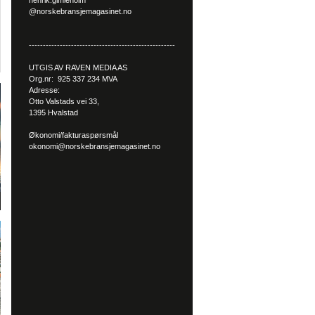
henrik.gimleholm
@norskebransjemagasinet.no
----------------------------------------------------
UTGIS AV RAVEN MEDIA AS
Org.nr: 925 337 234 MVA
Adresse:
Otto Valstads vei 33,
1395 Hvalstad
Økonomi/fakturaspørsmål
okonomi@norskebransjemagasinet.no