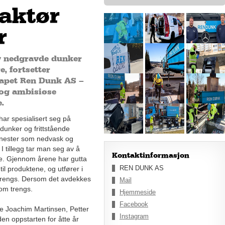
aktør
r
v nedgravde dunker
e, fortsetter
kapet Ren Dunk AS –
 og ambisiøse
.
ar spesialisert seg på
dunker og frittstående
enester som nedvask og
I tillegg tar man seg av å
Kontaktinformasjon
e. Gjennom årene har gutta
REN DUNK AS
l produktene, og utfører i
t trengs. Dersom det avdekkes
Mail
som trengs.
Hjemmeside
Facebook
ne Joachim Martinsen, Petter
Instagram
en oppstarten for åtte år