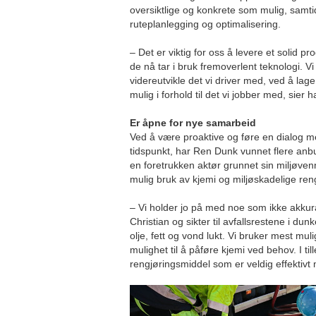
oversiktlige og konkrete som mulig, samti
ruteplanlegging og optimalisering.
– Det er viktig for oss å levere et solid pr
de nå tar i bruk fremoverlent teknologi. V
videreutvikle det vi driver med, ved å la
mulig i forhold til det vi jobber med, sier 
Er åpne for nye samarbeid
Ved å være proaktive og føre en dialog m
tidspunkt, har Ren Dunk vunnet flere anbu
en foretrukken aktør grunnet sin miljøve
mulig bruk av kjemi og miljøskadelige ren
– Vi holder jo på med noe som ikke akkurat
Christian og sikter til avfallsrestene i du
olje, fett og vond lukt. Vi bruker mest mu
mulighet til å påføre kjemi ved behov. I til
rengjøringsmiddel som er veldig effektivt 