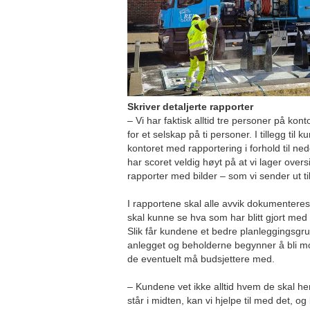
Skriver detaljerte rapporter
– Vi har faktisk alltid tre personer på ko
for et selskap på ti personer. I tillegg til
kontoret med rapportering i forhold til ne
har scoret veldig høyt på at vi lager overs
rapporter med bilder – som vi sender ut ti
I rapportene skal alle avvik dokumenter
skal kunne se hva som har blitt gjort med 
Slik får kundene et bedre planleggingsgrun
anlegget og beholderne begynner å bli mod
de eventuelt må budsjettere med.
– Kundene vet ikke alltid hvem de skal hen
står i midten, kan vi hjelpe til med det, og 