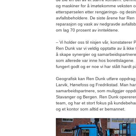
og maskiner for å imøtekomme veksten o
etterspørselen etter rengjørings- og desin
avfallsbeholdere. De siste årene har Ren
reparasjon og vask av nedgravde avfallsb
om lag 70 prosent av inntektene.
– Vi holder oss til nisjen vår, konstaterer 
Ren Dunk var vi veldig opptatte av å ikke
å skape synergier og samarbeidspartnere
som allerede var inne hos borettslagene. D
fungert godt og er noe vi har stått hardt p
Geografisk kan Ren Dunk utføre oppdrag 
Larvik, Hønefoss og Fredrikstad. Man har 
samarbeidspartnere, som muliggjør oppdr
Stavanger og Bergen. Ren Dunk opererer 
team, og har et stort fokus på kundebeha
og et kontor som alltid er bemannet.