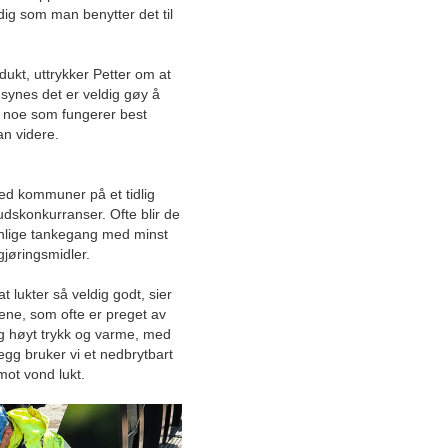
dig som man benytter det til
Rekordvekst for Norges
eldste taksteinbedrift
odukt, uttrykker Petter om at
Unik løsning beskytter
i synes det er veldig gøy å
heisen mot skader under
byggeaktivitet og innflytting
ge noe som fungerer best
han videre.
Øker produksjonskapasiteten
til norsk industriproduksjon
og akvakultur med effektiv
ed kommuner på et tidlig
digitalisering
dskonkurranser. Ofte blir de
nnlige tankegang med minst
Tilbyr varmepumpeløsninger
gjøringsmidler.
uten skjulte kostnader: – Vi
gir «det lille ekstra»
 lukter så veldig godt, sier
nkene, som ofte er preget av
– Vi lever av å levere topp
lig høyt trykk og varme, med
kvalitet
legg bruker vi et nedbrytbart
mot vond lukt.
Revolusjonerer
overflatebehandling med
norskprodusert
vannpoleringsmaskin