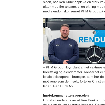
siden, har Ren Dunk opplevd en sterk vek
aktør med fire ansatte, til en økning med
med eiendomskonsernet PHM Group på e
– PHM Group tilbyr blant annet vaktmester
borettslag og eiendommer. Konsernet er
lokale selskapene i bransjen, som har d
motivene som dem selv, forteller Christia
leder i Ren Dunk AS.
Imøtekommer etterspørselen
Christian understreker at Ren Dunk er upåv
de ble en del av et større konsern. Derimo