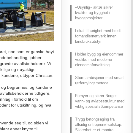
«Usynlig» aktør sikrer
kvalitet og trygghet i
byggeprosjekter
Lokal tilhørighet med bredt
forhandlernettverk innen
landbruksutstyr
ntoret, noe som er ganske høyt
Holder bygg og eiendommer
 kundebehandling, jobber
vedlike med moderne
dgravde avfallsbeholdere. Vi
eiendomsforvaltning
iktlige og nøyaktige
l kundene, utdyper Christian.
Store ambisjoner med smart
rørfornyingsmetode
es og begrunnes, og kundene
avfallsbeholderne tidligere.
Fornyer og sikrer Norges
nlag i forhold til om
vann- og avløpsstruktur med
ent for utskiftning, og hva
viktig spesialistkompetanse
Trygg betongsaging fra
vende seg til, og siden vi
allsidig entreprenørselskap: –
blant annet knytte til
Sikkerhet er et mantra