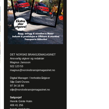
DET NORSKE BRANSJEMAGASINET
Ansvarlig utgiver og redaktør
Magnus Jansson
922 123 53
magnus@norskebransjemagasinet.no
Digital Manager / Innholdsrådgiver
Silje Dahl Osnes
97 34 16 99
silje@norskebransjemagasinet.no
Salgssjef
Henrik Gimle Holm
406 41 256