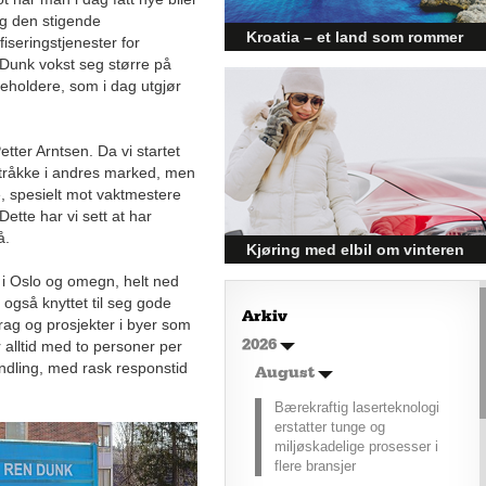
g den stigende
Kroatia – et land som rommer
fiseringstjenester for
 Dunk vokst seg større på
mer enn kysten
eholdere, som i dag utgjør
Kroatia forbindes ofte med sol,
bading og klart hav, men landet
har langt flere sider enn det
Petter Arntsen. Da vi startet
førsteinntrykket mange sitter igjen
 tråkke i andres marked, men
med.
, spesielt mot vaktmestere
ette har vi sett at har
å.
Kjøring med elbil om vinteren
– hvordan få bedre
i Oslo og omegn, helt ned
også knyttet til seg gode
rekkevidde?
Arkiv
ag og prosjekter i byer som
Elbiler (EV) representerer
alltid med to personer per
2026
fremtiden for transport, men deres
ndling, med rask responstid
effektivitet under utfordrende
August
vinterforhold kan være en
Bærekraftig laserteknologi
utfordring.
erstatter tunge og
miljøskadelige prosesser i
flere bransjer