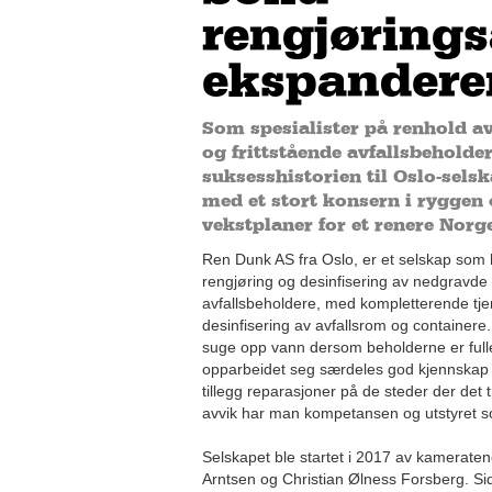
rengjørings
ekspandere
Som spesialister på renhold a
og frittstående avfallsbeholder
suksesshistorien til Oslo-sels
med et stort konsern i ryggen
vekstplaner for et renere Norge
Ren Dunk AS fra Oslo, er et selskap som h
rengjøring og desinfisering av nedgravde 
avfallsbeholdere, med kompletterende tj
desinfisering av avfallsrom og containere. 
suge opp vann dersom beholderne er full
opparbeidet seg særdeles god kjennskap ti
tillegg reparasjoner på de steder der de
avvik har man kompetansen og utstyret 
Selskapet ble startet i 2017 av kamerate
Arntsen og Christian Ølness Forsberg. Sid