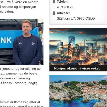
Telefon:
st – fra å være en mindre
 ti ansatte og ekspansjon
98 33 00 22
iersiden.
Adresse:
Stålfjæra 17, 0975 OSLO
Norges økonomi viser vekst
tjenester og forvaltning av
 satt sammen av de beste
og påvirker byggebransjen
e samme verdiene og
Den norske økonomien har vist
n Ølness Forsberg, daglig
jevn vekst de siste tre kvartalene,
noe som skaper optimisme på
tvers av ulike sektorer.
Byggebransjen er spesielt godt
irket driftsmessig etter at
posisjonert til å dra nytte av denne
t har man i dag fått nye biler
økonomiske oppgangen.