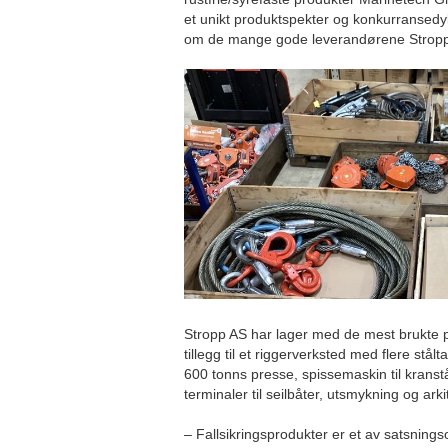
et unikt produktspekter og konkurransedyk
om de mange gode leverandørene Strop
Stropp AS har lager med de mest brukte pr
tillegg til et riggerverksted med flere stå
600 tonns presse, spissemaskin til kranst
terminaler til seilbåter, utsmykning og ark
– Fallsikringsprodukter er et av satsning