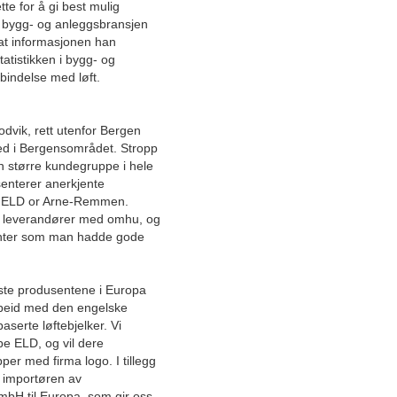
e for å gi best mulig
Tilbyr kurs for trygge arbeider
 i bygg- og anleggsbransjen
i høyden
 at informasjonen han
tatistikken i bygg- og
Kompetansehus for krevende
orbindelse med løft.
segmenter sørger for riktig
bruk av data
odvik, rett utenfor Bergen
Ivaretar sikkerheten i
ed i Bergensområdet. Stropp
offshoreindustrien
n større kundegruppe i hele
enterer anerkjente
Norges økonomi viser vekst
– ELD or Arne-Remmen.
og påvirker byggebransjen
ne leverandører med omhu, og
senter som man hadde gode
Ettertraktet leverandør av
teknisk isolering blir
landsdekkende
ørste produsentene i Europa
rbeid med den engelske
Dansk tekstilinnovasjon
serte løftebjelker. Vi
inntar Norge: Gir en jevn og
pe ELD, og vil dere
energieffektiv luftdistribusjon
per med firma logo. I tillegg
 importøren av
Oppfyller fremtidens miljø-
mbH til Europa, som gir oss