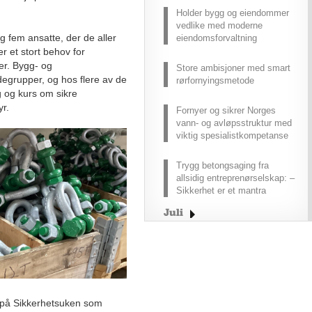
Holder bygg og eiendommer
vedlike med moderne
ag fem ansatte, der de aller
eiendomsforvaltning
er et stort behov for
ner. Bygg- og
Store ambisjoner med smart
egrupper, og hos flere av de
rørfornyingsmetode
g og kurs om sikre
tyr.
Fornyer og sikrer Norges
vann- og avløpsstruktur med
viktig spesialistkompetanse
Trygg betongsaging fra
allsidig entreprenørselskap: –
Sikkerhet er et mantra
Juli
Juni
Mai
April
Mars
tt på Sikkerhetsuken som
High Access Solutions AS: