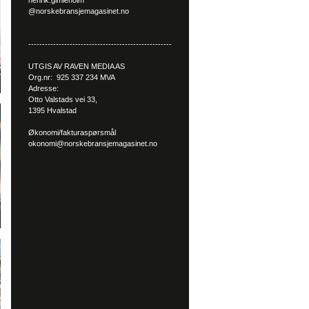
henrik.gimleholm
@norskebransjemagasinet.no
----------------------------------------------------
UTGIS AV RAVEN MEDIA AS
Org.nr: 925 337 234 MVA
Adresse:
Otto Valstads vei 33,
1395 Hvalstad
Økonomi/fakturaspørsmål
okonomi@norskebransjemagasinet.no