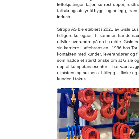
løftekjettinger, taljer, surrestropper, rustf
fallsikringsutstyr til bygg- og anlegg, tran
industri.
Stropp AS ble etablert i 2021 av Gisle 
tidligere kollegaer. Til sammen har de næ
utfyller hverandre på en fin måte. Gisle er
sin karriere i løftebransjen i 1996 hos T
kontakten med kunder, leverandører og flin
som hadde et sterkt ønske om at Gisle og 
opp et kompetansesenter – har vært avgj
eksistens og suksess. I tillegg til flinke
kunden i fokus.