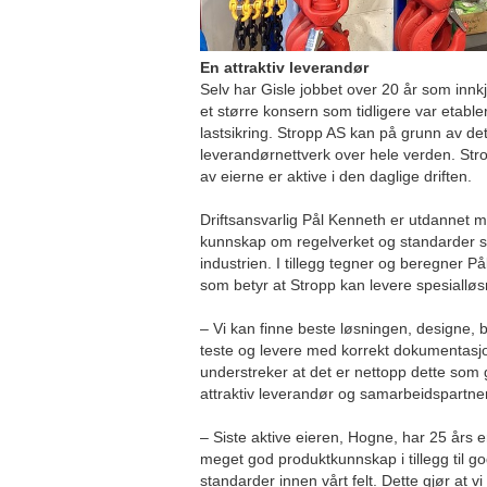
En attraktiv leverandør
Selv har Gisle jobbet over 20 år som innkj
et større konsern som tidligere var etabler
lastsikring. Stropp AS kan på grunn av dett
leverandørnettverk over hele verden. Strop
av eierne er aktive i den daglige driften.
Driftsansvarlig Pål Kenneth er utdannet m
kunnskap om regelverket og standarder s
industrien. I tillegg tegner og beregner På
som betyr at Stropp kan levere spesialløs
– Vi kan finne beste løsningen, designe, 
teste og levere med korrekt dokumentasjon
understreker at det er nettopp dette som 
attraktiv leverandør og samarbeidspartne
– Siste aktive eieren, Hogne, har 25 års e
meget god produktkunnskap i tillegg til g
standarder innen vårt felt. Dette gjør at vi