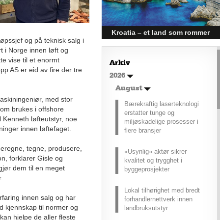
posisjonert til å dra nytte av denne
økonomiske oppgangen.
Kroatia – et land som rommer
øpssjef og på teknisk salg i
mer enn kysten
t i Norge innen løft og
Kroatia forbindes ofte med sol,
e vise til et enormt
Arkiv
bading og klart hav, men landet
p AS er eid av fire der tre
2026
har langt flere sider enn det
førsteinntrykket mange sitter igjen
August
med.
askiningeniør, med stor
Bærekraftig laserteknologi
om brukes i offshore
erstatter tunge og
l Kenneth løfteutstyr, noe
miljøskadelige prosesser i
ninger innen løftefaget.
flere bransjer
beregne, tegne, produsere,
«Usynlig» aktør sikrer
, forklarer Gisle og
kvalitet og trygghet i
gjør dem til en meget
byggeprosjekter
r.
Lokal tilhørighet med bredt
rfaring innen salg og har
forhandlernettverk innen
od kjennskap til normer og
landbruksutstyr
 kan hjelpe de aller fleste