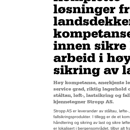
løsninger f
landsdekke
kompetanse
innen sikre 
arbeid i hø
sikring av l
Høy kompetanse, anerkjente le
service grad, riktig lagerhold 
ståltau, løft-, lastsikring og f
kjennetegner Stropp AS.
Stropp AS er leverandør av ståltau, løfte-,
fallsikringsprodukter. I tillegg er de et 
håndtering og sikring av last og sikre lø
er lokalisert i bergensområdet, tilbyr alt fr