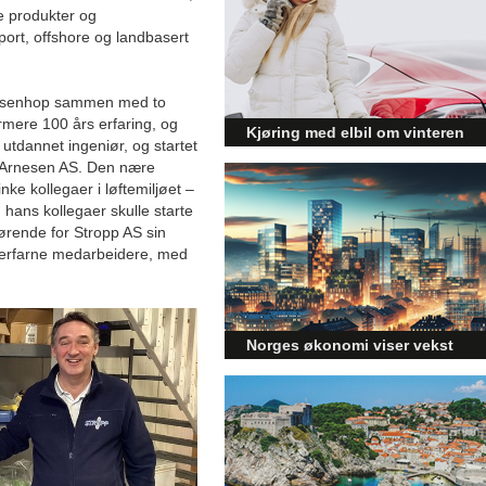
rie produkter og
sport, offshore og landbasert
Lüssenhop sammen med to
rmere 100 års erfaring, og
Kjøring med elbil om vinteren
 utdannet ingeniør, og startet
– hvordan få bedre
or Arnesen AS. Den nære
ke kollegaer i løftemiljøet –
rekkevidde?
hans kollegaer skulle starte
Elbiler (EV) representerer
ørende for Stropp AS sin
fremtiden for transport, men deres
 og erfarne medarbeidere, med
effektivitet under utfordrende
vinterforhold kan være en
utfordring.
Norges økonomi viser vekst
og påvirker byggebransjen
Den norske økonomien har vist
jevn vekst de siste tre kvartalene,
noe som skaper optimisme på
tvers av ulike sektorer.
Byggebransjen er spesielt godt