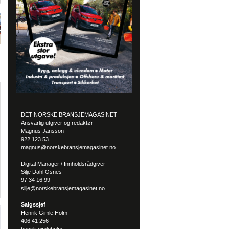
DET NORSKE BRANSJEMAGASINET
Ansvarlig utgiver og redaktør
Magnus Jansson
922 123 53
magnus@norskebransjemagasinet.no
Digital Manager / Innholdsrådgiver
Silje Dahl Osnes
97 34 16 99
silje@norskebransjemagasinet.no
Salgssjef
Henrik Gimle Holm
406 41 256