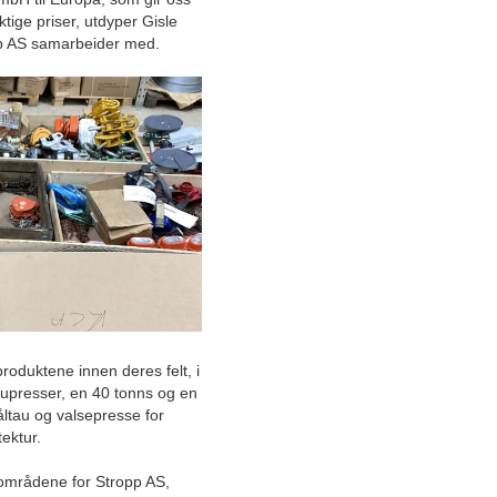
og energikrav med ny og
tige priser, utdyper Gisle
avansert maling
p AS samarbeider med.
Setter mennesket i fokus for
et tryggere og triveligere
uteliv
Norges største bilpleiebutikk
er rustet for vekst med
helhetlig konsept
Helhetlig
økonomirådgivningskonsept
gjør bedrifter tryggere
Videreutvikler Industri 4.0
med åpne systemer i fokus
oduktene innen deres felt, i
ltaupresser, en 40 tonns og en
Kompetent totalentreprenør
åltau og valsepresse for
fra Bergen: Faglighet og
itektur.
ærlighet i fokus
sområdene for Stropp AS,
Norsk limprodusent med