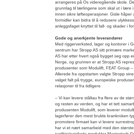
arrangeres på Os videregående skole. Dett
grunnlag til lærlingene som skal ut i lære
innen sikre løfteoperasjoner. Gisle håper
formidler kan bidra til å redusere ulykkess
anleggsfaget knyttet til fall- og skader i f
Gode og anerkjente leverandører
Med riggerverksted, lager og kontorer i G
sentrum har Stropp AS sitt primære mark
AS har etter hvert også bygget seg opp e
Norge, og grunnen er at Stropp AS repres
produsenter som Modulift, FEAT Group 
Allerede fra oppstarten valgte Stropp si
valget falt på trygge, europeiske produ
relasjoner til fra tidligere.
– Vi kan levere ståltau fra flere av de st
og resten av verden, og har et tett sama
produsenten Modulift, som leverer modulba
lagerfører den mest brukte krankroken ty
promotere firmaet kan vi levere surrestrop
har vi et nært samarbeid med den største
rustfrie/syrefaste produkter Marinetech G