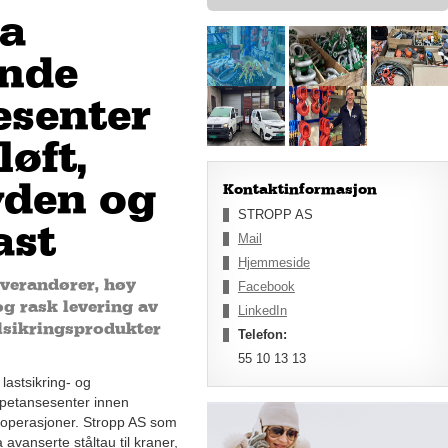
ra
nde
senter
løft,
yden og
Kontaktinformasjon
STROPP AS
ast
Mail
Hjemmeside
verandører, høy
Facebook
og rask levering av
LinkedIn
allsikringsprodukter
Telefon:
55 10 13 13
 lastsikring- og
kompetansesenter innen
fteoperasjoner. Stropp AS som
a avanserte ståltau til kraner,