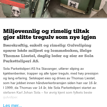
Miljøvennlig og rimelig tiltak
gjør slitte tregulv som nye igjen
Bærekraftig, enkelt og rimelig: Gulvsliping
sparer både miljøet og lommeboken, ifølge
Thomas Liestøl, daglig leder og eier av Sola
Parkettsliperi AS.
Sola Parkettsliperi AS fra Stavanger, utfører sliping av
kjøkkenbenker, trapper og alle typer tregulv, med høy presisjon
og lang erfaring. Selskapet eies og drives av Thomas Liestøl,
som har jobbet innen håndverkerbransjen siden han var 16 år.
I 1999, da Thomas var 14 år, ble Sola Parkettsliperi startet av
stefaren Karl Johan Sola – for øvrig kjent som fylkets beste
gulvsliper.
Les mer...