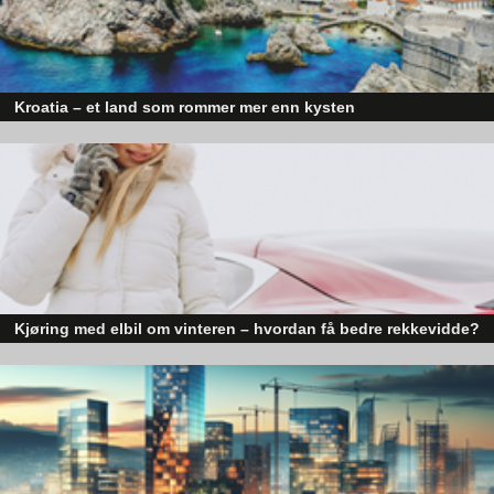
Kroatia – et land som rommer mer enn kysten
Kroatia forbindes ofte med sol, bading og klart hav, men landet har langt fl
sider enn det førsteinntrykket mange sitter igjen med.
Det bærekraftige aspektet er alltid i fokus når Thomas forklarer
forskjellen mellom gulvsliping kontra å legge et helt nytt gulv.
Dersom man skal rive et gammelt eikegulv som er 75
kvadratmeter stort, og erstatte det med et nytt gulv, koster en
slik jobb bortimot 200 000 kroner. Ved å isteden slipe tregulvet,
blir det akkurat som nytt – men mye bedre for både miljøet og
lommeboken. Noe som de færreste er klare over er at det er
fullt mulig å endre både farge og fasong.
Kjøring med elbil om vinteren – hvordan få bedre rekkevidde?
Elbiler (EV) representerer fremtiden for transport, men deres effektivitet un
– Hele jobben vi gjør er bærekraftig, fastslår Thomas, og
utfordrende vinterforhold kan være en utfordring.
utdyper:
– Å bytte et gulv genererer masse avfall, som må håndteres og
kjøres vekk – ofte av dieseldrevne kjøretøy. Det nye gulvet har
blitt produsert fra nytt tre fra skogen, som også må fraktes til