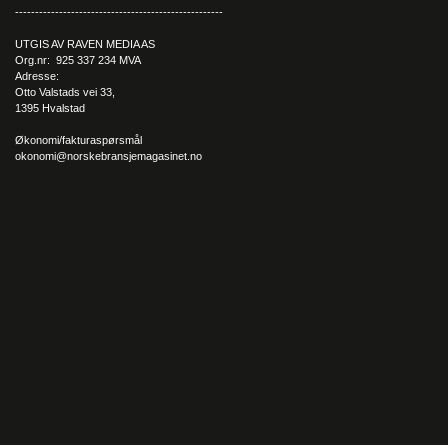
----------------------------------------------------
UTGIS AV RAVEN MEDIA AS
Org.nr: 925 337 234 MVA
Adresse:
Otto Valstads vei 33,
1395 Hvalstad
Økonomi/fakturaspørsmål
okonomi@norskebransjemagasinet.no