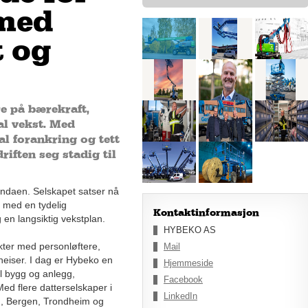
med
t og
e på bærekraft,
al vekst. Med
l forankring og tett
iften seg stadig til
ndaen. Selskapet satser nå
 med en tydelig
Kontaktinformasjon
 en langsiktig vekstplan.
HYBEKO AS
ter med personløftere,
Mail
eheiser. I dag er Hybeko en
Hjemmeside
til bygg og anlegg,
Facebook
Med flere datterselskaper i
LinkedIn
n, Bergen, Trondheim og