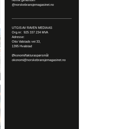
henrik.gimleholm
@norskebransjemagasinet.no
----------------------------------------------------
UTGIS AV RAVEN MEDIA AS
Org.nr: 925 337 234 MVA
Adresse:
Otto Valstads vei 33,
1395 Hvalstad
Økonomi/fakturaspørsmål
okonomi@norskebransjemagasinet.no