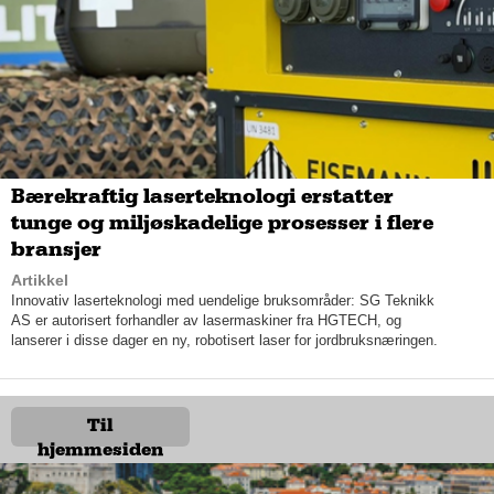
Schjoll fremhever at man i Novi Security Systems legger stor
vekt på å levere teknisk sikkerhet i form av adgangskontroll,
alarmsystemer, kameraovervåking og porttelefoni: fire separate
systemer som i utgangspunktet ikke «snakker sammen».
Bærekraftig laserteknologi erstatter
tunge og miljøskadelige prosesser i flere
bransjer
Artikkel
Innovativ laserteknologi med uendelige bruksområder: SG Teknikk
AS er autorisert forhandler av lasermaskiner fra HGTECH, og
lanserer i disse dager en ny, robotisert laser for jordbruksnæringen.
– Kundene ønsker gjerne at de fire delene skal fungere
sømløst som ett system. Da kommer integrasjon inn i bildet,
sier Schjoll. Integrasjon er noe av det vi er aller flinkest på;
vi
lytter
til kundene,
tolker
behovet og
syr
sammen systemene
Til
slik at det fungerer som ett system for kundene.
hjemmesiden
Skal bare
fungere