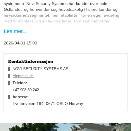
systemene. Novi Security Systems har kunder over hele
Østlandet, og henvender seg hovedsakelig til store kunder og
høysikkerhetssegmentet, men etablerte i fjor en egen avdeling
med to montører og en teknisk leder, som sammen retter
fokuset på SMB-markedet.
Les mer...
– Hovedtyngden av våre leveranser er i
2026-04-01 15.00
høysikkerhetssegmentet, men vi leverer bredt til hele
markedet, presiserer Øystein Schjoll, daglig leder i Novi
Security Systems AS.
Kontaktinformasjon
NOVI SECURITY SYSTEMS AS
Hjemmeside
Telefon:
+47 908 60 242
Adresse:
Tvetenveien 164, 0671 OSLO Norway