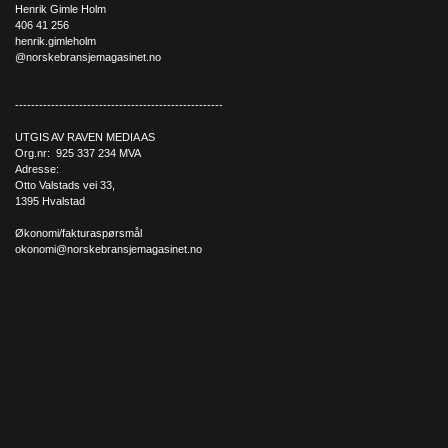
Henrik Gimle Holm
Sjokolade, is og godteri er vanlige eksempler på varer som i
406 41 256
henrik.gimleholm
dag pakkes i plastemballasje. Dette er emballasje som tåler
@norskebransjemagasinet.no
kulde og støt dårlig, og som derfor kan ha en høy svinnfaktor.
Ved å bytte plastemballasjen med CefaTray, kan slike varer få
en helt annen stablestyrke og bedre profilering enn tidligere.
----------------------------------------------------
UTGIS AV RAVEN MEDIA AS
– CefaTray gir oss muligheten til å kombinere alle de verdiene
Org.nr: 925 337 234 MVA
vi har jobbet med de siste 30 årene – inn i et konsept som er
Adresse:
skreddersydd, lufttett og gjør at holdbarheten på maten er like
Otto Valstads vei 33,
1395 Hvalstad
god som ved en plastemballasje. I tillegg til at det gir en
fantastisk profilering i butikk, og lar seg resirkulere i dagens
Økonomi/fakturaspørsmål
strømmer fremholder Eirik Faukland.
okonomi@norskebransjemagasinet.no