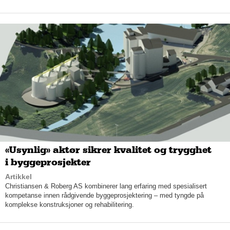
emballasjen CefaTray: En stor revolusjon for
næringsmiddelprodusenter som vil redusere sin egen
miljøpåvirkning og minimere svinn.
– CefaTray ser ut som emballasje som finnes i butikken fra før,
men en del av emballasjen som finnes på markedet i dag må
separeres ved å fjerne plastfolien inni. Det er det dessverre få
forbrukere som gjør, konstaterer Christin Faukland-Martinsen.
Fordelene med CefaTray er at det kan skreddersys til ulike
matvarer og er brukervennlig i forhold til småporsjoner når det
er ønskelig. Konstruksjonen gir blant annet mulighet for å
knekke av en del, åpne og lukke lokket, og legge til en gaffel
eller skje i lokket. Dette gjør CefaTray til en ideell emballasje for
blant annet meieriprodukter, desserter, kylling, fisk, pålegg,
«Usynlig» aktør sikrer kvalitet og trygghet
sushi og salater, i tillegg til produkter innen storhusholdning
som syltetøy og majonesprodukter utbroderer hun.
i byggeprosjekter
Artikkel
Christiansen & Roberg AS kombinerer lang erfaring med spesialisert
kompetanse innen rådgivende byggeprosjektering – med tyngde på
komplekse konstruksjoner og rehabilitering.