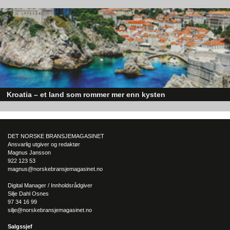
Elbiler (EV) representerer fremtiden for transport, men deres effektivitet un
utfordrende vinterforhold kan være en utfordring.
Kroatia – et land som rommer mer enn kysten
Kroatia forbindes ofte med sol, bading og klart hav, men landet har langt fl
sider enn det førsteinntrykket mange sitter igjen med.
– Vi hadde en kunde som faktisk vant et anbud på grunn av en
DET NORSKE BRANSJEMAGASINET
av våre bærekraftige varianter, opplyser Christin og forklarer: Vi
Ansvarlig utgiver og redaktør
leverte tapasskåler i kartong til et cateringselskap – basert på
Magnus Jansson
vår erfaring fra utviklingen av CefaTray. Kartongen hadde en
922 123 53
magnus@norskebransjemagasinet.no
barriere innvendig som tålte 220 grader i ovn og
mikrobølgeovn. I tillegg kunne cateringselskapet trykke
Digital Manager / Innholdsrådgiver
informasjon og logo utenpå. Etter bruk kunne emballasjen
Silje Dahl Osnes
resirkuleres i kartongavfallet. Denne kunden reduserte sitt Co2-
97 34 16 99
silje@norskebransjemagasinet.no
utslipp ved at de ikke lenger hentet og vasket tapasskålene,
forteller Christin entusiastisk.
Salgssjef