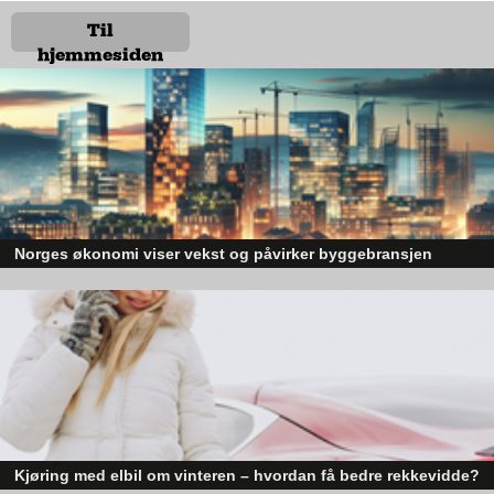
Til
hjemmesiden
Foto: Bredholt Foto
Ifølge Christin råder det mange misforståelser i forhold til hvilke
materialer som får og ikke får komme i kontakt med mat. Mens
resirkulert materiale aldri skal brukes i direktekontakt med mat,
kan et
resirkulerbart
materiale som CefaTray trygt benyttes til
emballering av matvarer. Etter at emballasjen har gjort sitt og
Norges økonomi viser vekst og påvirker byggebransjen
skal resirkuleres, kan den deretter brukes på nytt til å
emballere andre produkter.
Den norske økonomien har vist jevn vekst de siste tre kvartalene, noe so
skaper optimisme på tvers av ulike sektorer. Byggebransjen er spesielt god
Unike egenskaper
posisjonert til å dra nytte av denne økonomiske oppgangen.
CefaTray er basert på jomfruelig fiber – bærekraftig trefiber fra
svensk FSC-merket treproduksjon: kortreist og helt naturlig.
Emballasjen holder ikke bare matvarer ferske, men varianten
CefaTray HEAT kan og varmes på 220 grader i ovnen ved bruk
av rett barriere. Dette er en egenskap som åpner opp for et
helt nytt segment og bruksområde innen ferdigmat.
Kjøring med elbil om vinteren – hvordan få bedre rekkevidde?