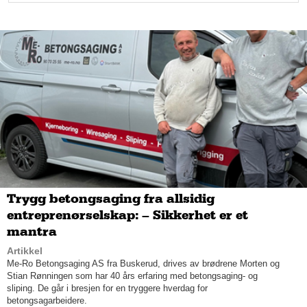
etablerte Engelsrud Emballasje i 1983 som han drev sammen
med datteren Christin fram til 2007.
Trygg betongsaging fra allsidig
entreprenørselskap: – Sikkerhet er et
mantra
Artikkel
Me-Ro Betongsaging AS fra Buskerud, drives av brødrene Morten og
Stian Rønningen som har 40 års erfaring med betongsaging- og
sliping. De går i bresjen for en tryggere hverdag for
Sammen setter Faukland-Martinsen-familien nå innovasjon og
betongsagarbeidere.
bærekraft på agendaen én gang for alle, med den fiberbaserte