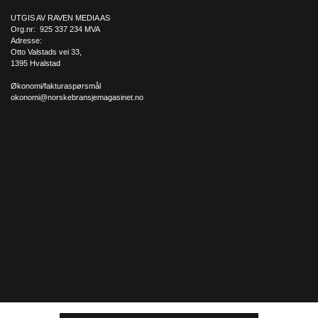
UTGIS AV RAVEN MEDIA AS
Org.nr: 925 337 234 MVA
Adresse:
Otto Valstads vei 33,
1395 Hvalstad
Økonomi/fakturaspørsmål
okonomi@norskebransjemagasinet.no
Det kompetanserike ingeniørselskapet kan se tilbake på 15
spennende år med en jevn vekst – og god utvikling.
GrunnTeknikk har de siste årene vært delaktige i et knippe
prosjekter; fra private og offentlige prosjekter, til bygg- og
samferdselsprosjekter – deriblant oppføring
Livsvitenskapsbygget i Oslo, bygging av innfartsvei for Google
på Gromstul i Skien. I Tønsberg har vi vel bistått i all utvikling
på Kaldnes i Tønsberg, som er en omfattende
leilighetsutvikling i byen.