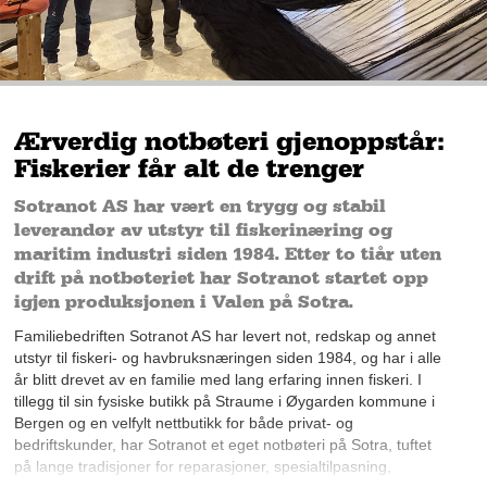
Ærverdig notbøteri gjenoppstår:
Fiskerier får alt de trenger
Sotranot AS har vært en trygg og stabil
leverandør av utstyr til fiskerinæring og
maritim industri siden 1984. Etter to tiår uten
drift på notbøteriet har Sotranot startet opp
igjen produksjonen i Valen på Sotra.
Familiebedriften Sotranot AS har levert not, redskap og annet
utstyr til fiskeri- og havbruksnæringen siden 1984, og har i alle
år blitt drevet av en familie med lang erfaring innen fiskeri. I
tillegg til sin fysiske butikk på Straume i Øygarden kommune i
Bergen og en velfylt nettbutikk for både privat- og
bedriftskunder, har Sotranot et eget notbøteri på Sotra, tuftet
på lange tradisjoner for reparasjoner, spesialtilpasning,