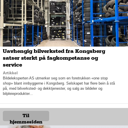
dag ser vi at mange av våre kunder velger trefronter i finér,
gjerne i kombinasjon med en farget front. Nå ønsker mange
seg mer fargesterke kjøkken, og vi tegner oftere kjøkken i både
grønne, gule, rosa og terakottanyanser.
Uavhengig bilverksted fra Kongsberg
satser sterkt på fagkompetanse og
service
Artikkel
Bildeleksperten AS utmerker seg som en foretrukken «one stop
shop» blant innbyggerne i Kongsberg. Selskapet har flere bein å stå
på, med bilverksted- og dekktjenester, og salg av bildeler og
bilpleieprodukter...
Fargepsykologien som ligger til grunn for hvordan vi oppfatter
stemninger og energier, bekrefter at fargene vi omgir oss med
Til
påvirker oss mer enn vi tror. Selv er Tone svært glad for at
hjemmesiden
fargetrendene anno 2026 roper glade, sterke og livfulle farger,