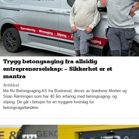
Trygg betongsaging fra allsidig
entreprenørselskap: – Sikkerhet er et
– Vi gjør alt, understreker Kenneth og utdyper: Vi monterer
mantra
blant annet støyskjerming, plattinger og grønne arealer. Vi er
Artikkel
veldig allsidige, og kan også ta på oss fliser og bad siden vi
Me-Ro Betongsaging AS fra Buskerud, drives av brødrene Morten og
havner midt imellom flere fag. Det er alltid gøy å finne nye bein
Stian Rønningen som har 40 års erfaring med betongsaging- og
å stå på, konstaterer han med et smil.
sliping. De går i bresjen for en tryggere hverdag for
betongsagarbeidere.
Den erfarne steinmontøren utfører steinrelaterte oppdrag for
både private og offentlige kunder. De offentlige har ofte både
lyst og mulighet til å investere i naturstein. For privatpersoner
handler det derimot ikke om
viljen
til å velge et håndverk av
naturstein, men ofte prislappen.