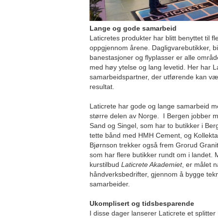
Lange og gode samarbeid
Laticretes produkter har blitt benyttet til f
oppgjennom årene. Dagligvarebutikker, bil
banestasjoner og flyplasser er alle områ
med høy ytelse og lang levetid. Her har Lat
samarbeidspartner, der utførende kan vær
resultat.
Laticrete har gode og lange samarbeid m
større delen av Norge. I Bergen jobber 
Sand og Singel, som har to butikker i Ber
tette bånd med HMH Cement, og Kollekta 
Bjørnson trekker også frem Grorud Granitt
som har flere butikker rundt om i landet.
kurstilbud
Laticrete Akademiet
, er målet n
håndverksbedrifter, gjennom å bygge tek
samarbeider.
Ukomplisert og tidsbesparende
I disse dager lanserer Laticrete et splitt