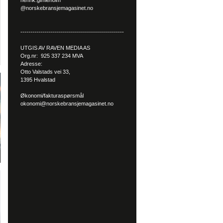
henrik.gimleholm
@norskebransjemagasinet.no
----------------------------------------------------
UTGIS AV RAVEN MEDIA AS
Org.nr: 925 337 234 MVA
Adresse:
Otto Valstads vei 33,
1395 Hvalstad
Økonomi/fakturaspørsmål
okonomi@norskebransjemagasinet.no