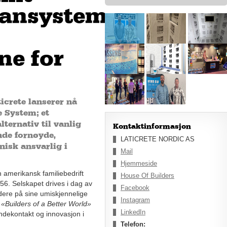
ransystem
ne for
crete lanserer nå
System; et
ternativ til vanlig
Kontaktinformasjon
nde fornøyde,
LATICRETE NORDIC AS
nisk ansvarlig i
Mail
Hjemmeside
 amerikansk familiebedrift
House Of Builders
56. Selskapet drives i dag av
Facebook
dere på sine umiskjennelige
Instagram
g
«Builders of a Better World»
LinkedIn
ndekontakt og innovasjon i
Telefon: