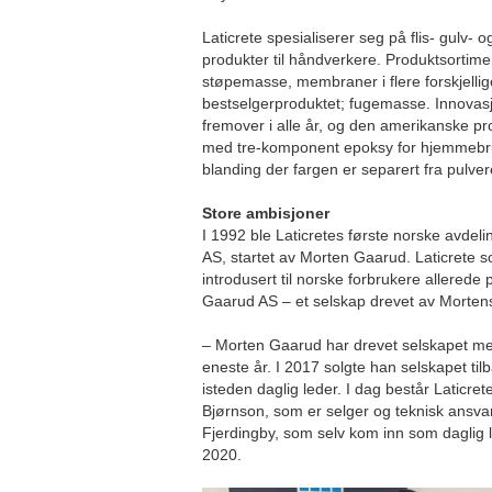
Laticrete spesialiserer seg på flis- gulv-
produkter til håndverkere. Produktsortime
støpemasse, membraner i flere forskjellige
bestselgerproduktet; fugemasse. Innovasj
fremover i alle år, og den amerikanske pr
med tre-komponent epoksy for hjemmebr
blanding der fargen er separert fra pulver
Store ambisjoner
I 1992 ble Laticretes første norske avdelin
AS, startet av Morten Gaarud. Laticrete s
introdusert til norske forbrukere allerede
Gaarud AS – et selskap drevet av Mortens
– Morten Gaarud har drevet selskapet med
eneste år. I 2017 solgte han selskapet tilba
isteden daglig leder. I dag består Laticr
Bjørnson, som er selger og teknisk ansvarl
Fjerdingby, som selv kom inn som daglig le
2020.