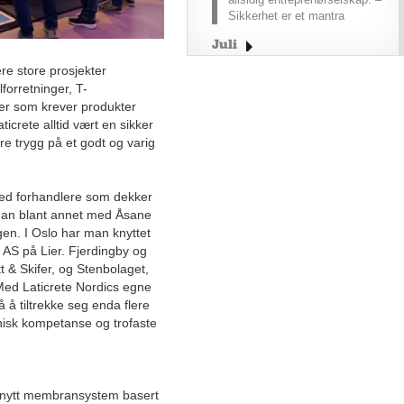
Sikkerhet er et mantra
Juli
Juni
lere store prosjekter
forretninger, T-
Mai
der som krever produkter
April
icrete alltid vært en sikker
e trygg på et godt og varig
Lanserer firmabiler med en
rekkevidde som holder hele
arbeidsdagen
ed forhandlere som dekker
man blant annet med Åsane
Problemløser innen
prosjektlogistikk klarer det
gen. I Oslo har man knyttet
umulige
AS på Lier. Fjerdingby og
 & Skifer, og Stenbolaget,
Kjøring med elbil om vinteren
 Med Laticrete Nordics egne
– hvordan få bedre
å å tiltrekke seg enda flere
rekkevidde?
nisk kompetanse og trofaste
Norsk emballasjeinnovasjon
tar næringsmiddel-
produksjon til nye høyder
er nytt membransystem basert