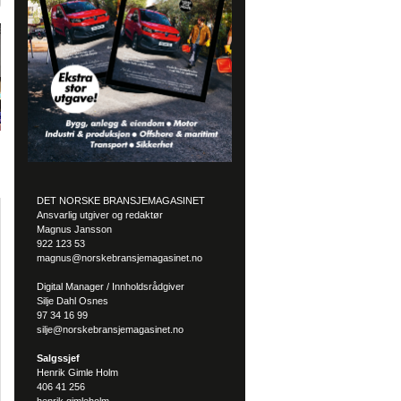
DET NORSKE BRANSJEMAGASINET
Ansvarlig utgiver og redaktør
Magnus Jansson
922 123 53
magnus@norskebransjemagasinet.no
Digital Manager / Innholdsrådgiver
Silje Dahl Osnes
97 34 16 99
silje@norskebransjemagasinet.no
Salgssjef
Henrik Gimle Holm
406 41 256