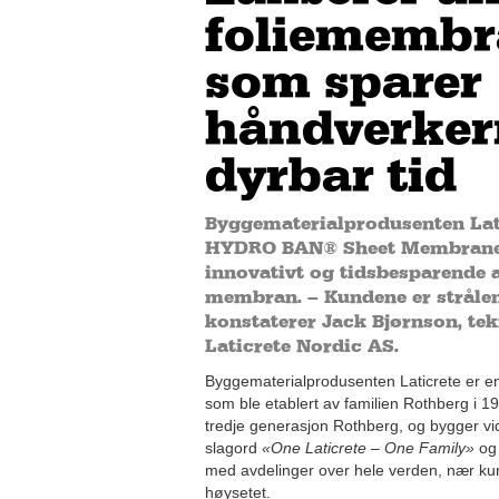
foliememb
som sparer
håndverker
dyrbar tid
Byggematerialprodusenten Lati
HYDRO BAN® Sheet Membrane 
innovativt og tidsbesparende al
membran. – Kundene er stråle
konstaterer Jack Bjørnson, tek
Laticrete Nordic AS.
Byggematerialprodusenten Laticrete er en
som ble etablert av familien Rothberg i 19
tredje generasjon Rothberg, og bygger vi
slagord
«One Laticrete – One Family»
o
med avdelinger over hele verden, nær ku
høysetet.