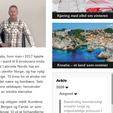
posisjonert til å dra nytte av denne
økonomiske oppgangen.
Kjøring med elbil om vinteren
– hvordan få bedre
rekkevidde?
Elbiler (EV) representerer
fremtiden for transport, men deres
effektivitet under utfordrende
vinterforhold kan være en
utfordring.
talia, hvor man i 2017 kjøpte
i stand til å produsere enda
Kroatia – et land som rommer
t Laticrete Nordic har en
 utenfor Norge, og har nylig
mer enn kysten
ige. Til tross for et ønske om
Kroatia forbindes ofte med sol,
Arkiv
 det nære og familiære. Selv
bading og klart hav, men landet
tore selskaper, henvender
2026
har langt flere sider enn det
r av mindre størrelse.
førsteinntrykket mange sitter igjen
August
med.
y og utdyper mildt: Kundene
Bærekraftig laserteknologi
erstatter tunge og
, Bergen og Førde, er som
miljøskadelige prosesser i
lenge. Vi vil at forhandlerne