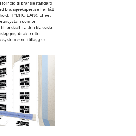
forhold til bransjestandard.
Rustet for vekst med genialt
ed bransjeekspertise har fått
antirustkonsept
 forhold. HYDRO BAN® Sheet
bransystem som er
Tilbyr bedrifter en smartere,
l forskjell fra den klassiske
tryggere og mer effektiv
slegging direkte etter
sikkerhetsløsning
 system som i tillegg er
Denne maskinentreprenøren
fra Østlandet har fokus på
ærlighet
Intelligente AV-løsninger
endrer møterommet en gang
for alle – Video har kommet
for å bli
Ny baderomstrend:
Reparasjon istedenfor rivning
Triumferer med rendyrkede
transporttjenester for
entreprenører