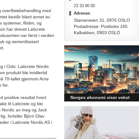
23 33 90 00
 og overflatebehandling med
Adresse:
ntet består blant annet av
Stanseveien 31, 0976 OSLO
 systemer, flislim, og
Postadresse: Postboks 165
on har drevet Laticrete
Kalbakken, 0903 OSLO
odusenten var først i verden
uk og sementbasert
et.
g i Oslo: Laticrete Nordic
om produkt ble imidlertid
 på 70-tallet gjennom Arne
 far.
 positive resultat hvert
Norges økonomi viser vekst
ke til Laticrete og ble
og påvirker byggebransjen
ete Nordic av meg og Jack
Den norske økonomien har vist
ig, forteller Björn Olav
jevn vekst de siste tre kvartalene,
der i Laticrete Nordic AS i
noe som skaper optimisme på
tvers av ulike sektorer.
Byggebransjen er spesielt godt