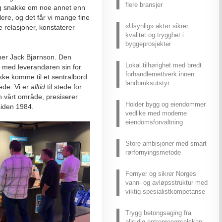
flere bransjer
og snakke om noe annet enn
lere, og det får vi mange fine
«Usynlig» aktør sikrer
e relasjoner, konstaterer
kvalitet og trygghet i
byggeprosjekter
mmer Jack Bjørnson. Den
Lokal tilhørighet med bredt
 med leverandøren sin for
forhandlernettverk innen
 ikke komme til et sentralbord
landbruksutstyr
ede. Vi er
alltid
til stede for
 vårt område, presiserer
Holder bygg og eiendommer
siden 1984.
vedlike med moderne
eiendomsforvaltning
Store ambisjoner med smart
rørfornyingsmetode
Fornyer og sikrer Norges
vann- og avløpsstruktur med
viktig spesialistkompetanse
Trygg betongsaging fra
allsidig entreprenørselskap: –