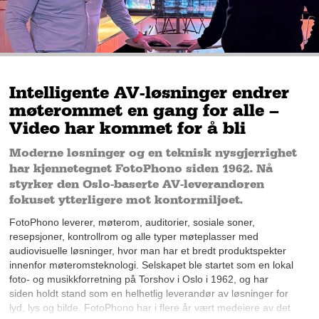
Intelligente AV-løsninger endrer
møterommet en gang for alle –
Video har kommet for å bli
Moderne løsninger og en teknisk nysgjerrighet
har kjennetegnet FotoPhono siden 1962. Nå
styrker den Oslo-baserte AV-leverandøren
fokuset ytterligere mot kontormiljøet.
FotoPhono leverer, møterom, auditorier, sosiale soner,
resepsjoner, kontrollrom og alle typer møteplasser med
audiovisuelle løsninger, hvor man har et bredt produktspekter
innenfor møteromsteknologi. Selskapet ble startet som en lokal
foto- og musikkforretning på Torshov i Oslo i 1962, og har
siden holdt stand som en helhetlig leverandør av løsninger for
lyd, lys og bilde. FotoPhono har i flere år vært medeiere av det