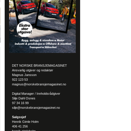
DET NORSKE BRANSJEMAGASINET
Ansvarlig utgiver og redaktør
Magnus Jansson
922 123 53
magnus@norskebransjemagasinet.no
Digital Manager / Innholdsrådgiver
Silje Dahl Osnes
97 34 16 99
silje@norskebransjemagasinet.no
Salgssjef
Henrik Gimle Holm
406 41 256