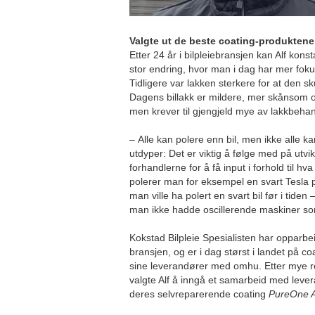
Valgte ut de beste coating-produkten
Etter 24 år i bilpleiebransjen kan Alf kons
stor endring, hvor man i dag har mer foku
Tidligere var lakken sterkere for at den sk
Dagens billakk er mildere, mer skånsom o
men krever til gjengjeld mye av lakkbeh
– Alle kan polere enn bil, men ikke alle k
utdyper: Det er viktig å følge med på utv
forhandlerne for å få input i forhold til h
polerer man for eksempel en svart Tesla
man ville ha polert en svart bil før i tiden 
man ikke hadde oscillerende maskiner so
Kokstad Bilpleie Spesialisten har opparbei
bransjen, og er i dag størst i landet på c
sine leverandører med omhu. Etter mye re
valgte Alf å inngå et samarbeid med lev
deres selvreparerende coating
PureOne 