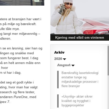
Kroatia forbindes ofte med sol,
bading og klart hav, men landet
har langt flere sider enn det
e
førsteinntrykket mange sitter igjen
tatere at bransjen har vært i
med.
s på miljø og bærekraft.
ulle tåle mye.
g langt mer miljøvennlig –
Kjøring med elbil om vinteren
andleren.
– hvordan få bedre
an se en
løsning
, sier han og
rekkevidde?
Arkiv
iklingen og snakke med
Elbiler (EV) representerer
va som fungerer best. I dag
2026
fremtiden for transport, men deres
 på en helt annen måte enn
effektivitet under utfordrende
August
– hvor
vinterforhold kan være en
m vi har i dag.
Bærekraftig laserteknologi
utfordring.
erstatter tunge og
miljøskadelige prosesser i
det seg et godt rykte i
flere bransjer
oating, hvor man har valgt
search og flere tester,
«Usynlig» aktør sikrer
erandøren
PureOne
, med
kvalitet og trygghet i
Apex 7
.
byggeprosjekter