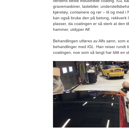
verdens beste industrielle coating.
IGL
kan
gravemaskiner, lastebiler, understellsbeha
kjøretøy, containere og rør – til og med 
kan også bruke den på betong, rekkverk l
plasser, da coatingen er så sterk at den t
hammer, utdyper Alf.
Behandlingen utføres av Alfs sønn, som er 
behandlinger med
IGL
. Han reiser rundt t
coatingen, noe som så langt har blitt en 