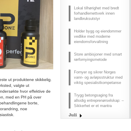
Lokal tilhørighet med bredt
forhandlernettverk innen
landbruksutstyr
Holder bygg og eiendommer
vedlike med moderne
eiendomsforvaltning
Store ambisjoner med smart
rørfornyingsmetode
Fornyer og sikrer Norges
vann- og avløpsstruktur med
este ut produktene skikkelig.
viktig spesialistkompetanse
ksted, valgte ut
ndersøkte hvor effektive de
Trygg betongsaging fra
gen, med en PH på over
allsidig entreprenørselskap: –
e behandlingene borte,
Sikkerhet er et mantra
forandring, noe
usiastisk.
Juli
Juni