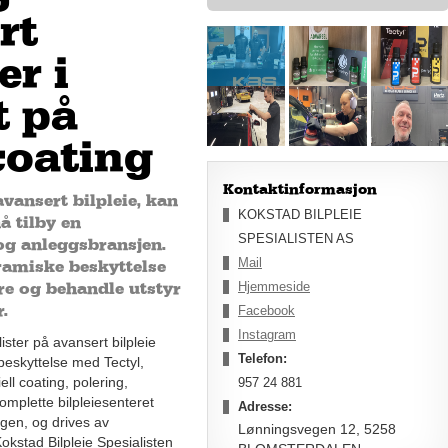
rt
er i
t på
coating
Kontaktinformasjon
vansert bilpleie, kan
KOKSTAD BILPLEIE
å tilby en
SPESIALISTEN AS
og anleggsbransjen.
Mail
ramiske beskyttelse
Hjemmeside
are og behandle utstyr
.
Facebook
Instagram
ister på avansert bilpleie
Telefon:
beskyttelse med Tectyl,
ell coating, polering,
957 24 881
mplette bilpleiesenteret
Adresse:
rgen, og drives av
Lønningsvegen 12, 5258
Kokstad Bilpleie Spesialisten