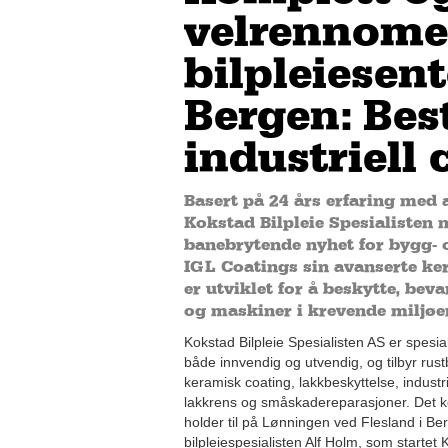
velrennome
bilpleiesent
Bergen: Bes
industriell 
Basert på 24 års erfaring med a
Kokstad Bilpleie Spesialisten n
banebrytende nyhet for bygg- 
IGL Coatings sin avanserte ke
er utviklet for å beskytte, bev
og maskiner i krevende miljøer
Kokstad Bilpleie Spesialisten AS er spesial
både innvendig og utvendig, og tilbyr rust
keramisk coating, lakkbeskyttelse, industri
lakkrens og småskadereparasjoner. Det ko
holder til på Lønningen ved Flesland i Be
bilpleiespesialisten Alf Holm, som startet 