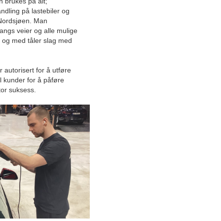
 brukes på alt;
ndling på lastebiler og
Får skryt for sine brukte
i Nordsjøen. Man
varebiler: – Vi har veldig
angs veier og alle mulige
gode vilkår
il og med tåler slag med
Totalleverandør av stillas
med produksjon i Norge tilbyr
autorisert for å utføre
alt innen stillas
il kunder for å påføre
stor suksess.
Norsk engineering-selskap
vokser raskt med unik
forretningsmodell
Ærverdig notbøteri
gjenoppstår: Fiskerier får alt
de trenger
Gode løsninger fra
grensesprengende
maskinentreprenør
Høy tilgjengelighet fra nært
og personlig regnskapsbyrå