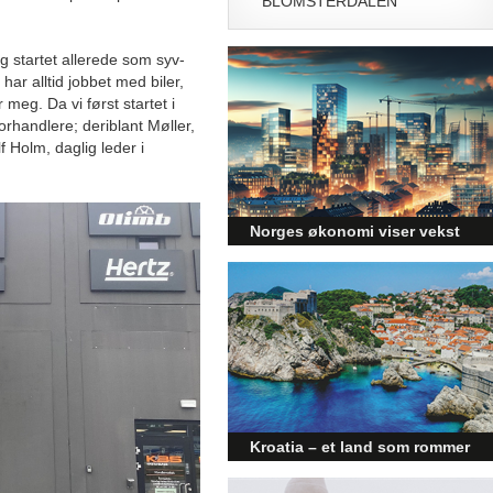
BLOMSTERDALEN
og startet allerede som syv-
har alltid jobbet med biler,
meg. Da vi først startet i
orhandlere; deriblant Møller,
lf Holm, daglig leder i
Norges økonomi viser vekst
og påvirker byggebransjen
Den norske økonomien har vist
jevn vekst de siste tre kvartalene,
noe som skaper optimisme på
tvers av ulike sektorer.
Byggebransjen er spesielt godt
posisjonert til å dra nytte av denne
økonomiske oppgangen.
Kroatia – et land som rommer
mer enn kysten