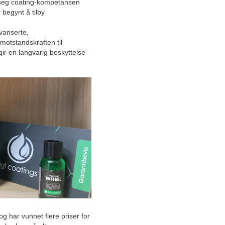
Tradisjonsrikt bilhus på
d seg coating-kompetansen
Avaldsnes lokker kunder
 begynt å tilby
med fullverdige
verkstedtjenester
vanserte,
motstandskraften til
Løser utfordringen: Sømløse
gir en langvarig beskyttelse
samhandlings-løsninger for
en effektiv arbeidshverdag
«One stop shop» fra Horten
leverer beredskapskjøretøy
som redder liv
Sikker fremtid i VVS-
bransjen: Videre vekst med
stort rekrutteringsfokus
Komplette takløsninger fra
takspesialist i Tønsberg
Leveringsdyktige som få:
Mekanisk motorspesialist
og har vunnet flere priser for
større med nye samarbeid