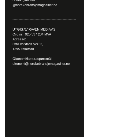
henrik.gimleholm
@norskebransjemagasinet.no
----------------------------------------------------
UTGIS AV RAVEN MEDIA AS
Org.nr: 925 337 234 MVA
Adresse:
Otto Valstads vei 33,
1395 Hvalstad
Økonomi/fakturaspørsmål
okonomi@norskebransjemagasinet.no