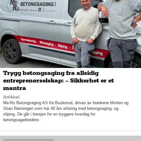
interesse for å tjene penger i prosjektet, forklarer Sigve
Ektvedt.
Trygg betongsaging fra allsidig
entreprenørselskap: – Sikkerhet er et
mantra
Artikkel
Me-Ro Betongsaging AS fra Buskerud, drives av brødrene Morten og
S. Ektvedt AS består i dag av 13 ansatte, og har i dag gleden
Stian Rønningen som har 40 års erfaring med betongsaging- og
av å utføre prosjekter over hele Østlandet. Sigve kan bekrefte
sliping. De går i bresjen for en tryggere hverdag for
at nystarten av selskapet som hans morfar startet for nesten
betongsagarbeidere.
90 år siden, har gått over all forventning – fra null i omsetning
til dagens 20 millioner. S. Ektvedt er i dag kjent som en allsidig
aktør som sammen med sine datterselskaper, tar på seg
prosjekter av alle slag – med en hovedvekt på kommunale