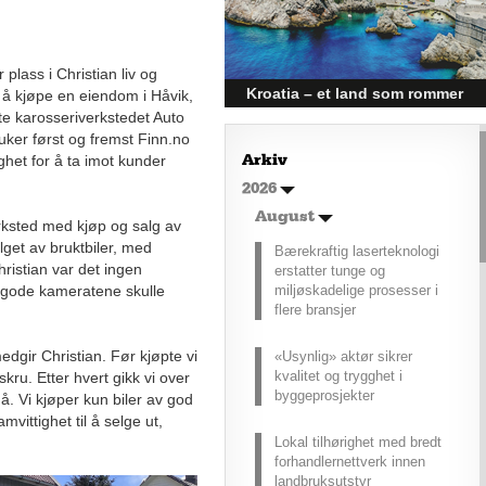
effektivitet under utfordrende
vinterforhold kan være en
utfordring.
plass i Christian liv og
Kroatia – et land som rommer
l å kjøpe en eiendom i Håvik,
rte karosseriverkstedet Auto
mer enn kysten
ruker først og fremst Finn.no
Kroatia forbindes ofte med sol,
ghet for å ta imot kunder
Arkiv
bading og klart hav, men landet
2026
har langt flere sider enn det
førsteinntrykket mange sitter igjen
August
rksted med kjøp og salg av
med.
lget av bruktbiler, med
Bærekraftig laserteknologi
ristian var det ingen
erstatter tunge og
miljøskadelige prosesser i
to gode kameratene skulle
flere bransjer
edgir Christian. Før kjøpte vi
«Usynlig» aktør sikrer
kvalitet og trygghet i
 skru. Etter hvert gikk vi over
byggeprosjekter
å. Vi kjøper kun biler av god
vittighet til å selge ut,
Lokal tilhørighet med bredt
forhandlernettverk innen
landbruksutstyr