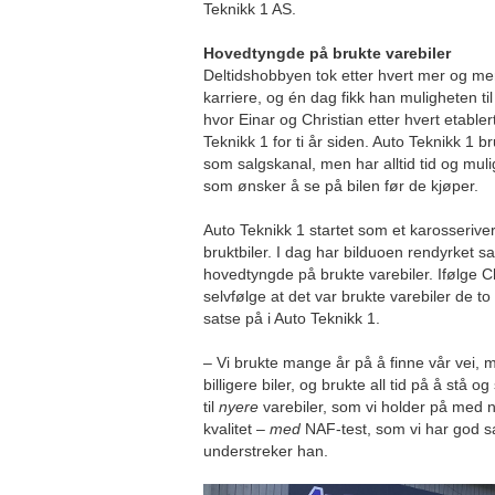
Teknikk 1 AS.
Hovedtyngde på brukte varebiler
Deltidshobbyen tok etter hvert mer og mer 
karriere, og én dag fikk han muligheten ti
hvor Einar og Christian etter hvert etable
Teknikk 1 for ti år siden. Auto Teknikk 1 b
som salgskanal, men har alltid tid og muli
som ønsker å se på bilen før de kjøper.
Auto Teknikk 1 startet som et karosserive
bruktbiler. I dag har bilduoen rendyrket sa
hovedtyngde på brukte varebiler. Ifølge Ch
selvfølge at det var brukte varebiler de 
satse på i Auto Teknikk 1.
– Vi brukte mange år på å finne vår vei, m
billigere biler, og brukte all tid på å stå og
til
nyere
varebiler, som vi holder på med n
kvalitet –
med
NAF-test, som vi har god sam
understreker han.