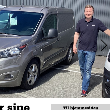
r sine
Til hjemmesiden