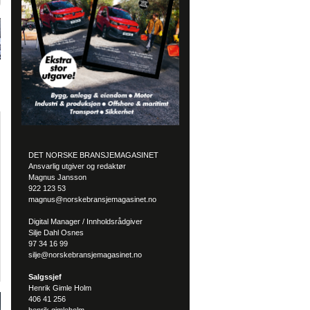
DET NORSKE BRANSJEMAGASINET
Ansvarlig utgiver og redaktør
Magnus Jansson
922 123 53
magnus@norskebransjemagasinet.no
Digital Manager / Innholdsrådgiver
Silje Dahl Osnes
97 34 16 99
silje@norskebransjemagasinet.no
Salgssjef
Henrik Gimle Holm
406 41 256