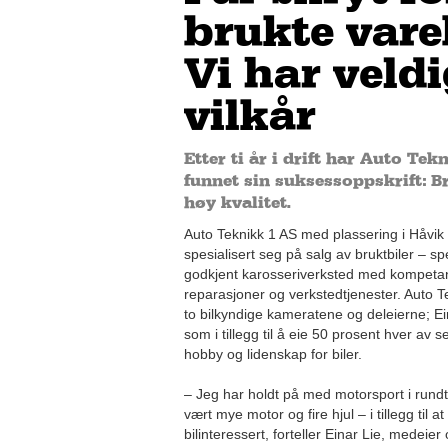
brukte vareb
Vi har veld
vilkår
Etter ti år i drift har Auto Tek
funnet sin suksessoppskrift: B
høy kvalitet.
Auto Teknikk 1 AS med plassering i Håvik
spesialisert seg på salg av bruktbiler – spe
godkjent karosseriverksted med kompetans
reparasjoner og verkstedtjenester. Auto T
to bilkyndige kameratene og deleierne; Ei
som i tillegg til å eie 50 prosent hver av
hobby og lidenskap for biler.
– Jeg har holdt på med motorsport i rundt 
vært mye motor og fire hjul – i tillegg til a
bilinteressert, forteller Einar Lie, medeie