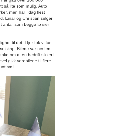
m har gått over 100 000
tt så lite som mulig. Auto
Løser utfordringen: Sømløse
rker, men har i dag flest
samhandlings-løsninger for
d. Einar og Christian selger
en effektiv arbeidshverdag
et antall som begge to sier
«One stop shop» fra Horten
leverer beredskapskjøretøy
ghet til det. I fjor tok vi for
som redder liv
selskap. Bilene var nesten
tanke om at en bedrift sikkert
Sikker fremtid i VVS-
vel gikk varebilene til flere
bransjen: Videre vekst med
unt smil.
stort rekrutteringsfokus
Komplette takløsninger fra
takspesialist i Tønsberg
Leveringsdyktige som få:
Mekanisk motorspesialist
større med nye samarbeid
Får skryt for sine brukte
varebiler: – Vi har veldig
gode vilkår