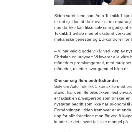
Siden varebilene som Auto Teknikk 1 kjøpe
er det sjelden at de krever store reparasjo
noe de ikke kan fikse selv som godkjent k
Teknikk 1 avtale med et eksternt verkste
mekaniske tjenester og EU-kontroller før b
– Vi har veldig gode vilkår ved kjøp av nyer
Christian og utdyper: Vi leverer alle våre 
måneders premiumgaranti, med mulighet fo
måneder, alt etter hvor gammel bilen er.
Ønsker seg flere bedriftskunder
Selv om Auto Teknikk 1 kan skilte med bru
stand, har den lille bilbutikken flest pri
er faktisk en
privatperson
som ønsker en b
nystartet bedrift som ikke har økonomi til 
Forhåpningen i tiden fremover er at enda f
opp for alle fordelene man får ved å kjøp
kunder er det i hvert fall ikke mangel på.