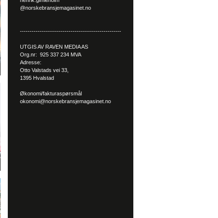
henrik.gimleholm
@norskebransjemagasinet.no
----------------------------------------------------
UTGIS AV RAVEN MEDIA AS
Org.nr: 925 337 234 MVA
Adresse:
Otto Valstads vei 33,
1395 Hvalstad
Økonomi/fakturaspørsmål
okonomi@norskebransjemagasinet.no