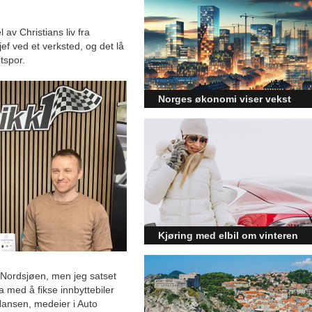
 av Christians liv fra
ef ved et verksted, og det lå
tspor.
Norges økonomi viser vekst
og påvirker byggebransjen
Den norske økonomien har vist
jevn vekst de siste tre kvartalene,
noe som skaper optimisme på
tvers av ulike sektorer.
Byggebransjen er spesielt godt
posisjonert til å dra nytte av denne
økonomiske oppgangen.
Kjøring med elbil om vinteren
– hvordan få bedre
rekkevidde?
å Nordsjøen, men jeg satset
ra med å fikse innbyttebiler
Elbiler (EV) representerer
fremtiden for transport, men deres
 Hansen, medeier i Auto