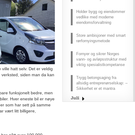
Holder bygg og eiendommer
vedlike med moderne
eiendomsforvaltning
Store ambisjoner med smart
rørfornyingsmetode
Fornyer og sikrer Norges
vann- og avløpsstruktur med
viktig spesialistkompetanse
 ville hatt selv. Det er veldig
ig verksted, siden man da kan
Trygg betongsaging fra
allsidig entreprenørselskap: –
Sikkerhet er et mantra
 bare funksjonelt bedre, men
Juli
iler. Hver eneste bil er nøye
under som har sett på samme
Juni
 vært litt billigere,
Tradisjonsrikt bilhus på
Avaldsnes lokker kunder
med fullverdige
verkstedtjenester