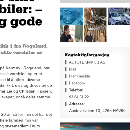
iler: –
ig gode
nikk 1 fra Rogaland,
rukte varebiler av
Kontaktinformasjon
AUTOTEKNIKK 1 AS
 på Karmøy i Rogaland, har
Mail
sielt varebiler, og er et
Hjemmeside
e til å utføre diverse
Facebook
eknikk 1 eies og drives av de
Telefon:
nar Lie og Christian Hansen,
 selskapet, også deler samme
93 84 51 22
Adresse:
Austevikveien 10, 4265 HÅVIK
20 år, så for min del har det
t hele familien min var
r og styremedlem i Auto