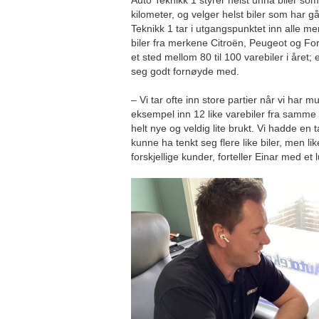
Auto Teknikk 1 styrer helst unna biler so
kilometer, og velger helst biler som har gå
Teknikk 1 tar i utgangspunktet inn alle me
biler fra merkene Citroën, Peugeot og For
et sted mellom 80 til 100 varebiler i året; 
seg godt fornøyde med.
– Vi tar ofte inn store partier når vi har muli
eksempel inn 12 like varebiler fra samme 
helt nye og veldig lite brukt. Vi hadde en 
kunne ha tenkt seg flere like biler, men like
forskjellige kunder, forteller Einar med et l