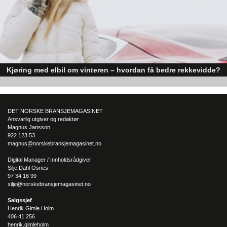
prosjekter på industrisiden, og i dag har vi mange forespørsler
- blant annet en flott avtale med BASF. Vi ser at vi får flere slike
tunge forespørsler med mer volum, og så langt i år har
omsetningen vår vokst med nesten tre millioner kroner mer
enn i fjor. Det er vi veldig fornøyde med, konstaterer Tim
Helander og Stian Kristoffersen avslutningsvis.
Kjøring med elbil om vinteren – hvordan få bedre rekkevidde?
Elbiler (EV) representerer fremtiden for transport, men deres effektivitet un
utfordrende vinterforhold kan være en utfordring.
DET NORSKE BRANSJEMAGASINET
Ansvarlig utgiver og redaktør
Magnus Jansson
922 123 53
magnus@norskebransjemagasinet.no
Digital Manager / Innholdsrådgiver
Silje Dahl Osnes
97 34 16 99
silje@norskebransjemagasinet.no
Salgssjef
Henrik Gimle Holm
406 41 256
henrik.gimleholm