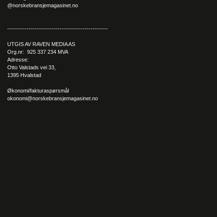
@norskebransjemagasinet.no
----------------------------------------------------
UTGIS AV RAVEN MEDIA AS
Org.nr: 925 337 234 MVA
Adresse:
Otto Valstads vei 33,
1395 Hvalstad
Økonomi/fakturaspørsmål
okonomi@norskebransjemagasinet.no