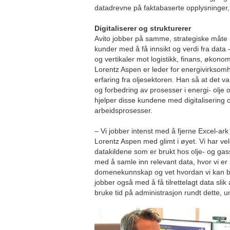
datadrevne på faktabaserte opplysninger,
Digitaliserer og strukturerer
Avito jobber på samme, strategiske måte i
kunder med å få innsikt og verdi fra dat
og vertikaler mot logistikk, finans, økono
Lorentz Aspen er leder for energivirksomh
erfaring fra oljesektoren. Han så at det va
og forbedring av prosesser i energi- olje
hjelper disse kundene med digitalisering o
arbeidsprosesser.
– Vi jobber intenst med å fjerne Excel-ark
Lorentz Aspen med glimt i øyet. Vi har vel
datakildene som er brukt hos olje- og ga
med å samle inn relevant data, hvor vi er 
domenekunnskap og vet hvordan vi kan b
jobber også med å få tilrettelagt data slik
bruke tid på administrasjon rundt dette, 