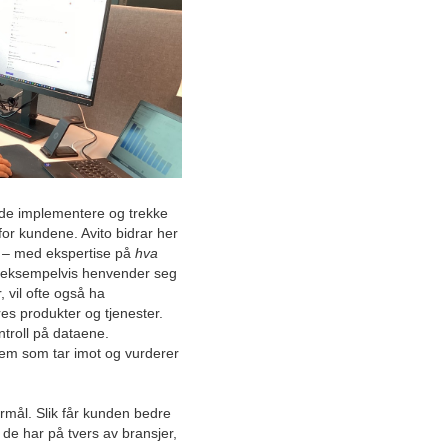
Dansk tekstilinnovasjon
inntar Norge: Gir en jevn og
energieffektiv luftdistribusjon
Oppfyller fremtidens miljø-
og energikrav med ny og
avansert maling
Setter mennesket i fokus for
et tryggere og triveligere
uteliv
både implementere og trekke
for kundene. Avito bidrar her
Norges største bilpleiebutikk
– med ekspertise på
hva
er rustet for vekst med
m eksempelvis henvender seg
helhetlig konsept
, vil ofte også ha
es produkter og tjenester.
Helhetlig
ntroll på dataene.
økonomirådgivningskonsept
tem som tar imot og vurderer
gjør bedrifter tryggere
Videreutvikler Industri 4.0
rmål. Slik får kunden bedre
med åpne systemer i fokus
 de har på tvers av bransjer,