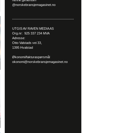
henrik.gimleholm
@norskebransjemagasinet.no
----------------------------------------------------
UTGIS AV RAVEN MEDIA AS
Org.nr: 925 337 234 MVA
Adresse:
Otto Valstads vei 33,
1395 Hvalstad
Økonomi/fakturaspørsmål
okonomi@norskebransjemagasinet.no