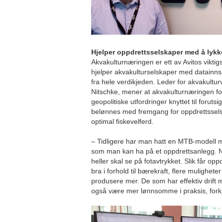
Hjelper oppdrettsselskaper med å lyk
Akvakulturnæringen er ett av Avitos vikti
hjelper akvakulturselskaper med datainns
fra hele verdikjeden. Leder for akvakultur
Nitschke, mener at akvakulturnæringen for
geopolitiske utfordringer knyttet til foruts
belønnes med fremgang for oppdrettssel
optimal fiskevelferd.
– Tidligere har man hatt en MTB-modell m
som man kan ha på et oppdrettsanlegg. N
heller skal se på fotavtrykket. Slik får op
bra i forhold til bærekraft, flere mulighet
produsere mer. De som har effektiv drift 
også være mer lønnsomme i praksis, forkl