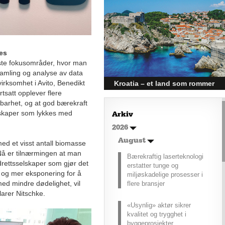
rekkevidde?
Elbiler (EV) representerer
fremtiden for transport, men deres
effektivitet under utfordrende
vinterforhold kan være en
kes
utfordring.
gste fokusområder, hvor man
amling og analyse av data
virksomhet i Avito, Benedikt
Kroatia – et land som rommer
tsatt opplever flere
mer enn kysten
igbarhet, og at god bærekraft
Kroatia forbindes ofte med sol,
skaper som lykkes med
Arkiv
bading og klart hav, men landet
2026
har langt flere sider enn det
førsteinntrykket mange sitter igjen
August
ed et visst antall biomasse
med.
å er tilnærmingen at man
Bærekraftig laserteknologi
pdrettsselskaper som gjør det
erstatter tunge og
er og mer eksponering for å
miljøskadelige prosesser i
med mindre dødelighet, vil
flere bransjer
arer Nitschke.
«Usynlig» aktør sikrer
kvalitet og trygghet i
byggeprosjekter