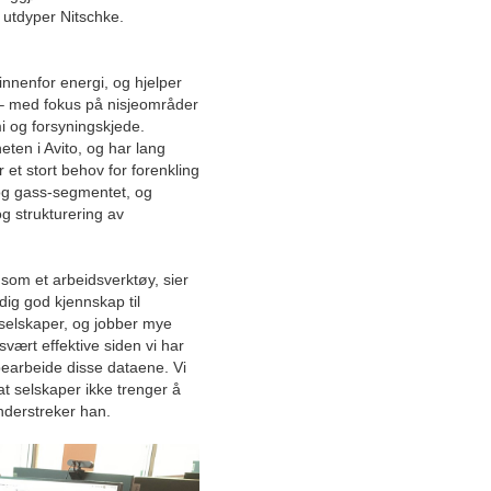
Mai
 utdyper Nitschke.
April
Mars
nnenfor energi, og hjelper
High Access Solutions AS:
a – med fokus på nisjeområder
Tilbyr kurs for trygge arbeider
mi og forsyningskjede.
i høyden
eten i Avito, og har lang
r et stort behov for forenkling
Kompetansehus for krevende
 og gass-segmentet, og
segmenter sørger for riktig
g strukturering av
bruk av data
Ivaretar sikkerheten i
 som et arbeidsverktøy, sier
offshoreindustrien
dig god kjennskap til
sselskaper, og jobber mye
Norges økonomi viser vekst
svært effektive siden vi har
og påvirker byggebransjen
earbeide disse dataene. Vi
 at selskaper ikke trenger å
Ettertraktet leverandør av
understreker han.
teknisk isolering blir
landsdekkende