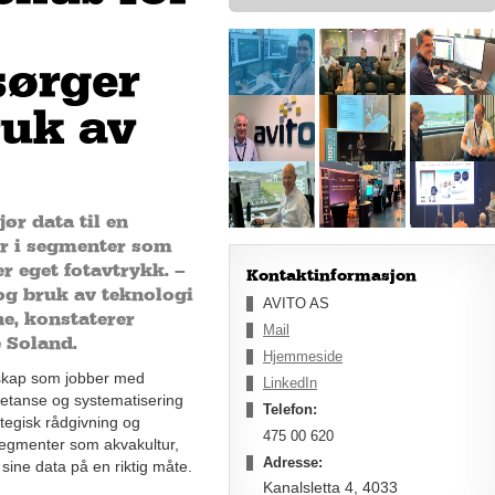
sørger
ruk av
ør data til en
er i segmenter som
er eget fotavtrykk. –
Kontaktinformasjon
og bruk av teknologi
AVITO AS
ne, konstaterer
Mail
 Soland.
Hjemmeside
lskap som jobber med
LinkedIn
petanse og systematisering
Telefon:
ategisk rådgivning og
475 00 620
 segmenter som akvakultur,
Adresse:
 sine data på en riktig måte.
Kanalsletta 4, 4033