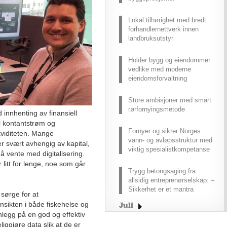
Lokal tilhørighet med bredt
forhandlernettverk innen
landbruksutstyr
Holder bygg og eiendommer
vedlike med moderne
eiendomsforvaltning
Store ambisjoner med smart
rørfornyingsmetode
 innhenting av finansiell
til kontantstrøm og
Fornyer og sikrer Norges
ikviditeten. Mange
vann- og avløpsstruktur med
r svært avhengig av kapital,
viktig spesialistkompetanse
å vente med digitalisering.
r litt for lenge, noe som går
Trygg betongsaging fra
allsidig entreprenørselskap: –
Sikkerhet er et mantra
 sørge for at
nsikten i både fiskehelse og
Juli
nlegg på en god og effektiv
Juni
liggjøre data slik at de er