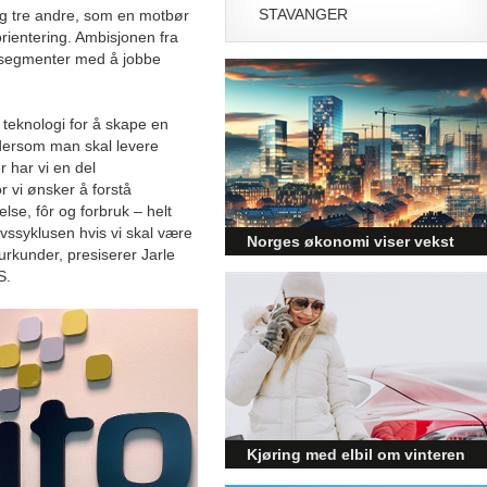
STAVANGER
 og tre andre, som en motbør
orientering. Ambisjonen fra
e segmenter med å jobbe
 teknologi for å skape en
 dersom man skal levere
 har vi en del
or vi ønsker å forstå
e, fôr og forbruk – helt
livssyklusen hvis vi skal være
Norges økonomi viser vekst
urkunder, presiserer Jarle
og påvirker byggebransjen
S.
Den norske økonomien har vist
jevn vekst de siste tre kvartalene,
noe som skaper optimisme på
tvers av ulike sektorer.
Byggebransjen er spesielt godt
posisjonert til å dra nytte av denne
økonomiske oppgangen.
Kjøring med elbil om vinteren
– hvordan få bedre