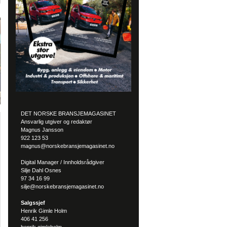
DET NORSKE BRANSJEMAGASINET
Ansvarlig utgiver og redaktør
Magnus Jansson
922 123 53
magnus@norskebransjemagasinet.no
Digital Manager / Innholdsrådgiver
Silje Dahl Osnes
97 34 16 99
silje@norskebransjemagasinet.no
Salgssjef
Henrik Gimle Holm
406 41 256