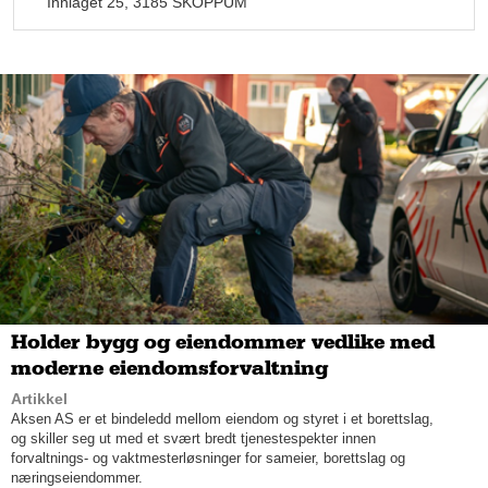
Innlaget 25, 3185 SKOPPUM
på de riktige kundene og de riktige produktene og tjenestene
som kundene av Mobility etterspør, forteller Dan Thomas
Harila, daglig leder i Ferno Mobility AS.
Får alt de trenger
Holder bygg og eiendommer vedlike med
For Ferno Mobility har utrykningskjøretøy alltid vært et naturlig
moderne eiendomsforvaltning
fokus, hvor man i dag fokuserer på spesialkjøretøy. Selskapet
leverer blant annet patruljebiler og militærpolitibiler til politiet,
Artikkel
ulike kjøretøy og utrykningskjøretøy til forsvarssektoren, og
Aksen AS er et bindeledd mellom eiendom og styret i et borettslag,
enklere kjøretøy som innsatslederbiler og legevaktbiler til
og skiller seg ut med et svært bredt tjenestespekter innen
helsevesenet.
forvaltnings- og vaktmesterløsninger for sameier, borettslag og
næringseiendommer.