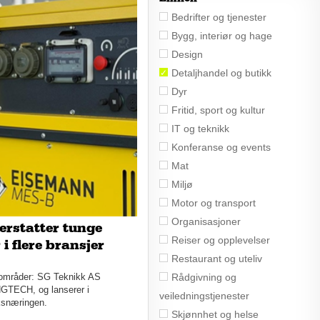
Bedrifter og tjenester
Bygg, interiør og hage
Design
Detaljhandel og butikk
Dyr
Fritid, sport og kultur
IT og teknikk
Konferanse og events
Mat
Miljø
Motor og transport
Organisasjoner
erstatter tunge
Reiser og opplevelser
i flere bransjer
Restaurant og uteliv
Rådgivning og
sområder: SG Teknikk AS
 HGTECH, og lanserer i
veiledningstjenester
uksnæringen.
Skjønnhet og helse