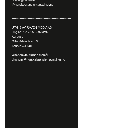
henrik.gimleholm
@norskebransjemagasinet.no
----------------------------------------------------
UTGIS AV RAVEN MEDIA AS
Org.nr: 925 337 234 MVA
Adresse:
Otto Valstads vei 33,
1395 Hvalstad
Økonomi/fakturaspørsmål
okonomi@norskebransjemagasinet.no