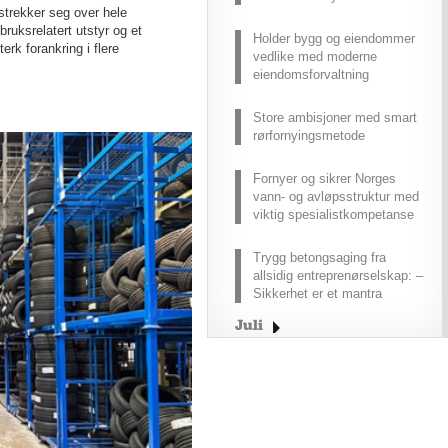
strekker seg over hele
ruksrelatert utstyr og et
Holder bygg og eiendommer
rk forankring i flere
vedlike med moderne
eiendomsforvaltning
Store ambisjoner med smart
rørfornyingsmetode
Fornyer og sikrer Norges
vann- og avløpsstruktur med
viktig spesialistkompetanse
Trygg betongsaging fra
allsidig entreprenørselskap: –
Sikkerhet er et mantra
Juli
Juni
Mai
April
Mars