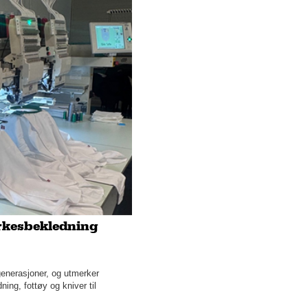
yrkesbekledning
generasjoner, og utmerker
ing, fottøy og kniver til