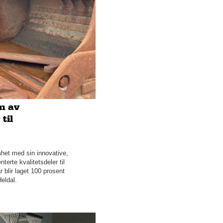
n av
til
het med sin innovative,
erte kvalitetsdeler til
r blir laget 100 prosent
Heldal.