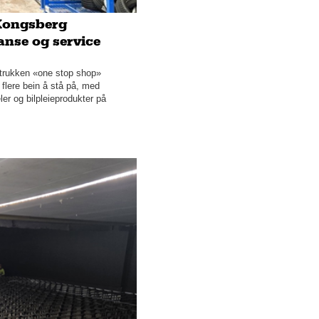
Februar
 Kongsberg
Januar
anse og service
2025
2024
etrukken «one stop shop»
2023
flere bein å stå på, med
2022
ler og bilpleieprodukter på
2021
2020
2019
2018
2017
2016
2014
2013
2012