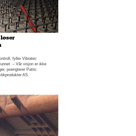
 løser
n
troll, fyller Vibratec
unnet. – Vår visjon er ikke
er, poengterer Patric
stikprodukter AS.