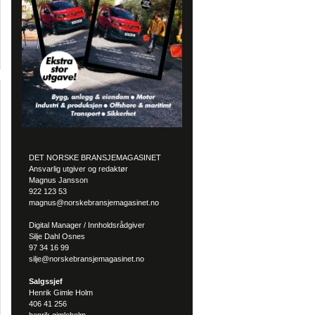
DET NORSKE BRANSJEMAGASINET
Ansvarlig utgiver og redaktør
Magnus Jansson
922 123 53
magnus@norskebransjemagasinet.no
Digital Manager / Innholdsrådgiver
Silje Dahl Osnes
97 34 16 99
silje@norskebransjemagasinet.no
Salgssjef
Henrik Gimle Holm
406 41 256