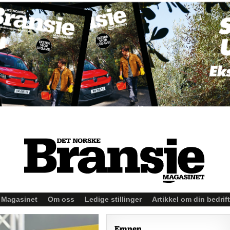
Magasinet
Om oss
Ledige stillinger
Artikkel om din bedrift
Emnen