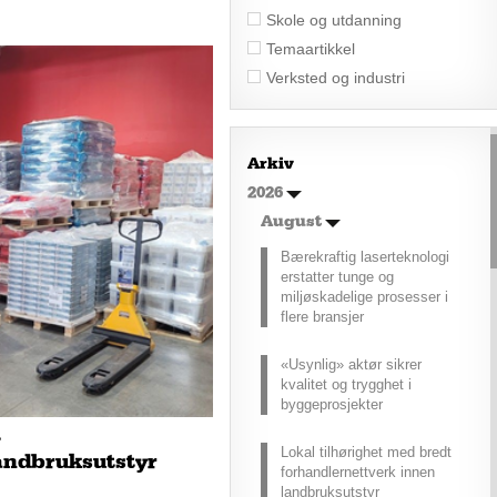
Skole og utdanning
Temaartikkel
Verksted og industri
Arkiv
2026
August
Bærekraftig laserteknologi
erstatter tunge og
miljøskadelige prosesser i
flere bransjer
«Usynlig» aktør sikrer
kvalitet og trygghet i
byggeprosjekter
t
Lokal tilhørighet med bredt
andbruksutstyr
forhandlernettverk innen
landbruksutstyr