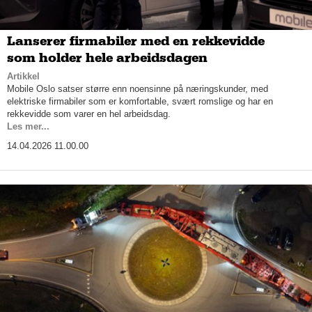
Lanserer firmabiler med en rekkevidde
som holder hele arbeidsdagen
Artikkel
Mobile Oslo satser større enn noensinne på næringskunder, med
elektriske firmabiler som er komfortable, svært romslige og har en
rekkevidde som varer en hel arbeidsdag.
Les mer...
14.04.2026 11.00.00