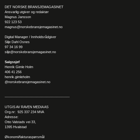
DET NORSKE BRANSJEMAGASINET
Ansvarlig utgiver og redaktør
Magnus Jansson
922 123 53
magnus@norskebransjemagasinet.no
Digital Manager / Innholdsrådgiver
Silje Dahl Osnes
97 34 16 99
silje@norskebransjemagasinet.no
Salgssjef
Henrik Gimle Holm
406 41 256
henrik.gimleholm
@norskebransjemagasinet.no
----------------------------------------------------
UTGIS AV RAVEN MEDIA AS
Org.nr: 925 337 234 MVA
Adresse:
Otto Valstads vei 33,
1395 Hvalstad
Økonomi/fakturaspørsmål