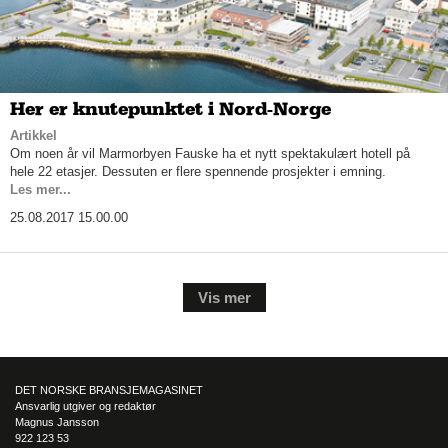
Her er knutepunktet i Nord-Norge
Artikkel
Om noen år vil Marmorbyen Fauske ha et nytt spektakulært hotell på
hele 22 etasjer. Dessuten er flere spennende prosjekter i emning.
Les mer...
25.08.2017 15.00.00
Vis mer
DET NORSKE BRANSJEMAGASINET
Ansvarlig utgiver og redaktør
Magnus Jansson
922 123 53