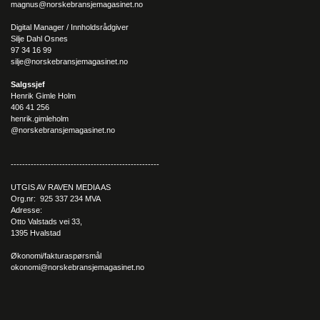
magnus@norskebransjemagasinet.no
Digital Manager / Innholdsrådgiver
Silje Dahl Osnes
97 34 16 99
silje@norskebransjemagasinet.no
Salgssjef
Henrik Gimle Holm
406 41 256
henrik.gimleholm
@norskebransjemagasinet.no
----------------------------------------------------
UTGIS AV RAVEN MEDIA AS
Org.nr: 925 337 234 MVA
Adresse:
Otto Valstads vei 33,
1395 Hvalstad
Økonomi/fakturaspørsmål
okonomi@norskebransjemagasinet.no