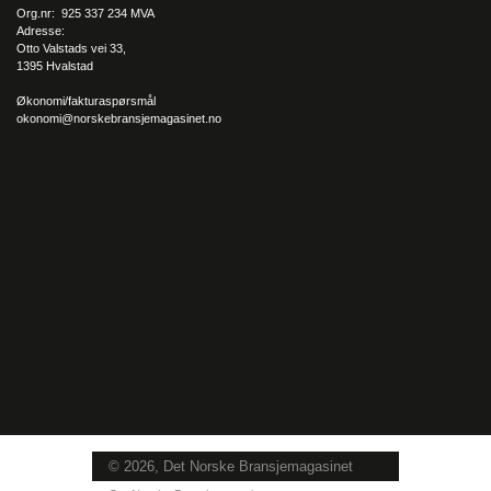
Org.nr: 925 337 234 MVA
Adresse:
Otto Valstads vei 33,
1395 Hvalstad
Økonomi/fakturaspørsmål
okonomi@norskebransjemagasinet.no
© 2026, Det Norske Bransjemagasinet