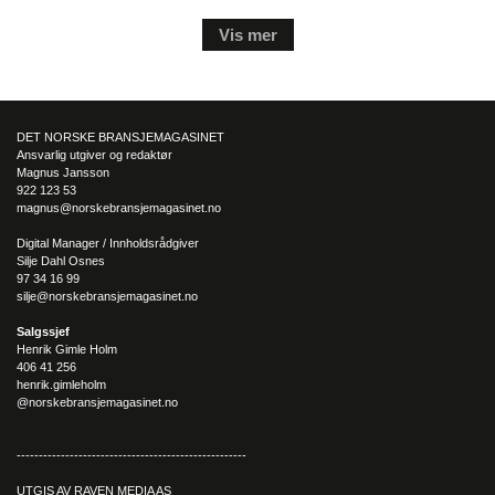
Vis mer
DET NORSKE BRANSJEMAGASINET
Ansvarlig utgiver og redaktør
Magnus Jansson
922 123 53
magnus@norskebransjemagasinet.no
Digital Manager / Innholdsrådgiver
Silje Dahl Osnes
97 34 16 99
silje@norskebransjemagasinet.no
Salgssjef
Henrik Gimle Holm
406 41 256
henrik.gimleholm
@norskebransjemagasinet.no
----------------------------------------------------
UTGIS AV RAVEN MEDIA AS